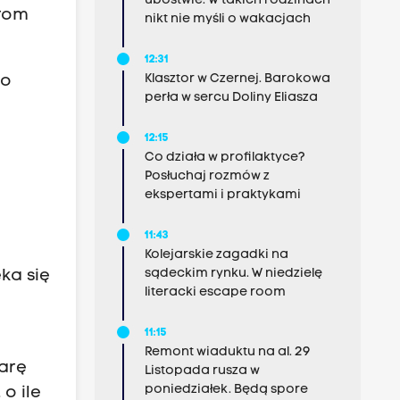
ubóstwie. W takich rodzinach
arom
nikt nie myśli o wakacjach
12:31
Klasztor w Czernej. Barokowa
ko
perła w sercu Doliny Eliasza
.
12:15
Co działa w profilaktyce?
Posłuchaj rozmów z
ekspertami i praktykami
11:43
Kolejarskie zagadki na
sądeckim rynku. W niedzielę
ka się
literacki escape room
11:15
Remont wiaduktu na al. 29
arę
Listopada rusza w
poniedziałek. Będą spore
o ile