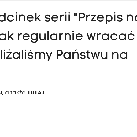
odcinek serii "Przepis n
nak regularnie wracać
liżaliśmy Państwu na
J
, a także
TUTAJ
.