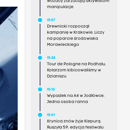
wozacy zarzucają aktywistom
manipulacje
15:57
Drewnicki rozpoczął
kampanię w Krakowie. Liczy
na poparcie środowiska
Morawieckiego
15:28
Tour de Pologne na Podhalu.
Kolarzom kibicowaliśmy w
Dzianiszu
15:10
Wypadek na A4 w Jodłówce.
Jedna osoba ranna
15:01
Krynica znów żyje Kiepurą.
Ruszyła 59. edycja festiwalu