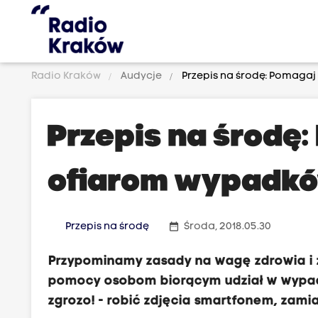
Radio Kraków
Audycje
Przepis na środę: Pomaga
Przepis na środę
ofiarom wypadk
date_range
Przepis na środę
Środa, 2018.05.30
Przypominamy zasady na wagę zdrowia i ż
pomocy osobom biorącym udział w wypadku
zgrozo! - robić zdjęcia smartfonem, zamia