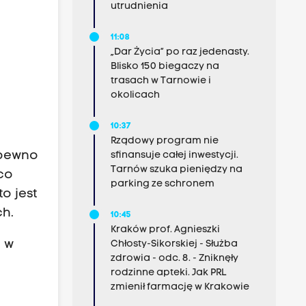
utrudnienia
11:08
„Dar Życia” po raz jedenasty.
Blisko 150 biegaczy na
trasach w Tarnowie i
okolicach
10:37
Rządowy program nie
 pewno
sfinansuje całej inwestycji.
Tarnów szuka pieniędzy na
 co
parking ze schronem
o jest
ch.
10:45
Kraków prof. Agnieszki
o w
Chłosty-Sikorskiej - Służba
zdrowia - odc. 8. - Zniknęły
rodzinne apteki. Jak PRL
zmienił farmację w Krakowie