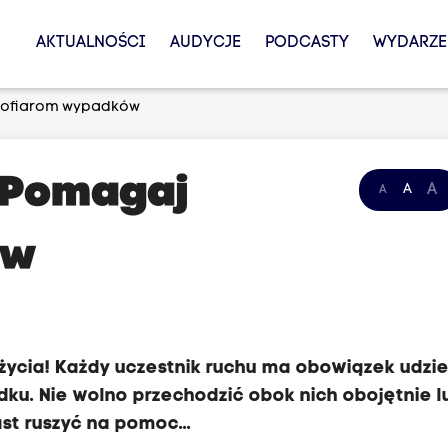
AKTUALNOŚCI
AUDYCJE
PODCASTY
WYDARZE
j ofiarom wypadków
: Pomagaj
A
A
A
ów
ycia! Każdy uczestnik ruchu ma obowiązek udzie
. Nie wolno przechodzić obok nich obojętnie lu
st ruszyć na pomoc...