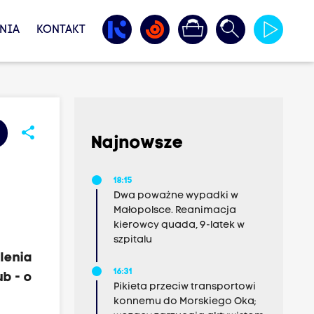
NIA
KONTAKT
share
Najnowsze
18:15
Dwa poważne wypadki w
Małopolsce. Reanimacja
kierowcy quada, 9-latek w
szpitalu
lenia
16:31
b - o
Pikieta przeciw transportowi
konnemu do Morskiego Oka;