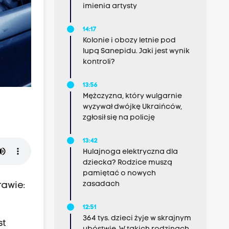
imienia artysty
14:17
Kolonie i obozy letnie pod
lupą Sanepidu. Jaki jest wynik
kontroli?
13:56
Mężczyzna, który wulgarnie
wyzywał dwójkę Ukraińców,
zgłosił się na policję
13:42
Hulajnoga elektryczna dla
dziecka? Rodzice muszą
pamiętać o nowych
zasadach
rawie:
12:51
364 tys. dzieci żyje w skrajnym
st