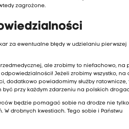
wtedy zagrożone.
owiedzialności
 kar za ewentualne błędy w udzielaniu pierwszej
przedmedycznej, ale zrobimy to niefachowo, na
 odpowiedzialności! Jeżeli zrobimy wszystko, na
i, dodatkowo powiadomimy służby ratownicze, t
n być przy każdym zdarzeniu na polskich droga
owców będzie pomagać sobie na drodze nie tylk
ń. W drobnych kwestiach. Tego sobie i Państwu