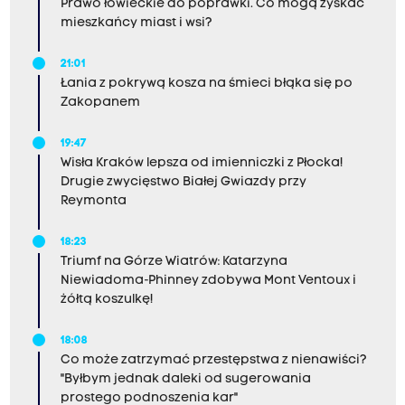
Prawo łowieckie do poprawki. Co mogą zyskać
mieszkańcy miast i wsi?
21:01
Łania z pokrywą kosza na śmieci błąka się po
Zakopanem
19:47
Wisła Kraków lepsza od imienniczki z Płocka!
Drugie zwycięstwo Białej Gwiazdy przy
Reymonta
18:23
Triumf na Górze Wiatrów: Katarzyna
Niewiadoma-Phinney zdobywa Mont Ventoux i
żółtą koszulkę!
18:08
Co może zatrzymać przestępstwa z nienawiści?
"Byłbym jednak daleki od sugerowania
prostego podnoszenia kar"