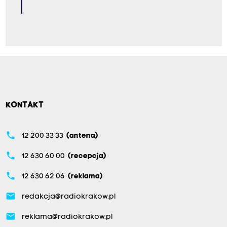
KONTAKT
phone
12 200 33 33
(antena)
phone
12 630 60 00
(recepcja)
phone
12 630 62 06
(reklama)
email
redakcja@radiokrakow.pl
email
reklama@radiokrakow.pl