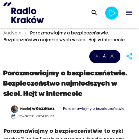
search
menu
Audycje
Porozmawiajmy o bezpieczeństwie.
Bezpieczeństwo najmłodszych w sieci. Hejt w internecie
share
A
A
A
Porozmawiajmy o bezpieczeństwie.
Bezpieczeństwo najmłodszych w
sieci. Hejt w internecie
Maciej
WODZIŃSKI
Porozmawiajmy o bezpieczeństwie
date_range
Czwartek, 2024.05.23
Porozmawiajmy o bezpieczeństwie to cykl