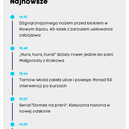
Najnowsze
16:10
Dźgnął znajomego nożem przed blokiem w
Nowym Sączu. 40-latek z zarzutem usiłowania
zabójstwa
15:49
„Hura, hura, hura!” Szósty rower jedzie do pani
Małgorzaty z Krakowa
15:44
Tarnów: Woda zalała ulice i posesje. Ponad 50
interwencji po burzach
15:07
Serial "Domek na prerii". Klasyczna historia w
nowej odsłonie
14:39