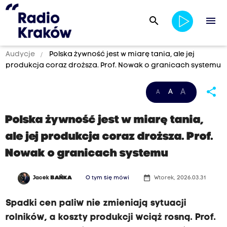
search
menu
Audycje
Polska żywność jest w miarę tania, ale jej
produkcja coraz droższa. Prof. Nowak o granicach systemu
share
A
A
A
Polska żywność jest w miarę tania,
ale jej produkcja coraz droższa. Prof.
Nowak o granicach systemu
date_range
Jacek
BAŃKA
O tym się mówi
Wtorek, 2026.03.31
Spadki cen paliw nie zmieniają sytuacji
rolników, a koszty produkcji wciąż rosną. Prof.