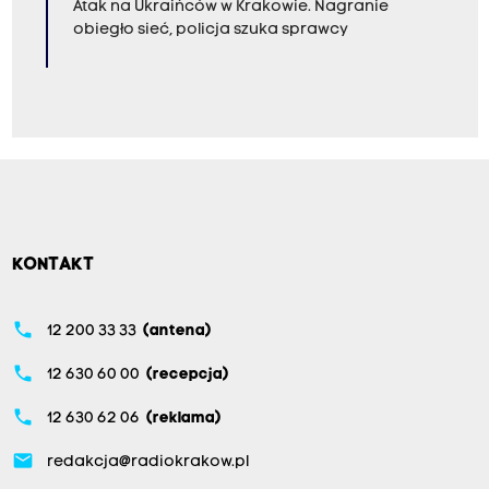
Atak na Ukraińców w Krakowie. Nagranie
obiegło sieć, policja szuka sprawcy
KONTAKT
phone
12 200 33 33
(antena)
phone
12 630 60 00
(recepcja)
phone
12 630 62 06
(reklama)
email
redakcja@radiokrakow.pl