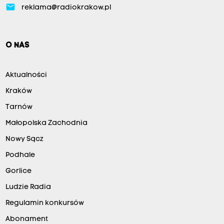
email
reklama@radiokrakow.pl
O NAS
Aktualności
Kraków
Tarnów
Małopolska Zachodnia
Nowy Sącz
Podhale
Gorlice
Ludzie Radia
Regulamin konkursów
Abonament