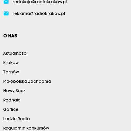
email
redakcja@radiokrakow.pl
email
reklama@radiokrakow.pl
O NAS
Aktualności
Kraków
Tarnów
Małopolska Zachodnia
Nowy Sącz
Podhale
Gorlice
Ludzie Radia
Regulamin konkursów