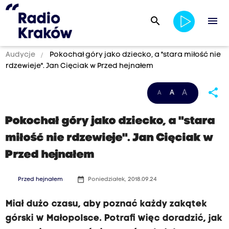
search
menu
Audycje
Pokochał góry jako dziecko, a "stara miłość nie
rdzewieje". Jan Cięciak w Przed hejnałem
share
A
A
A
Pokochał góry jako dziecko, a "stara
miłość nie rdzewieje". Jan Cięciak w
Przed hejnałem
date_range
Przed hejnałem
Poniedziałek, 2018.09.24
Miał dużo czasu, aby poznać każdy zakątek
górski w Małopolsce. Potrafi więc doradzić, jak