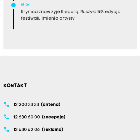
15:01
Krynica znów żyje Kiepurą. Ruszyła 59. edycja
festiwalu imienia artysty
KONTAKT
phone
12 200 33 33
(antena)
phone
12 630 60 00
(recepcja)
phone
12 630 62 06
(reklama)