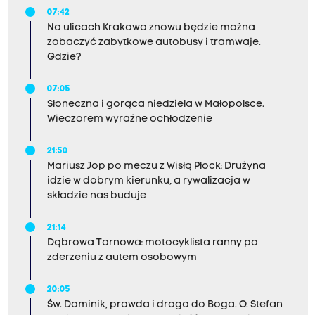
07:42
Na ulicach Krakowa znowu będzie można
zobaczyć zabytkowe autobusy i tramwaje.
Gdzie?
07:05
Słoneczna i gorąca niedziela w Małopolsce.
Wieczorem wyraźne ochłodzenie
21:50
Mariusz Jop po meczu z Wisłą Płock: Drużyna
idzie w dobrym kierunku, a rywalizacja w
składzie nas buduje
21:14
Dąbrowa Tarnowa: motocyklista ranny po
zderzeniu z autem osobowym
20:05
Św. Dominik, prawda i droga do Boga. O. Stefan