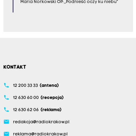
Maria Norkowski OP: „Podnieść oczy ku niebu”
KONTAKT
phone
12 200 33 33
(antena)
phone
12 630 60 00
(recepcja)
phone
12 630 62 06
(reklama)
email
redakcja@radiokrakow.pl
email
reklama@radiokrakow.pl