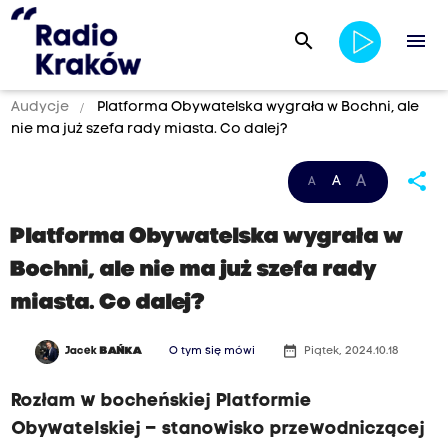
search
menu
Audycje
Platforma Obywatelska wygrała w Bochni, ale
nie ma już szefa rady miasta. Co dalej?
share
A
A
A
Platforma Obywatelska wygrała w
Bochni, ale nie ma już szefa rady
miasta. Co dalej?
date_range
Jacek
BAŃKA
O tym się mówi
Piątek, 2024.10.18
Rozłam w bocheńskiej Platformie
Obywatelskiej – stanowisko przewodniczącej