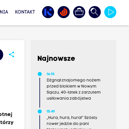
NIA
KONTAKT
share
Najnowsze
16:10
Dźgnął znajomego nożem
przed blokiem w Nowym
Sączu. 40-latek z zarzutem
usiłowania zabójstwa
15:49
otnej
„Hura, hura, hura!” Szósty
tórzy
rower jedzie do pani