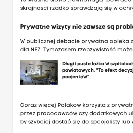
To właśnie słowo „równowaga” powraca w
skrajności rzadko sprawdzają się w ochr
Prywatne wizyty nie zawsze są pro
W publicznej debacie prywatna opieka z
dla NFZ. Tymczasem rzeczywistość może
Długi i puste łóżka w szpitalac
powiatowych. "To efekt decyzj
pacjentów"
Coraz więcej Polaków korzysta z prywa
przez pracodawców czy dodatkowych ube
by szybciej dostać się do specjalisty l