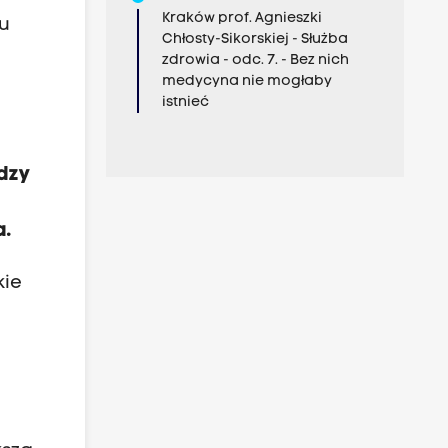
Kraków prof. Agnieszki
tu
Chłosty-Sikorskiej - Służba
zdrowia - odc. 7. - Bez nich
medycyna nie mogłaby
istnieć
dzy
a.
kie
z