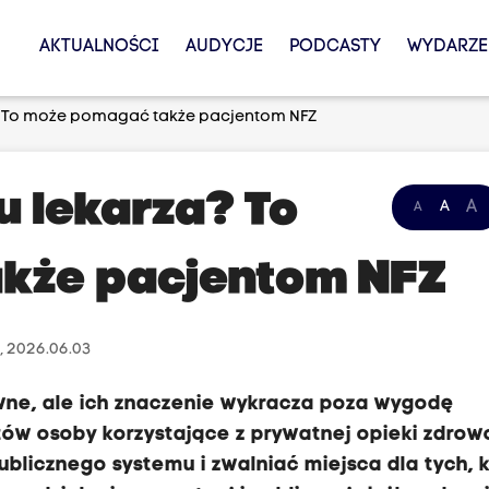
AKTUALNOŚCI
AUDYCJE
PODCASTY
WYDARZE
za? To może pomagać także pacjentom NFZ
u lekarza? To
A
A
A
kże pacjentom NFZ
, 2026.06.03
wne, ale ich znaczenie wykracza poza wygodę
ów osoby korzystające z prywatnej opieki zdrow
blicznego systemu i zwalniać miejsca dla tych, k