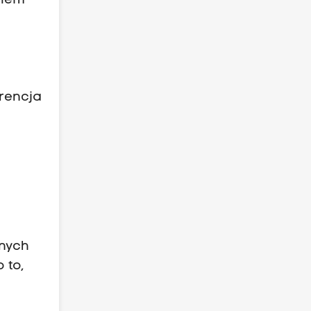
niem
urencja
anych
 to,