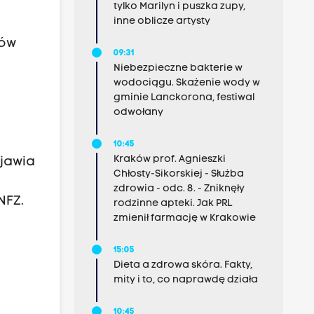
y
tylko Marilyn i puszka zupy,
inne oblicze artysty
mów
09:31
Niebezpieczne bakterie w
wodociągu. Skażenie wody w
gminie Lanckorona, festiwal
odwołany
10:45
Kraków prof. Agnieszki
ojawia
Chłosty-Sikorskiej - Służba
zdrowia - odc. 8. - Zniknęły
NFZ.
rodzinne apteki. Jak PRL
zmienił farmację w Krakowie
15:05
Dieta a zdrowa skóra. Fakty,
mity i to, co naprawdę działa
10:45