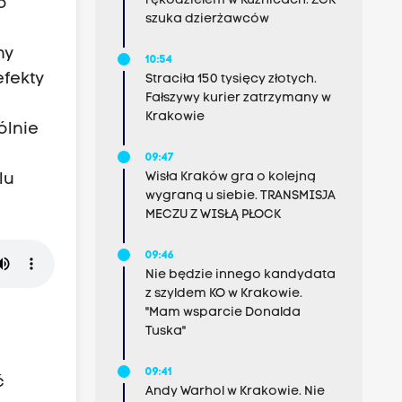
rękodziełem w Kuźnicach. ZCK
o
szuka dzierżawców
ny
10:54
efekty
Straciła 150 tysięcy złotych.
Fałszywy kurier zatrzymany w
Krakowie
ólnie
09:47
Wisła Kraków gra o kolejną
lu
wygraną u siebie. TRANSMISJA
MECZU Z WISŁĄ PŁOCK
09:46
Nie będzie innego kandydata
z szyldem KO w Krakowie.
"Mam wsparcie Donalda
Tuska"
09:41
ć
Andy Warhol w Krakowie. Nie