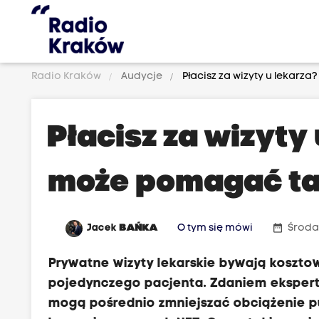
Radio Kraków
Audycje
Płacisz za wizyty u lekar
Płacisz za wizyty 
może pomagać ta
date_range
Jacek
BAŃKA
O tym się mówi
Środa
Prywatne wizyty lekarskie bywają koszto
pojedynczego pacjenta. Zdaniem ekspert
mogą pośrednio zmniejszać obciążenie pu