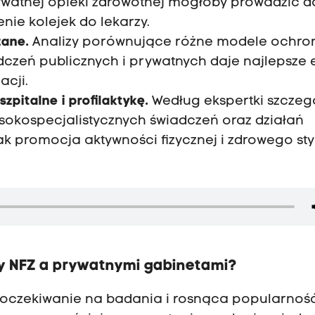
prywatnej opieki zdrowotnej mogłoby prowadzić d
nie kolejek do lekarzy.
zane.
Analizy porównujące różne modele ochro
dczeń publicznych i prywatnych daje najlepsze 
acji.
pitalne i profilaktykę.
Według ekspertki szczeg
sokospecjalistycznych świadczeń oraz działań
 promocja aktywności fizycznej i zdrowego sty
zy NFZ a prywatnymi gabinetami?
ne oczekiwanie na badania i rosnąca popularnoś