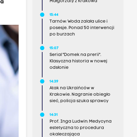
Małgorzaty z Krakowa
ia
15:44
Tarnów: Woda zalała ulice i
posesje. Ponad 50 interwencji
po burzach
15:07
Serial "Domek na prerii".
Klasyczna historia w nowej
odsłonie
14:39
Atak na Ukraińców w
Krakowie. Nagranie obiegło
sieć, policja szuka sprawcy
14:31
Prof. Inga Ludwin: Medycyna
estetyczna to procedura
okaleczająca