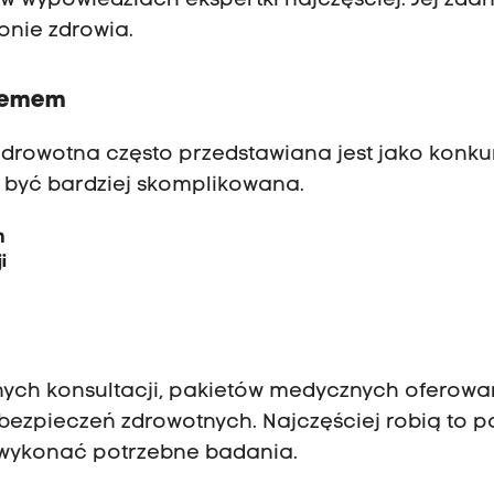
 wypowiedziach ekspertki najczęściej. Jej zda
onie zdrowia.
blemem
drowotna często przedstawiana jest jako konk
 być bardziej skomplikowana.
h
i
tnych konsultacji, pakietów medycznych oferow
zpieczeń zdrowotnych. Najczęściej robią to po
ub wykonać potrzebne badania.