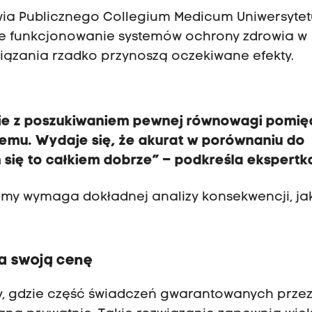
owia Publicznego Collegium Medicum Uniwersyte
że funkcjonowanie systemów ochrony zdrowia w
wiązania rzadko przynoszą oczekiwane efekty.
obie z poszukiwaniem pewnej równowagi pomię
temu. Wydaje się, że akurat w porównaniu do
się to całkiem dobrze” – podkreśla ekspertk
rmy wymaga dokładnej analizy konsekwencji, ja
a swoją cenę
y, gdzie część świadczeń gwarantowanych prze