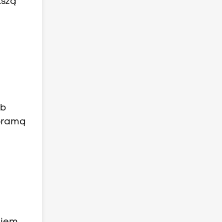
kszą
ub
 bramą