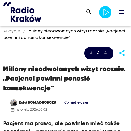
search
menu
Audycje
Miliony nieodwołanych wizyt rocznie. „Pacjenci
powinni ponosić konsekwencje”
share
A
A
A
Miliony nieodwołanych wizyt rocznie.
„Pacjenci powinni ponosić
konsekwencje”
Rafał
NOWAK-BOŃCZA
Co niesie dzień
date_range
Wtorek, 2026.06.02
Pacjent ma prawa, ale powinien mieć także