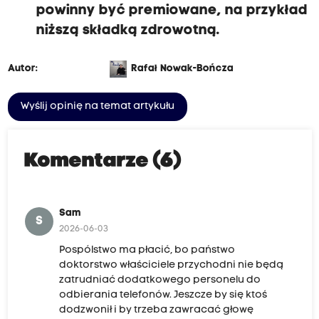
powinny być premiowane, na przykład
niższą składką zdrowotną.
Autor:
Rafał Nowak-Bończa
Wyślij opinię na temat artykułu
Komentarze (6)
Sam
S
2026-06-03
Pospólstwo ma płacić, bo państwo
doktorstwo właściciele przychodni nie będą
zatrudniać dodatkowego personelu do
odbierania telefonów. Jeszcze by się ktoś
dodzwonił i by trzeba zawracać głowę