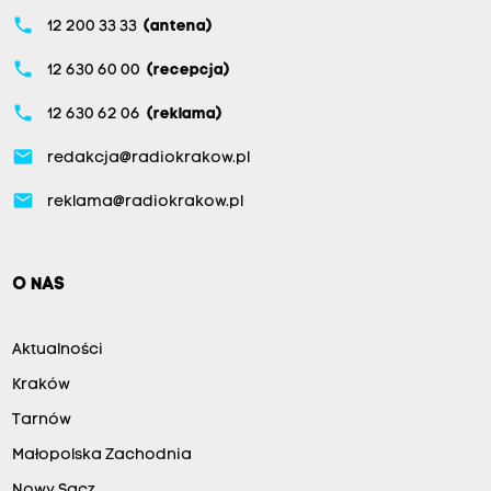
phone
12 200 33 33
(antena)
phone
12 630 60 00
(recepcja)
phone
12 630 62 06
(reklama)
email
redakcja@radiokrakow.pl
email
reklama@radiokrakow.pl
O NAS
Aktualności
Kraków
Tarnów
Małopolska Zachodnia
Nowy Sącz