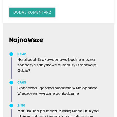
DODAJ KOMENTARZ
Najnowsze
07:42
Na ulicach Krakowa znowu będzie można
zobaczyć zabytkowe autobusy i tramwaje.
Gdzie?
07:05
Słoneczna i gorąca niedziela w Małopolsce.
Wieczorem wyraźne ochłodzenie
21:50
Mariusz Jop po meczu z Wisłą Płock: Drużyna
idzie w dobrym kierunku, a rywalizacja w