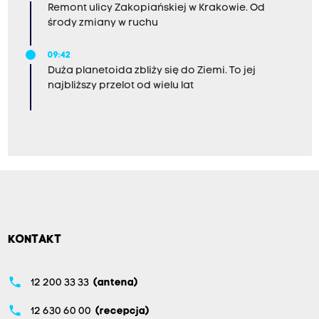
Remont ulicy Zakopiańskiej w Krakowie. Od
środy zmiany w ruchu
09:42
Duża planetoida zbliży się do Ziemi. To jej
najbliższy przelot od wielu lat
KONTAKT
phone
12 200 33 33
(antena)
phone
12 630 60 00
(recepcja)