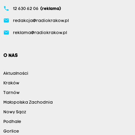
phone
12 630 62 06
(reklama)
email
redakcja@radiokrakow.pl
email
reklama@radiokrakow.pl
O NAS
Aktualności
Kraków
Tarnów
Małopolska Zachodnia
Nowy Sącz
Podhale
Gorlice