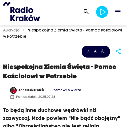
search
menu
Audycje
Niespokojna Ziemia Święta - Pomoc Kościołowi
w Potrzebie
share
A
A
A
Niespokojna Ziemia Święta - Pomoc
Kościołowi w Potrzebie
Anna
KLUZ- ŁOŚ
Rozmowy o wierze
date_range
Poniedziałek, 2025.07.28
To będą inne duchowe wędrówki niż
zazwyczaj. Może powiem "Nie bądź obojętny"
albo "Chrześcijaństwo nie jest religią