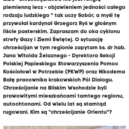
plemienną lecz - objawieniem jedności całego
rodzaju ludzkiego " tak uczy Sobór, a myśl tę
przywołał kardynał Grzegorz Ryś w głośnym
liście pasterskim. Zapraszam do oka cyklonu
strefy Gazy i Ziemi Świętej. O sytuację
chrześcijan w tym regionie zapytam ks. dr hab.
Jana Witolda Żelaznego - Dyrektora Sekcji
Polskiej Papieskiego Stowarzyszenia Pomoc
Kościołowi w Potrzebie (PKWP) oraz Nikodema
Bałę pracownika krakowskich Pól Dialogu.
Chrześcijanie na Bliskim Wschodzie byli
prawowitymi mieszkańcami tamtego regionu,
autochtonami. Od wielu lat są stamtąd
rugowani. Kim są "chrześcijanie Orientu"?