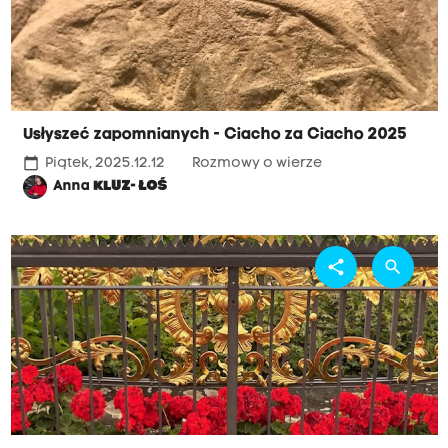
Usłyszeć zapomnianych - Ciacho za Ciacho 2025
calendar_today
Piątek, 2025.12.12
Rozmowy o wierze
Anna
KLUZ- ŁOŚ
share
search