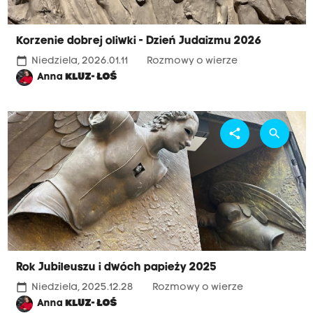
Korzenie dobrej oliwki - Dzień Judaizmu 2026
calendar_today
Niedziela, 2026.01.11
Rozmowy o wierze
Anna
KLUZ- ŁOŚ
share
search
Rok Jubileuszu i dwóch papieży 2025
calendar_today
Niedziela, 2025.12.28
Rozmowy o wierze
Anna
KLUZ- ŁOŚ