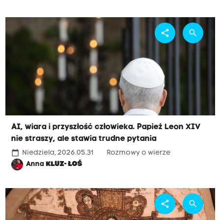
share
search
AI, wiara i przyszłość człowieka. Papież Leon XIV
nie straszy, ale stawia trudne pytania
calendar_today
Niedziela, 2026.05.31
Rozmowy o wierze
Anna
KLUZ- ŁOŚ
share
search