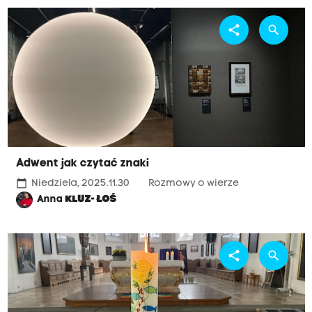
share
search
Adwent jak czytać znaki
calendar_today
Niedziela, 2025.11.30
Rozmowy o wierze
Anna
KLUZ- ŁOŚ
share
search