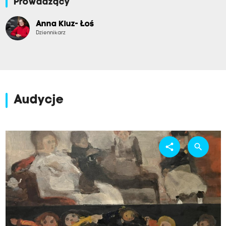
Prowadzący
Anna Kluz- Łoś
Dziennikarz
Audycje
share
search