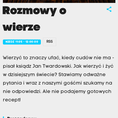
Rozmowy o
share
wierze
RSS
NIEDZ 11:05 - 12:00:00
Wierzyć to znaczy ufać, kiedy cudów nie ma -
pisał ksiądz Jan Twardowski. Jak wierzyć i żyć
w dzisiejszym świecie? Stawiamy odważne
pytania i wraz z naszymi gośćmi szukamy na
nie odpowiedzi. Ale nie podajemy gotowych
recept!