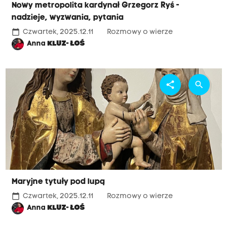
Nowy metropolita kardynał Grzegorz Ryś -
nadzieje, wyzwania, pytania
calendar_today
Czwartek, 2025.12.11
Rozmowy o wierze
Anna
KLUZ- ŁOŚ
share
search
Maryjne tytuły pod lupą
calendar_today
Czwartek, 2025.12.11
Rozmowy o wierze
Anna
KLUZ- ŁOŚ