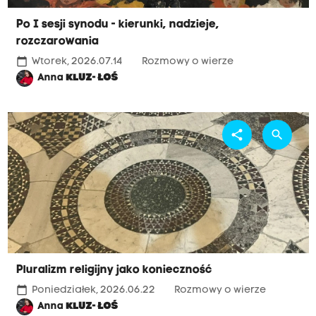
Po I sesji synodu - kierunki, nadzieje,
rozczarowania
calendar_today
Wtorek, 2026.07.14
Rozmowy o wierze
Anna
KLUZ- ŁOŚ
share
search
Pluralizm religijny jako konieczność
calendar_today
Poniedziałek, 2026.06.22
Rozmowy o wierze
Anna
KLUZ- ŁOŚ