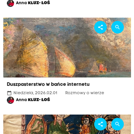
Anna
KLUZ- ŁOŚ
share
search
Duszpasterstwo w bańce internetu
calendar_today
Niedziela, 2026.02.01
Rozmowy o wierze
Anna
KLUZ- ŁOŚ
share
search