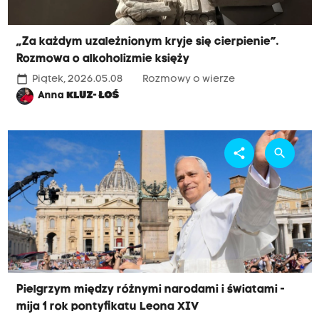
„Za każdym uzależnionym kryje się cierpienie”.
Rozmowa o alkoholizmie księży
calendar_today
Piątek, 2026.05.08
Rozmowy o wierze
Anna
KLUZ- ŁOŚ
share
search
Pielgrzym między różnymi narodami i światami -
mija 1 rok pontyfikatu Leona XIV