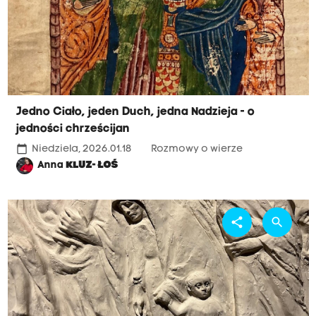
Jedno Ciało, jeden Duch, jedna Nadzieja - o
jedności chrześcijan
calendar_today
Niedziela, 2026.01.18
Rozmowy o wierze
Anna
KLUZ- ŁOŚ
share
search