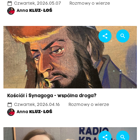
calendar_today
Czwartek, 2026.05.07
Rozmowy o wierze
Anna
KLUZ- ŁOŚ
share
search
Kościól i Synagoga - wspólna droga?
calendar_today
Czwartek, 2026.04.16
Rozmowy o wierze
Anna
KLUZ- ŁOŚ
share
search