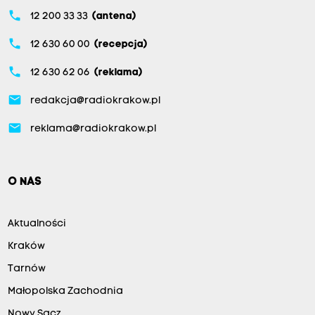
phone
12 200 33 33
(antena)
phone
12 630 60 00
(recepcja)
phone
12 630 62 06
(reklama)
email
redakcja@radiokrakow.pl
email
reklama@radiokrakow.pl
O NAS
Aktualności
Kraków
Tarnów
Małopolska Zachodnia
Nowy Sącz