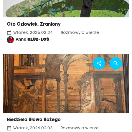
Oto Człowiek. Zraniony
calendar_today
Wtorek, 2026.02.24
Rozmowy o wierze
Anna
KLUZ- ŁOŚ
share
search
Niedziela Słowa Bożego
calendar_today
Wtorek, 2026.02.03
Rozmowy o wierze