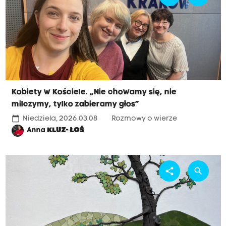
Kobiety w Kościele. „Nie chowamy się, nie
milczymy, tylko zabieramy głos”
calendar_today
Niedziela, 2026.03.08
Rozmowy o wierze
Anna
KLUZ- ŁOŚ
share
search