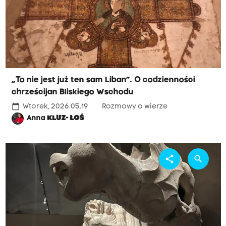
„To nie jest już ten sam Liban”. O codzienności
chrześcijan Bliskiego Wschodu
calendar_today
Wtorek, 2026.05.19
Rozmowy o wierze
Anna
KLUZ- ŁOŚ
share
search