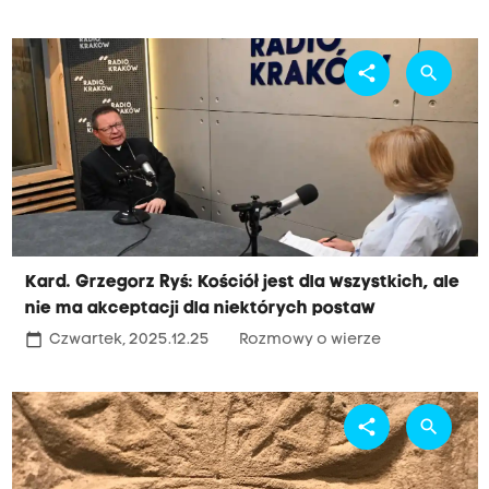
share
search
Kard. Grzegorz Ryś: Kościół jest dla wszystkich, ale
nie ma akceptacji dla niektórych postaw
calendar_today
Czwartek, 2025.12.25
Rozmowy o wierze
share
search