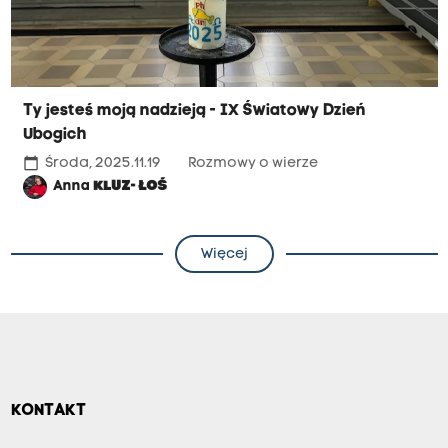
Ty jesteś moją nadzieją - IX Światowy Dzień
Ubogich
calendar_today
Środa, 2025.11.19
Rozmowy o wierze
Anna
KLUZ- ŁOŚ
Więcej
KONTAKT