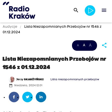
search
menu
Audycje
Lista Niezapomnianych Przebojów nr 1546 z
01.12.2024
share
A
A
A
Lista Niezapomnianych Przebojów nr
1546 z 01.12.2024
Jerzy
SKARŻYŃSKI
Lista niezapomnianych przebojów
date_range
Niedziela, 2024.12.01