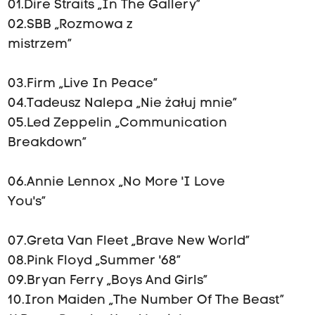
01.Dire Straits „In The Gallery”
02.SBB „Rozmowa z
mist
03.Firm „Live In Peace”
04.Tadeusz Nalepa „Nie żałuj mnie”
05.Led Zeppelin „Communication
Bre
06.Annie Lennox „No More 'I Love
Yo
07.Greta Van Fleet „Brave New World”
08.Pink Floyd „Summer '68”
09.Bryan Ferry „Boys And Girls”
10.Iron Maiden „The Number Of The Beast”