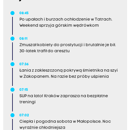
08:45
Po upałach i burzach ochłodzenie w Tatrach.
Weekend sprzyja górskim wędrówkom
08:11
Zmuszał kobiety do prostytucji i brutalnie je bił.
30-latek trafił do aresztu
07:36
Łania z zakleszczoną pokrywą śmietnika na szyi
w Zakopanem. Na razie bez próby uśpienia
07:15
SUP na lato! Kraków zaprasza na bezpłatne
treningi
07:02
Ciepła i pogodna sobota w Małopolsce. Noc
wyraźnie chłodniejsza