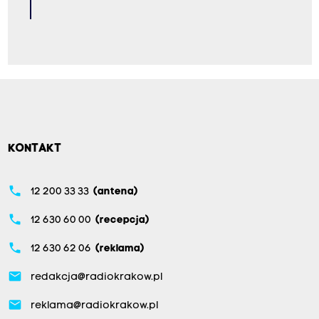
KONTAKT
phone
12 200 33 33
(antena)
phone
12 630 60 00
(recepcja)
phone
12 630 62 06
(reklama)
email
redakcja@radiokrakow.pl
email
reklama@radiokrakow.pl