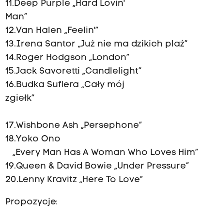
11.Deep Purple „Hard Lovin'
Man”
12.Van Halen „Feelin'”
13.Irena Santor „Już nie ma dzikich plaż”
14.Roger Hodgson „London”
15.Jack Savoretti „Candlelight”
16.Budka Suflera „Cały mój
zg
17.Wishbone Ash „Persephone”
18.Yoko Ono
„Every Man Has A Woman Who Loves Him”
19.Queen & David Bowie „Under Pressure”
20.Lenny Kravitz „Here To Love”
Propozycje: