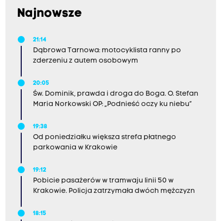
Najnowsze
21:14
Dąbrowa Tarnowa: motocyklista ranny po
zderzeniu z autem osobowym
20:05
Św. Dominik, prawda i droga do Boga. O. Stefan
Maria Norkowski OP: „Podnieść oczy ku niebu”
19:38
Od poniedziałku większa strefa płatnego
parkowania w Krakowie
19:12
Pobicie pasażerów w tramwaju linii 50 w
Krakowie. Policja zatrzymała dwóch mężczyzn
18:15