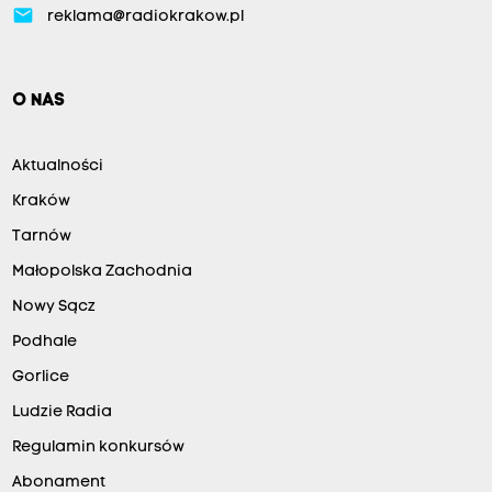
email
reklama@radiokrakow.pl
O NAS
Aktualności
Kraków
Tarnów
Małopolska Zachodnia
Nowy Sącz
Podhale
Gorlice
Ludzie Radia
Regulamin konkursów
Abonament