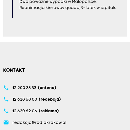
Dwa poważne wypadki w Małopolsce.
Reanimacja kierowcy quada, 9-latek w szpitalu
KONTAKT
phone
12 200 33 33
(antena)
phone
12 630 60 00
(recepcja)
phone
12 630 62 06
(reklama)
email
redakcja@radiokrakow.pl