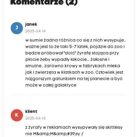
Komentarze (2)
janek
J
2025-04-14
w sumie żadna różnica co się z nich wysypuje..
ważne jest to że taki 5-7 latek, pójdzie do zoo i
będzie próbował "doić" żyrafę stojąca przy
płocie żeby wypadły łakocie... żałosne i
smutne.. zarówno krowy w fabrykach mleka
jak i zwierzęta w klatkach w zoo. Człowiek jest
najgorszym gatunkiem na tej planecie a być
może w całej galaktyce
klient
K
2025-04-14
z żyrafy w reklamach wysypywały się skittlesy
nie M&amp;M&amp;#39;sy :/