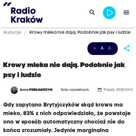
search
menu
Audycje
Krowy mleka nie dają. Podobnie jak psy i ludzie
share
A
A
A
Krowy mleka nie dają. Podobnie jak
psy i ludzie
date_range
Anna
PIEKARCZYK
Koło naczelnych
Piątek, 2025.04.11
Gdy zapytano Brytyjczyków skąd krowa ma
mleko, 83% z nich odpowiedziało, że powstaje
ono w sposób automatyczny chociaż nie do
końca zrozumiały. Jedynie marginalna