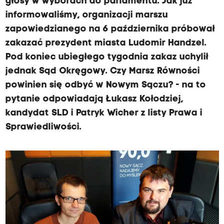
głosy w wyborach do parlamentu. Jak już
informowaliśmy, organizacji marszu
zapowiedzianego na 6 października próbował
zakazać prezydent miasta Ludomir Handzel.
Pod koniec ubiegłego tygodnia zakaz uchylił
jednak Sąd Okręgowy. Czy Marsz Równości
powinien się odbyć w Nowym Sączu? - na to
pytanie odpowiadają Łukasz Kołodziej,
kandydat SLD i Patryk Wicher z listy Prawa i
Sprawiedliwości.