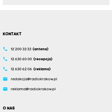
KONTAKT
phone
12 200 33 33
(antena)
phone
12 630 60 00
(recepcja)
phone
12 630 62 06
(reklama)
email
redakcja@radiokrakow.pl
email
reklama@radiokrakow.pl
O NAS