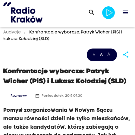
search
menu
Audycje
Konfrontacje wyborcze: Patryk Wicher (PiS) i
Łukasz Kołodziej (SLD)
share
A
A
A
Konfrontacje wyborcze: Patryk
Wicher (PiS) i Łukasz Kołodziej (SLD)
date_range
Rozmowy
Poniedziałek, 2019.09.30
Pomysł zorganizowania w Nowym Sączu
marszu równości dzieli nie tylko mieszkańców,
ale także kandydatów, którzy zabiegają o