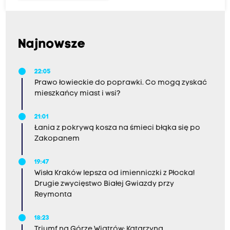
Najnowsze
22:05
Prawo łowieckie do poprawki. Co mogą zyskać
mieszkańcy miast i wsi?
21:01
Łania z pokrywą kosza na śmieci błąka się po
Zakopanem
19:47
Wisła Kraków lepsza od imienniczki z Płocka!
Drugie zwycięstwo Białej Gwiazdy przy
Reymonta
18:23
Triumf na Górze Wiatrów: Katarzyna