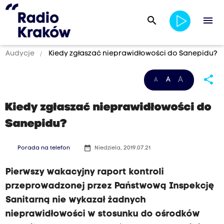
search
menu
Audycje
Kiedy zgłaszać nieprawidłowości do Sanepidu?
share
A
A
A
Kiedy zgłaszać nieprawidłowości do
Sanepidu?
date_range
Porada na telefon
Niedziela, 2019.07.21
Pierwszy wakacyjny raport kontroli
przeprowadzonej przez Państwową Inspekcję
Sanitarną nie wykazał żadnych
nieprawidłowości w stosunku do ośrodków