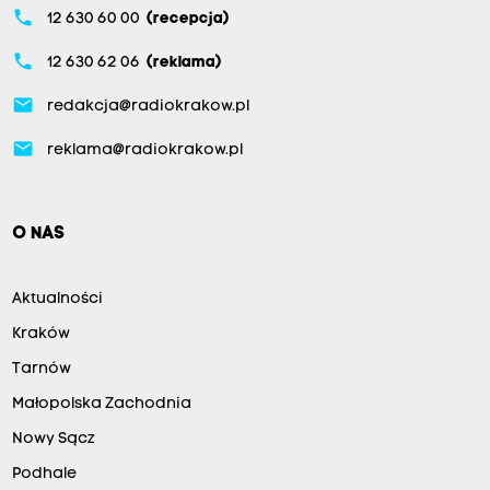
phone
12 630 60 00
(recepcja)
phone
12 630 62 06
(reklama)
email
redakcja@radiokrakow.pl
email
reklama@radiokrakow.pl
O NAS
Aktualności
Kraków
Tarnów
Małopolska Zachodnia
Nowy Sącz
Podhale