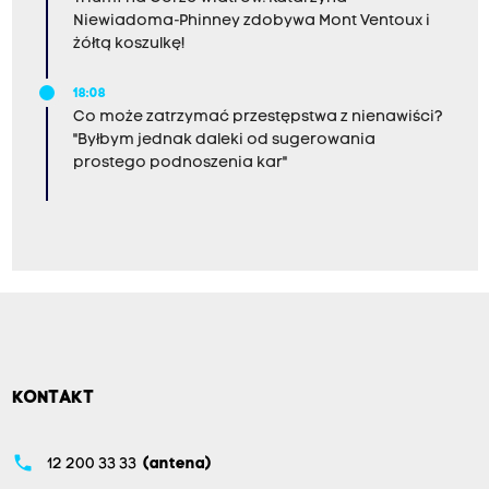
Niewiadoma-Phinney zdobywa Mont Ventoux i
żółtą koszulkę!
18:08
Co może zatrzymać przestępstwa z nienawiści?
"Byłbym jednak daleki od sugerowania
prostego podnoszenia kar"
KONTAKT
phone
12 200 33 33
(antena)