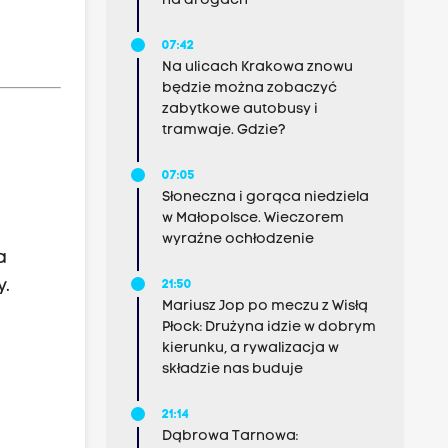
na drogach
07:42
Na ulicach Krakowa znowu
będzie można zobaczyć
zabytkowe autobusy i
tramwaje. Gdzie?
07:05
Słoneczna i gorąca niedziela
w Małopolsce. Wieczorem
wyraźne ochłodzenie
a
y.
21:50
Mariusz Jop po meczu z Wisłą
Płock: Drużyna idzie w dobrym
kierunku, a rywalizacja w
składzie nas buduje
21:14
Dąbrowa Tarnowa: