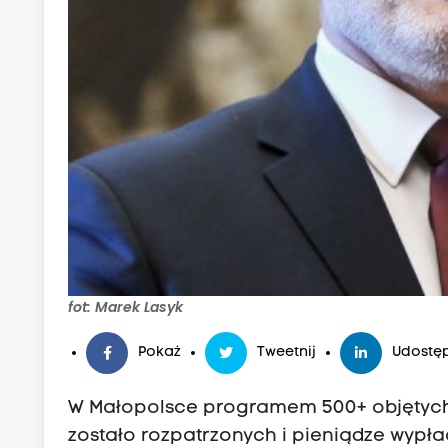
fot: Marek Lasyk
Pokaż
Tweetnij
Udostęp
W Małopolsce programem 500+ objętych j
zostało rozpatrzonych i pieniądze wypł