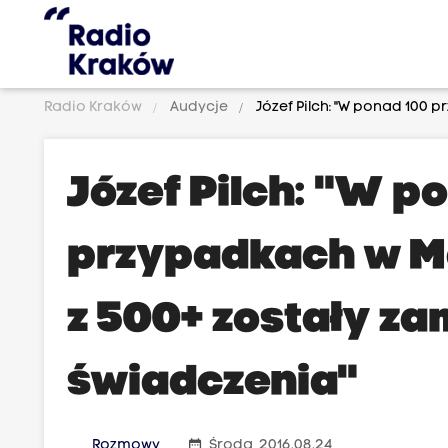
Radio Kraków
Audycje
Józef Pilch: "W ponad 100 
Józef Pilch: "W p
przypadkach w M
z 500+ zostały za
świadczenia"
date_range
Rozmowy
Środa, 2016.08.24