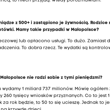
chcą, to niech przyjdą. Wtedy porozmawiam.
ądze z 500+ i zastąpiono je żywnością. Rodzice 
otówki. Mamy takie przypadki w Małopolsce?
eczowej lub opłacono usługi. To dużo. Zamiast 
adczenia. To dobra rzecz. Te wydatki są kontrol
ałopolsce nie radzi sobie z tymi pieniędzmi?
u wydamy 1 miliard 737 milionów. Mówię ogółem 
y 260 tysięcy wniosków przyznanych. Co to jest 
a rok będzie, to 50 to się ucieszę. Jednak to je
 na krzywdę dzieci.