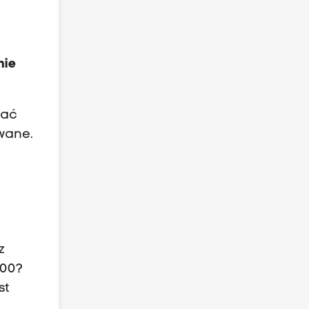
nie
dać
owane.
z
100?
st