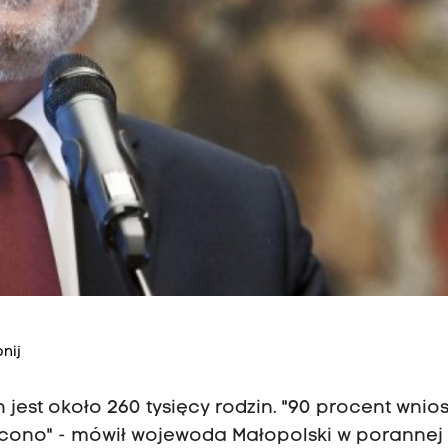
nij
est około 260 tysięcy rodzin. "90 procent wnio
acono" - mówił wojewoda Małopolski w porannej