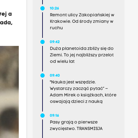
10:26
wej a
Remont ulicy Zakopiańskiej w
Krakowie. Od środy zmiany w
pada,
ruchu
09:42
Duża planetoida zbliży się do
Ziemi. To jej najbliższy przelot
od wielu lat
09:40
"Nauka jest wszędzie.
Wystarczy zacząć pytać” –
Adam Mirek o książkach, które
oswajają dzieci z nauką
09:16
Pasy grają o pierwsze
zwycięstwo. TRANSMISJA