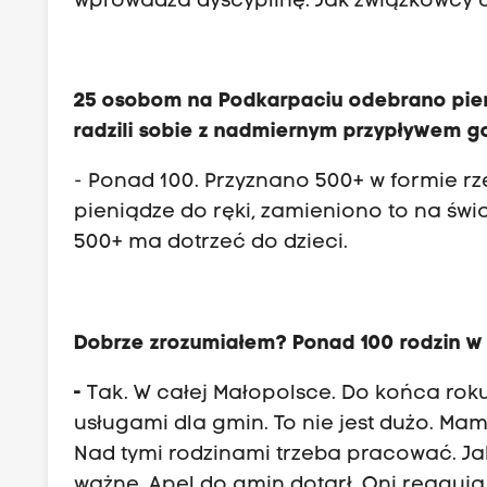
wprowadza dyscyplinę. Jak związkowcy 
25 osobom na Podkarpaciu odebrano pieni
radzili sobie z nadmiernym przypływem g
- Ponad 100. Przyznano 500+ w formie rz
pieniądze do ręki, zamieniono to na świ
500+ ma dotrzeć do dzieci.
Dobrze zrozumiałem? Ponad 100 rodzin w M
-
Tak. W całej Małopolsce. Do końca rok
usługami dla gmin. To nie jest dużo. Mam
Nad tymi rodzinami trzeba pracować. Jak z
ważne. Apel do gmin dotarł. Oni reagują