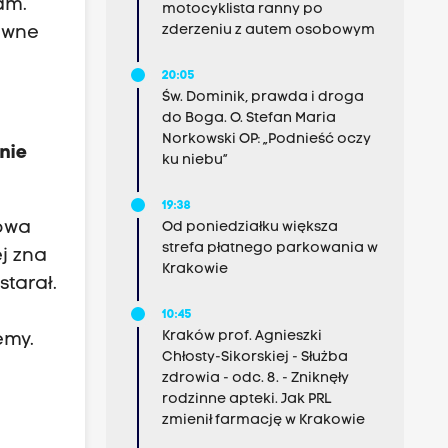
am.
motocyklista ranny po
zderzeniu z autem osobowym
ewne
20:05
Św. Dominik, prawda i droga
do Boga. O. Stefan Maria
Norkowski OP: „Podnieść oczy
 nie
ku niebu”
19:38
nowa
Od poniedziałku większa
strefa płatnego parkowania w
j zna
Krakowie
starał.
10:45
Kraków prof. Agnieszki
emy.
Chłosty-Sikorskiej - Służba
zdrowia - odc. 8. - Zniknęły
rodzinne apteki. Jak PRL
zmienił farmację w Krakowie