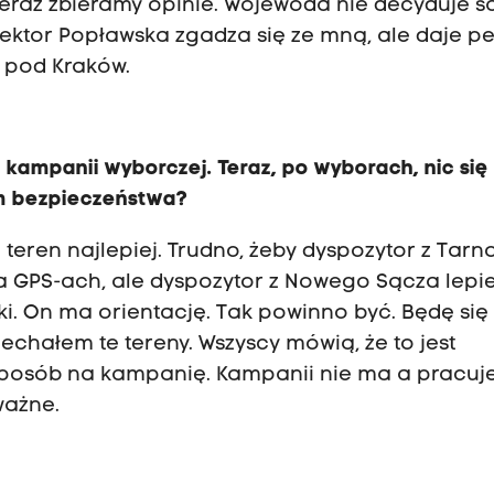
Teraz zbieramy opinie. Wojewoda nie decyduje s
rektor Popławska zgadza się ze mną, ale daje p
 pod Kraków.
 kampanii wyborczej. Teraz, po wyborach, nic się
om bezpieczeństwa?
ój teren najlepiej. Trudno, żeby dyspozytor z Tar
a GPS-ach, ale dyspozytor z Nowego Sącza lepie
ki. On ma orientację. Tak powinno być. Będę się 
echałem te tereny. Wszyscy mówią, że to jest
t sposób na kampanię. Kampanii nie ma a pracuj
ważne.