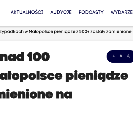
AKTUALNOŚCI
AUDYCJE
PODCASTY
WYDARZE
przypadkach w Małopolsce pieniądze z 500+ zostały zamienione
onad 100
A
A
A
ałopolsce pieniądze
mienione na