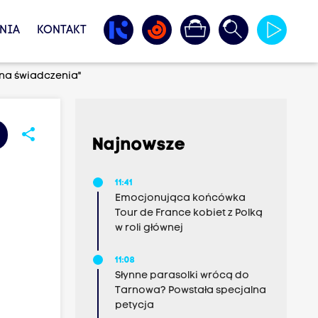
NIA
KONTAKT
 na świadczenia"
share
Najnowsze
11:41
Emocjonująca końcówka
Tour de France kobiet z Polką
w roli głównej
11:08
Słynne parasolki wrócą do
Tarnowa? Powstała specjalna
petycja