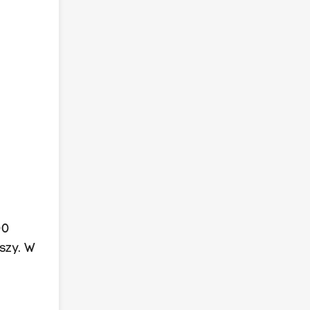
00
szy. W