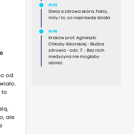
15:05
Dieta a zdrowa skóra. Fakty,
mity i to, co naprawdę działa
10:45
Kraków prof. Agnieszki
Chłosty-Sikorskiej - Służba
zdrowia - odc. 7. - Bez nich
 o
medycyna nie mogłaby
istnieć
mo od
wiało.
 to
lą,
o, ale
e