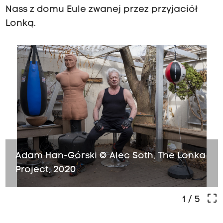
Nass z domu Eule zwanej przez przyjaciół
Lonką.
Adam Han-Górski © Alec Soth, The Lonka
Project, 2020
crop_free
1
/ 5