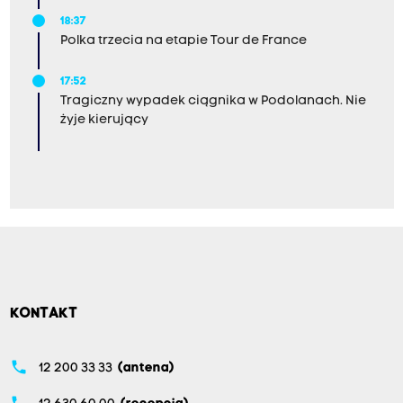
18:37
Polka trzecia na etapie Tour de France
17:52
Tragiczny wypadek ciągnika w Podolanach. Nie
żyje kierujący
KONTAKT
phone
12 200 33 33
(antena)