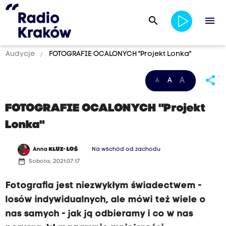
search
menu
Audycje
FOTOGRAFIE OCALONYCH "Projekt Lonka"
share
A
A
A
FOTOGRAFIE OCALONYCH "Projekt
Lonka"
Anna
KLUZ- ŁOŚ
Na wschód od zachodu
date_range
Sobota, 2021.07.17
Fotografia jest niezwykłym świadectwem -
losów indywidualnych, ale mówi też wiele o
nas samych - jak ją odbieramy i co w nas