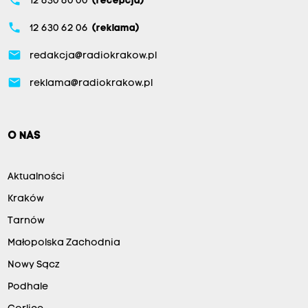
phone
12 630 60 00
(recepcja)
phone
12 630 62 06
(reklama)
email
redakcja@radiokrakow.pl
email
reklama@radiokrakow.pl
O NAS
Aktualności
Kraków
Tarnów
Małopolska Zachodnia
Nowy Sącz
Podhale