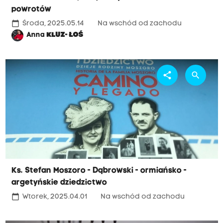
powrotów
calendar_today
Środa, 2025.05.14
Na wschód od zachodu
Anna
KLUZ- ŁOŚ
share
search
Ks. Stefan Moszoro - Dąbrowski - ormiańsko -
argetyńskie dziedzictwo
calendar_today
Wtorek, 2025.04.01
Na wschód od zachodu