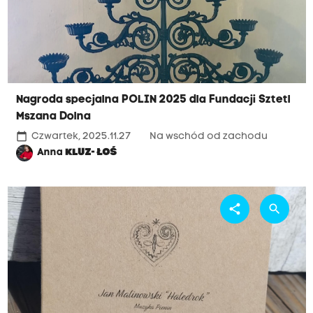
Nagroda specjalna POLIN 2025 dla Fundacji Sztetl
Mszana Dolna
calendar_today
Czwartek, 2025.11.27
Na wschód od zachodu
Anna
KLUZ- ŁOŚ
share
search