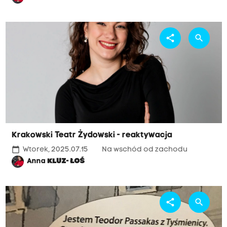
share
search
Krakowski Teatr Żydowski - reaktywacja
calendar_today
Wtorek, 2025.07.15
Na wschód od zachodu
Anna
KLUZ- ŁOŚ
share
search