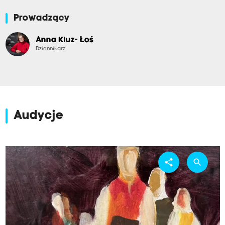
Prowadzący
Anna Kluz- Łoś
Dziennikarz
Audycje
share
search