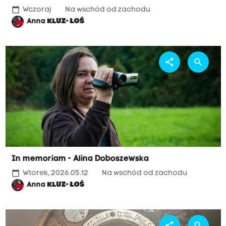
calendar_today
Wczoraj
Na wschód od zachodu
Anna
KLUZ- ŁOŚ
share
search
In memoriam - Alina Doboszewska
calendar_today
Wtorek, 2026.05.12
Na wschód od zachodu
Anna
KLUZ- ŁOŚ
share
search