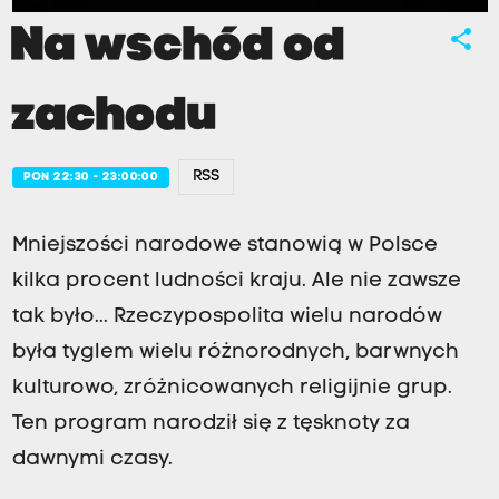
Na wschód od
share
zachodu
RSS
PON 22:30 - 23:00:00
Mniejszości narodowe stanowią w Polsce
kilka procent ludności kraju. Ale nie zawsze
tak było... Rzeczypospolita wielu narodów
była tyglem wielu różnorodnych, barwnych
kulturowo, zróżnicowanych religijnie grup.
Ten program narodził się z tęsknoty za
dawnymi czasy.