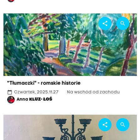
share
search
"Tłumaczki" - romskie historie
calendar_today
Czwartek, 2025.11.27
Na wschód od zachodu
Anna
KLUZ- ŁOŚ
share
search