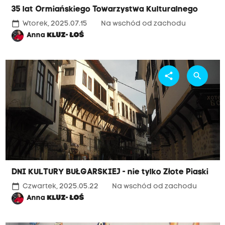
35 lat Ormiańskiego Towarzystwa Kulturalnego
calendar_today
Wtorek, 2025.07.15
Na wschód od zachodu
Anna
KLUZ- ŁOŚ
share
search
DNI KULTURY BUŁGARSKIEJ - nie tylko Złote Piaski
calendar_today
Czwartek, 2025.05.22
Na wschód od zachodu
Anna
KLUZ- ŁOŚ