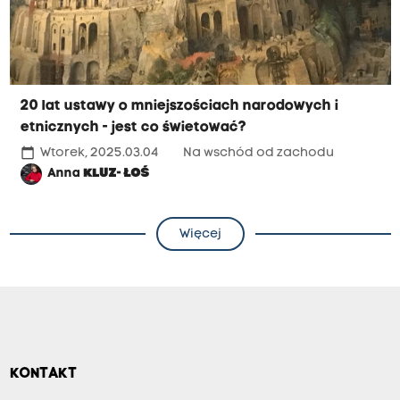
20 lat ustawy o mniejszościach narodowych i
etnicznych - jest co świetować?
calendar_today
Wtorek, 2025.03.04
Na wschód od zachodu
Anna
KLUZ- ŁOŚ
Więcej
KONTAKT