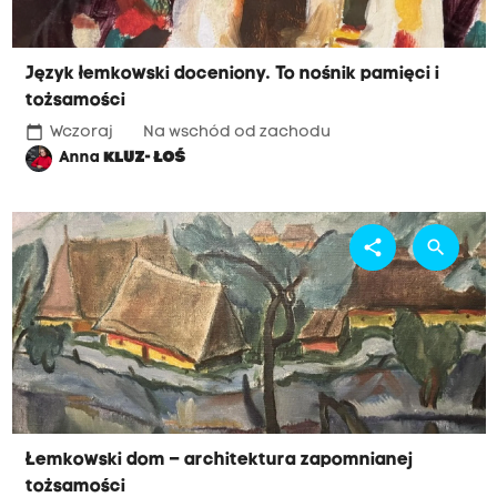
Język łemkowski doceniony. To nośnik pamięci i
tożsamości
calendar_today
Wczoraj
Na wschód od zachodu
Anna
KLUZ- ŁOŚ
share
search
Łemkowski dom – architektura zapomnianej
tożsamości