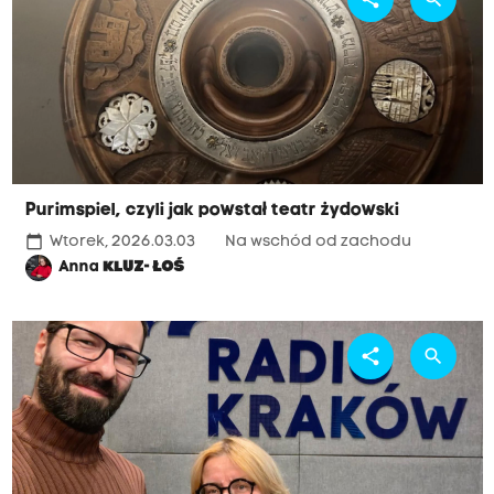
Purimspiel, czyli jak powstał teatr żydowski
calendar_today
Wtorek, 2026.03.03
Na wschód od zachodu
Anna
KLUZ- ŁOŚ
share
search