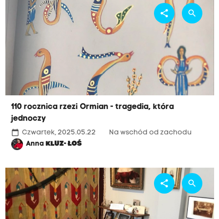
share
search
110 rocznica rzezi Ormian - tragedia, która
jednoczy
calendar_today
Czwartek, 2025.05.22
Na wschód od zachodu
Anna
KLUZ- ŁOŚ
share
search