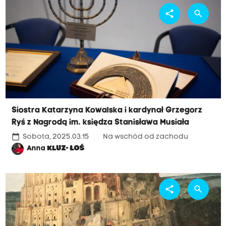
share
search
Siostra Katarzyna Kowalska i kardynał Grzegorz
Ryś z Nagrodą im. księdza Stanisława Musiała
calendar_today
Sobota, 2025.03.15
Na wschód od zachodu
Anna
KLUZ- ŁOŚ
share
search