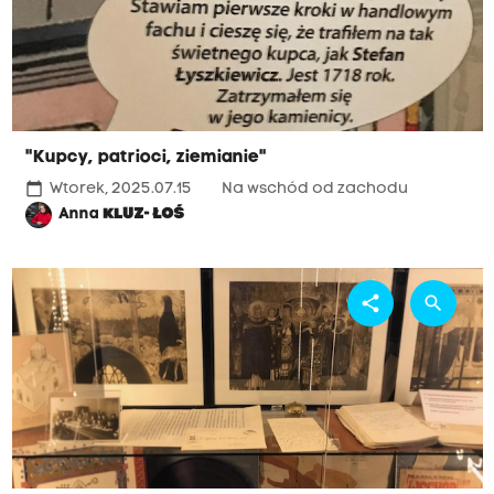
"Kupcy, patrioci, ziemianie"
calendar_today
Wtorek, 2025.07.15
Na wschód od zachodu
Anna
KLUZ- ŁOŚ
share
search