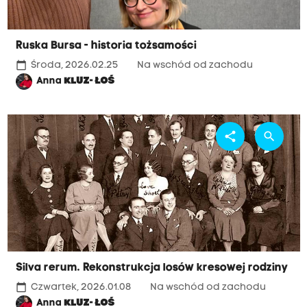
Ruska Bursa - historia tożsamości
calendar_today
Środa, 2026.02.25
Na wschód od zachodu
Anna
KLUZ- ŁOŚ
share
search
Silva rerum. Rekonstrukcja losów kresowej rodziny
calendar_today
Czwartek, 2026.01.08
Na wschód od zachodu
Anna
KLUZ- ŁOŚ