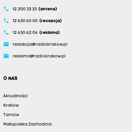
phone
12 200 33 33
(antena)
phone
12 630 60 00
(recepcja)
phone
12 630 62 06
(reklama)
email
redakcja@radiokrakow.pl
email
reklama@radiokrakow.pl
O NAS
Aktualności
Kraków
Tarnów
Małopolska Zachodnia