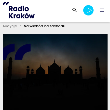
search
menu
Audycje
Na wschód od zachodu