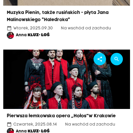
Muzyka Pienin, także rusińskich - płyta Jana
Malinowskiego "Haledroka"
calendar_today
Wtorek, 2025.09.30
Na wschód od zachodu
Anna
KLUZ- ŁOŚ
share
search
Pierwsza łemkowska opera „Hołos”w Krakowie
calendar_today
Czwartek, 2025.08.14
Na wschód od zachodu
Anna
KLUZ- ŁOŚ