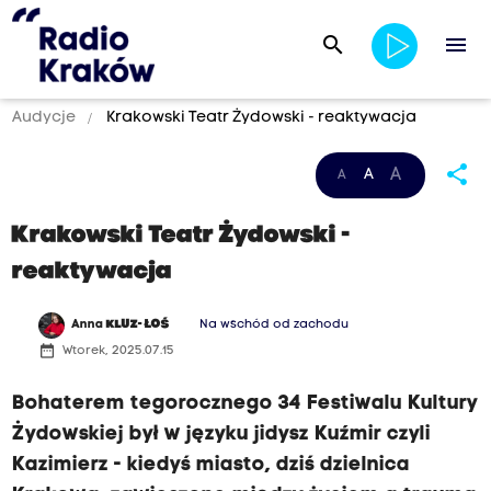
search
menu
Audycje
Krakowski Teatr Żydowski - reaktywacja
share
A
A
A
Krakowski Teatr Żydowski -
reaktywacja
Anna
KLUZ- ŁOŚ
Na wschód od zachodu
date_range
Wtorek, 2025.07.15
Bohaterem tegorocznego 34 Festiwalu Kultury
Żydowskiej był w języku jidysz Kuźmir czyli
Kazimierz - kiedyś miasto, dziś dzielnica