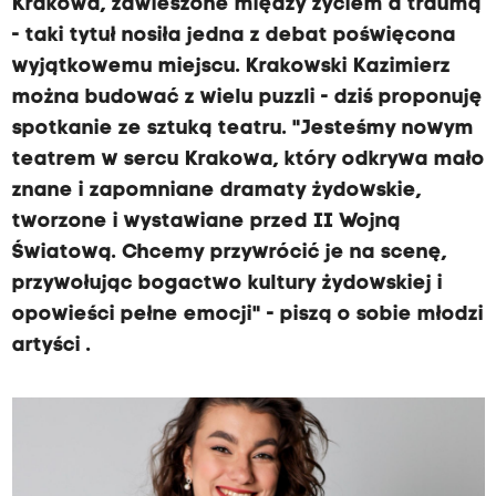
Krakowa, zawieszone między życiem a traumą
- taki tytuł nosiła jedna z debat poświęcona
wyjątkowemu miejscu. Krakowski Kazimierz
można budować z wielu puzzli - dziś proponuję
spotkanie ze sztuką teatru. "Jesteśmy nowym
teatrem w sercu Krakowa, który odkrywa mało
znane i zapomniane dramaty żydowskie,
tworzone i wystawiane przed II Wojną
Światową. Chcemy przywrócić je na scenę,
przywołując bogactwo kultury żydowskiej i
opowieści pełne emocji" - piszą o sobie młodzi
artyści .