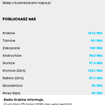
Sklep z kosmetykami tolpa.pl
POSŁUCHASZ NAS
Kraków
101.6 MHz
Tarnów
101 MHz
Zakopane
100 MHz
Andrychów
98.8 MHz
Gorlice
97.4 MHz
Krynica-Zdrój
102.1 MHz
Rabka-Zdrój
87.6 MHz
Szczawnica
90 MHz
Nowy Sącz
90 MHz
Radio Kraków informuje,
iż od dnia 25 maja 2018 roku wprowadza