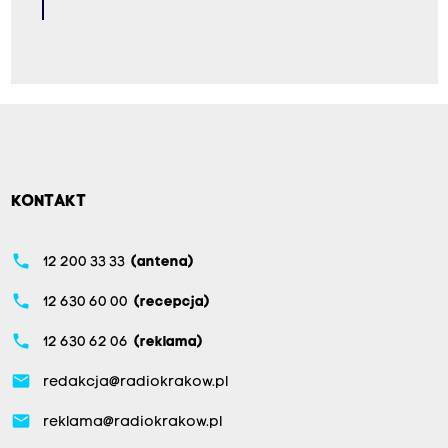
KONTAKT
phone
12 200 33 33
(antena)
phone
12 630 60 00
(recepcja)
phone
12 630 62 06
(reklama)
email
redakcja@radiokrakow.pl
email
reklama@radiokrakow.pl