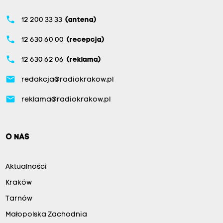
phone
12 200 33 33
(antena)
phone
12 630 60 00
(recepcja)
phone
12 630 62 06
(reklama)
email
redakcja@radiokrakow.pl
email
reklama@radiokrakow.pl
O NAS
Aktualności
Kraków
Tarnów
Małopolska Zachodnia