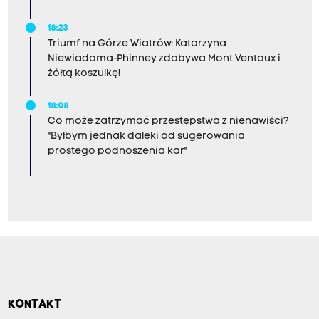
18:23
Triumf na Górze Wiatrów: Katarzyna
Niewiadoma-Phinney zdobywa Mont Ventoux i
żółtą koszulkę!
18:08
Co może zatrzymać przestępstwa z nienawiści?
"Byłbym jednak daleki od sugerowania
prostego podnoszenia kar"
KONTAKT