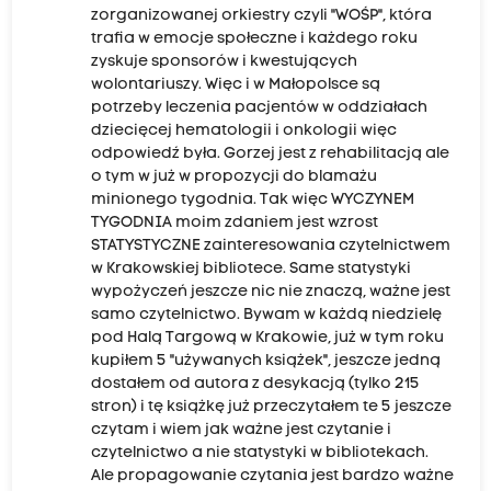
zorganizowanej orkiestry czyli "WOŚP", która
trafia w emocje społeczne i każdego roku
zyskuje sponsorów i kwestujących
wolontariuszy. Więc i w Małopolsce są
potrzeby leczenia pacjentów w oddziałach
dziecięcej hematologii i onkologii więc
odpowiedź była. Gorzej jest z rehabilitacją ale
o tym w już w propozycji do blamażu
minionego tygodnia. Tak więc WYCZYNEM
TYGODNIA moim zdaniem jest wzrost
STATYSTYCZNE zainteresowania czytelnictwem
w Krakowskiej bibliotece. Same statystyki
wypożyczeń jeszcze nic nie znaczą, ważne jest
samo czytelnictwo. Bywam w każdą niedzielę
pod Halą Targową w Krakowie, już w tym roku
kupiłem 5 "używanych książek", jeszcze jedną
dostałem od autora z desykacją (tylko 215
stron) i tę książkę już przeczytałem te 5 jeszcze
czytam i wiem jak ważne jest czytanie i
czytelnictwo a nie statystyki w bibliotekach.
Ale propagowanie czytania jest bardzo ważne