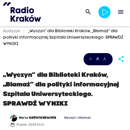
search
menu
Audycje
„Wyczyn” dla Biblioteki Kraków, „Blamaż” dla
polityki informacyjnej Szpitala Uniwersyteckiego. SPRAWDŹ
WYNIKI
share
A
A
A
„Wyczyn” dla Biblioteki Kraków,
„Blamaż” dla polityki informacyjnej
Szpitala Uniwersyteckiego.
SPRAWDŹ WYNIKI
Marta
SZOSTKIEWICZ
Wyczyn i blamaż
date_range
Piątek, 2025.01.31