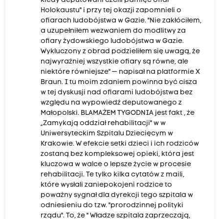
kiedy deputowani czcili pamięć ofiar
Holokaustu" i przy tej okazji zapomnieli o
ofiarach ludobójstwa w Gazie. "Nie zakłóciłem,
a uzupełniłem wezwaniem do modlitwy za
ofiary żydowskiego ludobójstwa w Gazie.
Wykluczony z obrad podzieliłem się uwagą, że
najwyraźniej wszystkie ofiary są równe, ale
niektóre równiejsze" — napisał na platformie X
Braun. I tu moim zdaniem powinna być cisza
w tej dyskusji nad ofiarami ludobójstwa bez
względu na wypowiedź deputowanego z
Małopolski. BLAMAŻEM TYGODNIA jest fakt , że
„Zamykają oddział rehabilitacji" w w
Uniwersyteckim Szpitalu Dziecięcym w
Krakowie. W efekcie setki dzieci i ich rodziców
zostaną bez kompleksowej opieki, która jest
kluczowa w walce o lepsze życie w procesie
rehabilitacji. Te tylko kilka cytatów z maili,
które wysłali zaniepokojeni rodzice to
poważny sygnał dla dyrekcji tego szpitala w
odniesieniu do tzw. "prorodzinnej polityki
rządu". To, że " Władze szpitala zaprzeczają,