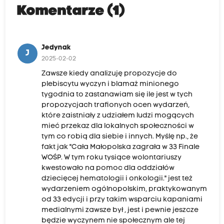
Komentarze (1)
Jedynak
J
2025-02-02
Zawsze kiedy analizuję propozycje do
plebiscytu wyczyn i blamaż minionego
tygodnia to zastanawiam się ile jest w tych
propozycjach trafionych ocen wydarzeń,
które zaistniały z udziałem ludzi mogących
mieć przekaz dla lokalnych społeczności w
tym co robią dla siebie i innych. Myślę np., że
fakt jak "Cała Małopolska zagrała w 33 Finale
WOŚP. W tym roku tysiące wolontariuszy
kwestowało na pomoc dla oddziałów
dziecięcej hematologii i onkologii." jest też
wydarzeniem ogólnopolskim, praktykowanym
od 33 edycji i przy takim wsparciu kapaniami
medialnymi zawsze był , jest i pewnie jeszcze
będzie wyczynem nie społecznym ale tej