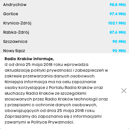
Andrychów
98.8 MHz
Gorlice
97.4 MHz
Krynica-Zdrój
102.1 MHz
Rabka-Zdrój
87.6 MHz
Szczawnica
90 MHz
Nowy Sącz
90 MHz
Radio Kraków informuje,
iż od dnia 25 maja 2018 roku wprowadza
aktualizację polityki prywatności i zabezpieczeń w
zakresie przetwarzania danych osobowych.
Niniejsza informacja ma na celu zapoznanie
osoby korzystające z Portalu Radia Kraków oraz
słuchaczy Radia Kraków ze szczegółami
stosowanych przez Radio Kraków technologii oraz
RADIO KRAKÓW SA. Aleja Juliusza Słowackiego 22, 30-007
z przepisami o ochronie danych osobowych,
Kraków
obowiązujących od dnia 25 maja 2018 roku.
Antena: 12 200 33 33
Zapraszamy do zapoznania się z informacjami
zawartymi w Polityce Prywatności.