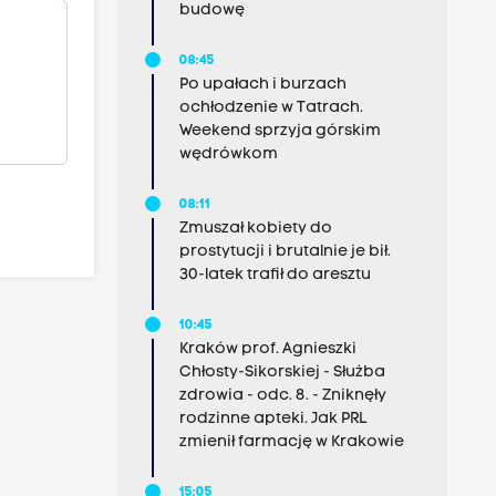
budowę
08:45
Po upałach i burzach
ochłodzenie w Tatrach.
Weekend sprzyja górskim
wędrówkom
08:11
Zmuszał kobiety do
prostytucji i brutalnie je bił.
30-latek trafił do aresztu
10:45
Kraków prof. Agnieszki
Chłosty-Sikorskiej - Służba
zdrowia - odc. 8. - Zniknęły
rodzinne apteki. Jak PRL
zmienił farmację w Krakowie
15:05