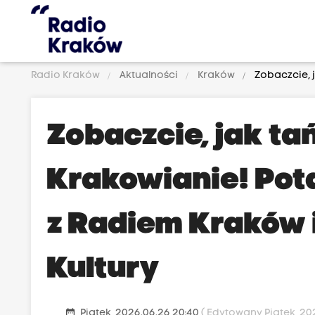
Radio Kraków
Aktualności
Kraków
Zobaczcie, 
Zobaczcie, jak ta
Krakowianie! Pot
z Radiem Kraków
Kultury
date_range
Piątek, 2026.06.26 20:40
( Edytowany Piątek, 202