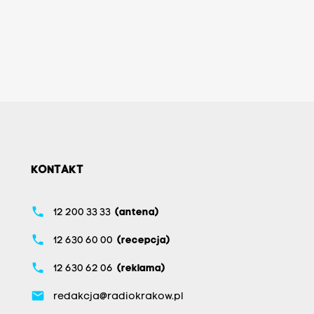
KONTAKT
phone
12 200 33 33
(antena)
phone
12 630 60 00
(recepcja)
phone
12 630 62 06
(reklama)
email
redakcja@radiokrakow.pl