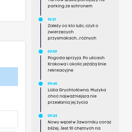
Tarnów szuka pieniędzy na
parking ze schronem
10:21
Zależy co kto lubi, czyli o
zwierzęcych
przysmakach...różnych
09:59
Pogoda sprzyja. Po ulicach
Krakowa i okolic jeżdżą linie
rekreacyjne
09:40
Lidia Grychtołówna. Muzyka
choć najważniejsza nie
przesłania jej życia
09:24
Nowy węzeł w Jaworniku coraz
bliżej. Jest 10 chętnych na