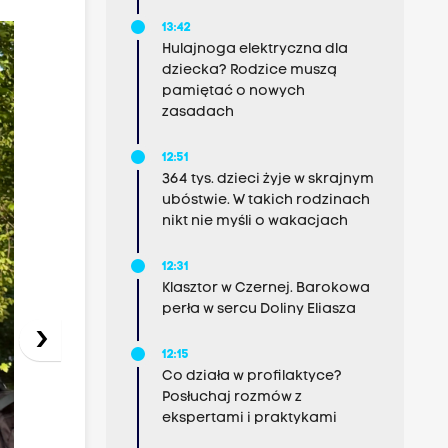
13:42
Hulajnoga elektryczna dla
dziecka? Rodzice muszą
pamiętać o nowych
zasadach
12:51
364 tys. dzieci żyje w skrajnym
ubóstwie. W takich rodzinach
nikt nie myśli o wakacjach
12:31
Klasztor w Czernej. Barokowa
perła w sercu Doliny Eliasza
›
12:15
Co działa w profilaktyce?
Posłuchaj rozmów z
ekspertami i praktykami