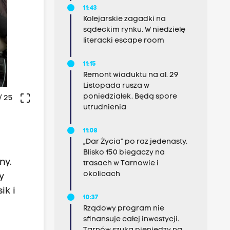
11:43
Kolejarskie zagadki na
sądeckim rynku. W niedzielę
literacki escape room
11:15
Remont wiaduktu na al. 29
Listopada rusza w
crop_free
poniedziałek. Będą spore
/ 25
utrudnienia
11:08
„Dar Życia” po raz jedenasty.
Blisko 150 biegaczy na
ny.
trasach w Tarnowie i
okolicach
y
k i
10:37
Rządowy program nie
sfinansuje całej inwestycji.