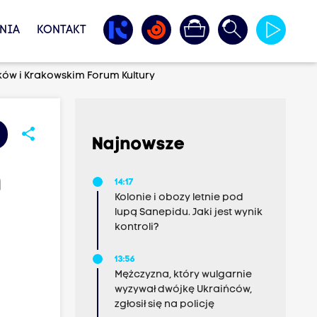
NIA
KONTAKT
ów i Krakowskim Forum Kultury
share
Najnowsze
h
14:17
Kolonie i obozy letnie pod
lupą Sanepidu. Jaki jest wynik
kontroli?
13:56
Mężczyzna, który wulgarnie
wyzywał dwójkę Ukraińców,
zgłosił się na policję