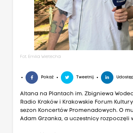
Fot. Emilia Wietecha
Pokaż
Tweetnij
Udostęp
Altana na Plantach im. Zbigniewa Wodec
Radio Kraków i Krakowskie Forum Kultury
sezon Koncertów Promenadowych. O muzy
Adam Grzanka, a uczestnicy rozpoczęli 