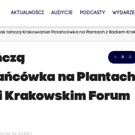
AKTUALNOŚCI
AUDYCJE
PODCASTY
WYDARZE
jak tańczą Krakowianie! Potańcówka na Plantach z Radiem Krak
ńczą
A
A
A
ańcówka na Plantac
 i Krakowskim Forum
6.06.26 20:58 )