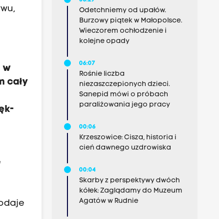
06:29
ywu,
Odetchniemy od upałów.
Burzowy piątek w Małopolsce.
Wieczorem ochłodzenie i
kolejne opady
06:07
ę w
Rośnie liczba
m cały
niezaszczepionych dzieci.
Sanepid mówi o próbach
paraliżowania jego pracy
ęk-
00:06
Krzeszowice: Cisza, historia i
cień dawnego uzdrowiska
e
00:04
Skarby z perspektywy dwóch
kółek: Zaglądamy do Muzeum
Agatów w Rudnie
dodaje