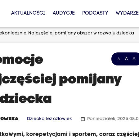
AKTUALNOŚCI
AUDYCJE
PODCASTY
WYDARZE
iekoniecznie. Najczęściej pomijany obszar w rozwoju dziecka
 emocje
A
A
A
jczęściej pomijany
 dziecka
date_range
NOWSKA
Dziecko też człowiek
Poniedziałek, 2025.08.
kowymi, korepetycjami i sportem, coraz częście