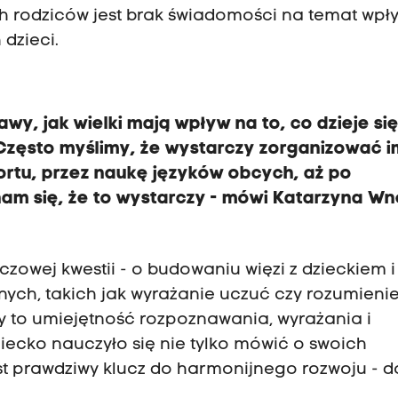
rodziców jest brak świadomości na temat wpł
dzieci.
awy, jak wielki mają wpływ na to, co dzieje si
 Często myślimy, że wystarczy zorganizować i
ortu, przez naukę języków obcych, aż po
m się, że to wystarczy - mówi Katarzyna Wn
owej kwestii - o budowaniu więzi z dzieckiem i
nych, takich jak wyrażanie uczuć czy rozumieni
 to umiejętność rozpoznawania, wyrażania i
ziecko nauczyło się nie tylko mówić o swoich
est prawdziwy klucz do harmonijnego rozwoju - 