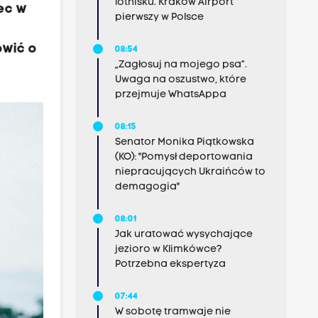
lotnisku. Kraków Airport
ec w
pierwszy w Polsce
ówić o
08:54
„Zagłosuj na mojego psa”.
Uwaga na oszustwo, które
przejmuje WhatsAppa
08:15
Senator Monika Piątkowska
(KO): "Pomysł deportowania
niepracujących Ukraińców to
demagogia"
08:01
Jak uratować wysychające
jezioro w Klimkówce?
Potrzebna ekspertyza
07:44
W sobotę tramwaje nie