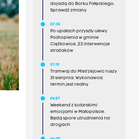
dojadą do Borku Fałęckiego.
Sprawdź zmiany
07:30
Po upałach przyszły ulewy.
Podtopienia w gminie
Ciężkowice, 23 interwencje
strażaków
07:19
Tramwaj do Mistrzejowic ruszy
31 sierpnia. Wykonawca:
termin jest realny
06:57
Weekend z kolarskimi
emocjami w Małopolsce.
Będą spore utrudnienia na
drogach