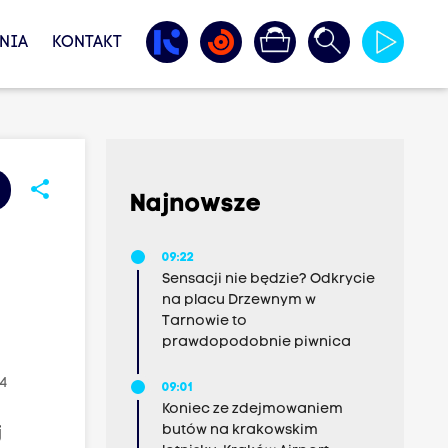
NIA
KONTAKT
share
Najnowsze
09:22
Sensacji nie będzie? Odkrycie
na placu Drzewnym w
Tarnowie to
prawdopodobnie piwnica
04
09:01
Koniec ze zdejmowaniem
butów na krakowskim
j