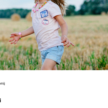
nij
i