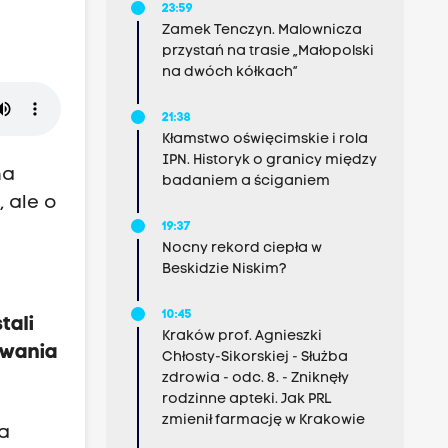
23:59
Zamek Tenczyn. Malownicza
przystań na trasie „Małopolski
na dwóch kółkach”
21:38
Kłamstwo oświęcimskie i rola
IPN. Historyk o granicy między
na
badaniem a ściganiem
, ale o
19:37
Nocny rekord ciepła w
Beskidzie Niskim?
10:45
tali
Kraków prof. Agnieszki
owania
Chłosty-Sikorskiej - Służba
zdrowia - odc. 8. - Zniknęły
rodzinne apteki. Jak PRL
zmienił farmację w Krakowie
ia