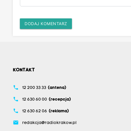
DODAJ KOMENTARZ
KONTAKT
phone
12 200 33 33
(antena)
phone
12 630 60 00
(recepcja)
phone
12 630 62 06
(reklama)
email
redakcja@radiokrakow.pl