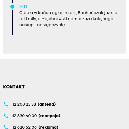
14:39
Gibała w końcu ogłosił start, Bocheńczak już nie
taki miły, a Majchrowski namaszcza kolejnego
następ... następczynię
KONTAKT
phone
12 200 33 33
(antena)
phone
12 630 60 00
(recepcja)
phone
12 630 62 06
(reklama)