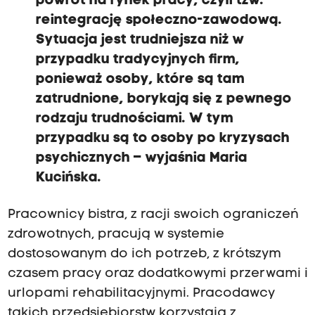
powrót na rynek pracy,
czyli tzw.
reintegrację społeczno-zawodową.
S
ytuacja jest trudniejsza
niż w
przypadku tradycyjnych firm,
ponieważ osoby, które są tam
zatrudnione,
borykają się z pewnego
rodzaju trudnościami. W tym
przypadku są to osoby po kryzysach
psychicznych
–
wyjaśnia Maria
Kucińska.
Pracownicy bistra, z racji swoich ograniczeń
zdrowotnych, pracują w systemie
dostosowanym do ich potrzeb, z krótszym
czasem pracy oraz dodatkowymi przerwami i
urlopami rehabilitacyjnymi. Pracodawcy
takich przedsiębiorstw korzystają z