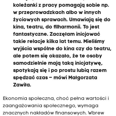
koleżanki z pracy pomagają sobie np.
w przeprowadzkach albo w innych
życiowych sprawach. Umawiają się do
kina, teatru,
do filharmonii. T
o jest
fantastyczne. Z
aczęłam inicjować
takie relacje kilka lat temu. Mieliśmy
wyjścia wspólne
do kina czy do teatru,
ale potem się okazało, że te osoby
samodzielnie mają
taką inicjatywę,
spotykają się i po prostu lubią razem
spędzać czas
–
mówi Małgorzata
Zawiła.
Ekonomia społeczna, choć pełna wartości i
zaangażowania społecznego, wymaga
znacznych nakładów finansowych. Wbrew