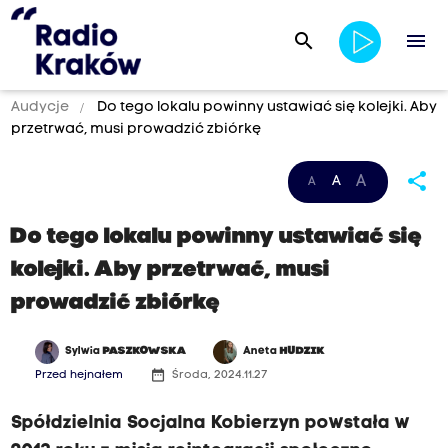
search
menu
Audycje
Do tego lokalu powinny ustawiać się kolejki. Aby
przetrwać, musi prowadzić zbiórkę
share
A
A
A
Do tego lokalu powinny ustawiać się
kolejki. Aby przetrwać, musi
prowadzić zbiórkę
Sylwia
PASZKOWSKA
Aneta
HUDZIK
date_range
Przed hejnałem
Środa, 2024.11.27
Spółdzielnia Socjalna Kobierzyn powstała w