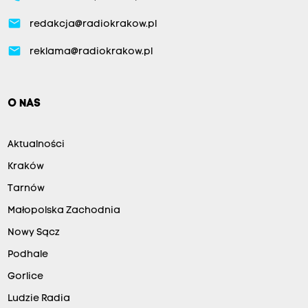
email
redakcja@radiokrakow.pl
email
reklama@radiokrakow.pl
O NAS
Aktualności
Kraków
Tarnów
Małopolska Zachodnia
Nowy Sącz
Podhale
Gorlice
Ludzie Radia