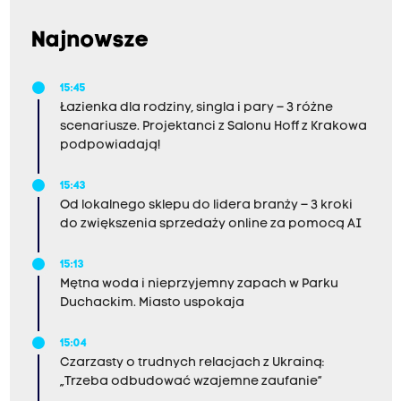
Najnowsze
15:45
Łazienka dla rodziny, singla i pary – 3 różne
scenariusze. Projektanci z Salonu Hoff z Krakowa
podpowiadają!
15:43
Od lokalnego sklepu do lidera branży – 3 kroki
do zwiększenia sprzedaży online za pomocą AI
15:13
Mętna woda i nieprzyjemny zapach w Parku
Duchackim. Miasto uspokaja
15:04
Czarzasty o trudnych relacjach z Ukrainą:
„Trzeba odbudować wzajemne zaufanie”