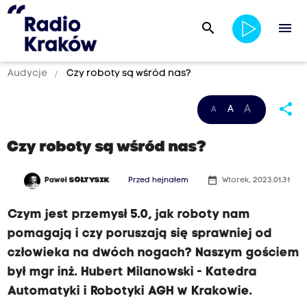
search
menu
Audycje
Czy roboty są wśród nas?
share
A
A
A
Czy roboty są wśród nas?
date_range
Paweł
SOŁTYSIK
Przed hejnałem
Wtorek, 2023.01.31
Czym jest przemysł 5.0, jak roboty nam
pomagają i czy poruszają się sprawniej od
człowieka na dwóch nogach? Naszym gościem
był mgr inż. Hubert Milanowski - Katedra
Automatyki i Robotyki AGH w Krakowie.