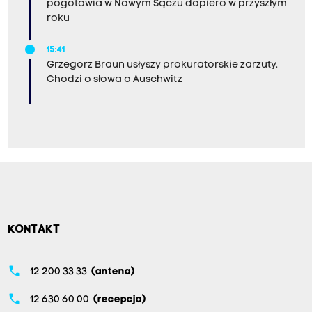
pogotowia w Nowym Sączu dopiero w przyszłym
roku
15:41
Grzegorz Braun usłyszy prokuratorskie zarzuty.
Chodzi o słowa o Auschwitz
KONTAKT
phone
12 200 33 33
(antena)
phone
12 630 60 00
(recepcja)