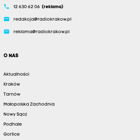
phone
12 630 62 06
(reklama)
email
redakcja@radiokrakow.pl
email
reklama@radiokrakow.pl
O NAS
Aktualności
Kraków
Tarnów
Małopolska Zachodnia
Nowy Sącz
Podhale
Gorlice