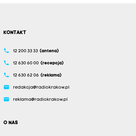
KONTAKT
phone
12 200 33 33
(antena)
phone
12 630 60 00
(recepcja)
phone
12 630 62 06
(reklama)
email
redakcja@radiokrakow.pl
email
reklama@radiokrakow.pl
O NAS