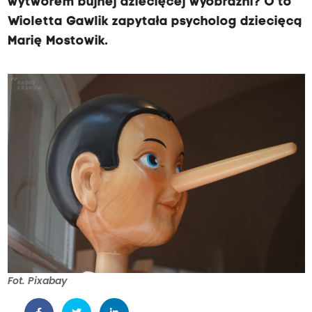
wytworem bujnej dziecięcej wyobraźni? O to
Wioletta Gawlik zapytała psycholog dziecięcą
Marię Mostowik.
Fot. Pixabay