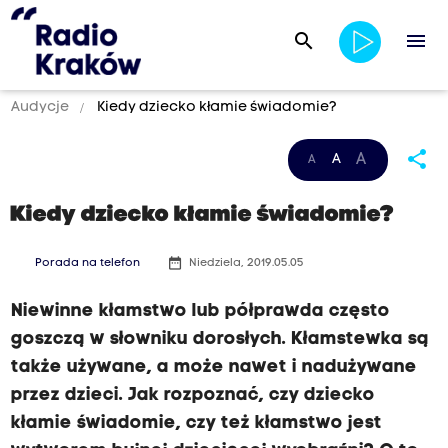
search
menu
Audycje
Kiedy dziecko kłamie świadomie?
share
A
A
A
Kiedy dziecko kłamie świadomie?
date_range
Porada na telefon
Niedziela, 2019.05.05
Niewinne kłamstwo lub półprawda często
goszczą w słowniku dorosłych. Kłamstewka są
także używane, a może nawet i nadużywane
przez dzieci. Jak rozpoznać, czy dziecko
kłamie świadomie, czy też kłamstwo jest