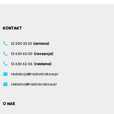
KONTAKT
phone
12 200 33 33
(antena)
phone
12 630 60 00
(recepcja)
phone
12 630 62 06
(reklama)
email
redakcja@radiokrakow.pl
email
reklama@radiokrakow.pl
O NAS