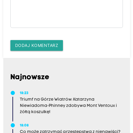
DODAJ KOMENTARZ
Najnowsze
18:23
Triumf na Górze Wiatrów: Katarzyna
Niewiadoma-Phinney zdobywa Mont Ventoux i
żółtą koszulkę!
18:08
Co może zatrzymać przestępstwa z nienawiści?