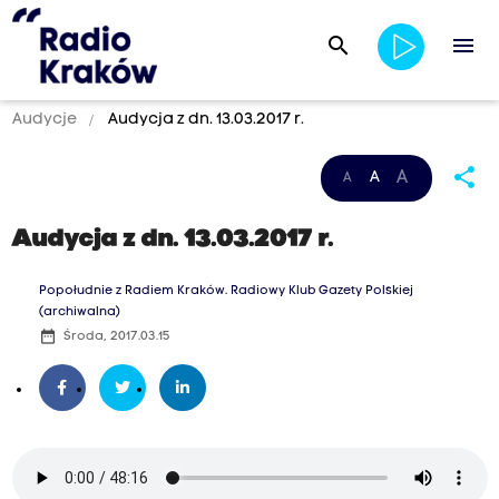
search
menu
Audycje
Audycja z dn. 13.03.2017 r.
share
A
A
A
Audycja z dn. 13.03.2017 r.
Popołudnie z Radiem Kraków. Radiowy Klub Gazety Polskiej
(archiwalna)
date_range
Środa, 2017.03.15