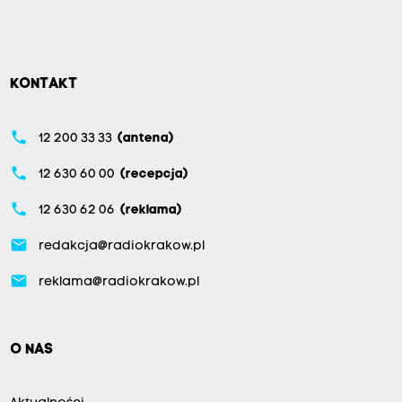
KONTAKT
phone
12 200 33 33
(antena)
phone
12 630 60 00
(recepcja)
phone
12 630 62 06
(reklama)
email
redakcja@radiokrakow.pl
email
reklama@radiokrakow.pl
O NAS