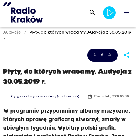
search
menu
Audycje
Płyty, do których wracamy. Audycja z 30.05.2019
r.
share
A
A
A
Płyty, do których wracamy. Audycja z
30.05.2019 r.
date_range
Płyty, do których wracamy (archiwalna)
Czwartek, 2019.05.30
W programie przypomnimy albumy muzyczne,
których oprawę graficzną stworzył, zmarły w
ubiegłym tygodniu, wybitny polski grafik,