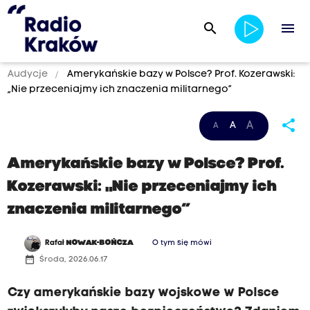
search
menu
Audycje
Amerykańskie bazy w Polsce? Prof. Kozerawski:
„Nie przeceniajmy ich znaczenia militarnego”
share
A
A
A
Amerykańskie bazy w Polsce? Prof.
Kozerawski: „Nie przeceniajmy ich
znaczenia militarnego”
Rafał
NOWAK-BOŃCZA
O tym się mówi
date_range
Środa, 2026.06.17
Czy amerykańskie bazy wojskowe w Polsce