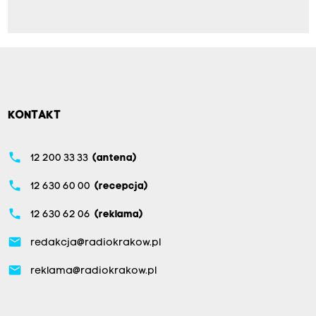
KONTAKT
phone
12 200 33 33
(antena)
phone
12 630 60 00
(recepcja)
phone
12 630 62 06
(reklama)
email
redakcja@radiokrakow.pl
email
reklama@radiokrakow.pl