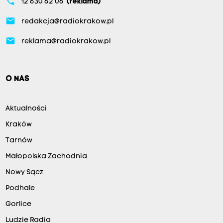
phone
12 630 62 06
(reklama)
email
redakcja@radiokrakow.pl
email
reklama@radiokrakow.pl
O NAS
Aktualności
Kraków
Tarnów
Małopolska Zachodnia
Nowy Sącz
Podhale
Gorlice
Ludzie Radia