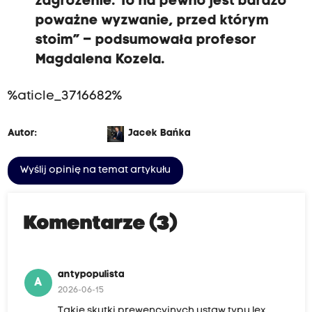
zagrożenie. To na pewno jest bardzo
poważne wyzwanie, przed którym
stoim” – podsumowała profesor
Magdalena Kozela.
%aticle_3716682%
Autor:
Jacek Bańka
Wyślij opinię na temat artykułu
Komentarze (3)
antypopulista
A
2026-06-15
Takie skutki prewencyjnych ustaw typu lex