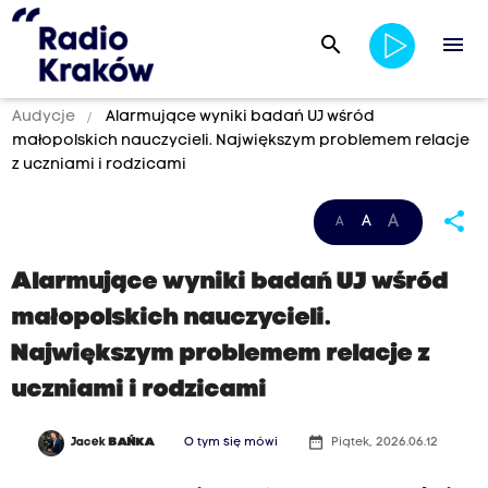
search
menu
Audycje
Alarmujące wyniki badań UJ wśród
małopolskich nauczycieli. Największym problemem relacje
z uczniami i rodzicami
share
A
A
A
Alarmujące wyniki badań UJ wśród
małopolskich nauczycieli.
Największym problemem relacje z
uczniami i rodzicami
date_range
Jacek
BAŃKA
O tym się mówi
Piątek, 2026.06.12