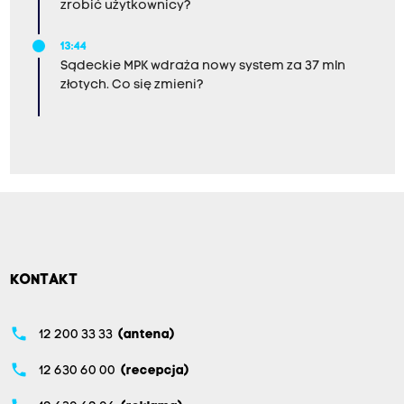
zrobić użytkownicy?
13:44
Sądeckie MPK wdraża nowy system za 37 mln
złotych. Co się zmieni?
KONTAKT
phone
12 200 33 33
(antena)
phone
12 630 60 00
(recepcja)