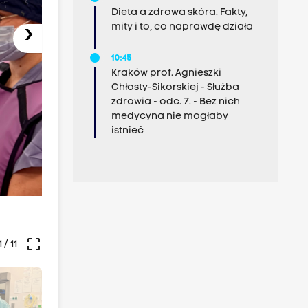
Dieta a zdrowa skóra. Fakty,
mity i to, co naprawdę działa
›
10:45
Kraków prof. Agnieszki
Chłosty-Sikorskiej - Służba
zdrowia - odc. 7. - Bez nich
medycyna nie mogłaby
istnieć
crop_free
1
/ 11