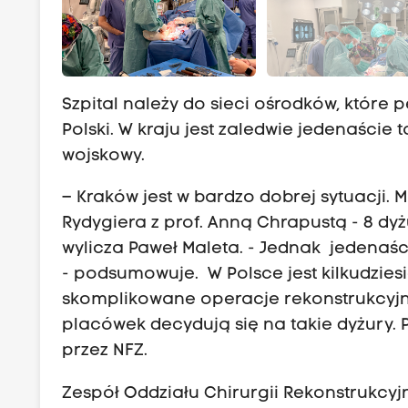
Szpital należy do sieci ośrodków, które 
Polski. W kraju jest zaledwie jedenaście 
wojskowy.
– Kraków jest w bardzo dobrej sytuacji. M
Rydygiera z prof. Anną Chrapustą - 8 dy
wylicza Paweł Maleta. - Jednak jedenaś
- podsumowuje. W Polsce jest kilkudzie
skomplikowane operacje rekonstrukcyjne
placówek decydują się na takie dyżury
przez NFZ.
Zespół Oddziału Chirurgii Rekonstrukcyj