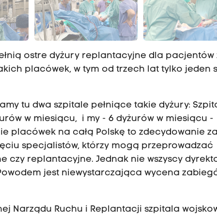
pełnią ostre dyżury replantacyjne dla pacjentów 
takich placówek, w tym od trzech lat tylko jeden s
amy tu dwa szpitale pełniące takie dyżury: Szpit
żurów w miesiącu, i my - 6 dyżurów w miesiącu -
cie placówek na całą Polskę to zdecydowanie z
sięciu specjalistów, którzy mogą przeprowadzać
 czy replantacyjne. Jednak nie wszyscy dyrekt
. Powodem jest niewystarczająca wycena zabieg
nej Narządu Ruchu i Replantacji szpitala wojsk