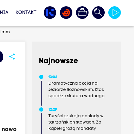
NIA
KONTAKT
 1 mm
share
Najnowsze
13:06
Dramatyczna akcja na
Jeziorze Rożnowskim. Ktoś
spadł ze skutera wodnego
12:29
Turyści szukają ochłody w
tatrzańskich stawach. Za
kąpiel grożą mandaty
a nowo