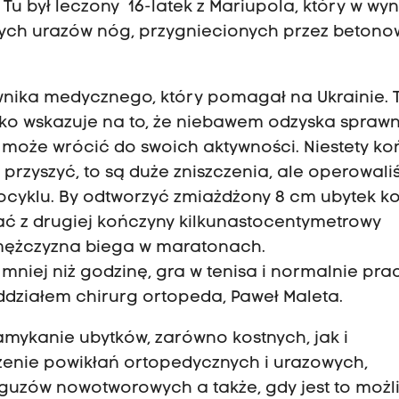
 Tu był leczony 16-latek z Mariupola, który w wyn
ch urazów nóg, przygniecionych przez betono
ownika medycznego, który pomagał na Ukrainie. 
stko wskazuje na to, że niebawem odzyska spraw
 to może wrócić do swoich aktywności. Niestety k
 przyszyć, to są duże zniszczenia, ale operowal
cyklu. By odtworzyć zmiażdżony 8 cm ubytek ko
ać z drugiej kończyny kilkunastocentymetrowy
 mężczyzna biega w maratonach.
mniej niż godzinę, gra w tenisa i normalnie prac
działem chirurg ortopeda, Paweł Maleta.
amykanie ubytków, zarówno kostnych, jak i
zenie powikłań ortopedycznych i urazowych,
guzów nowotworowych a także, gdy jest to możl