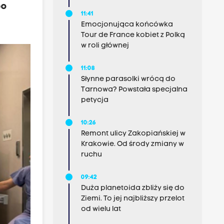
po
11:41
Emocjonująca końcówka
Tour de France kobiet z Polką
w roli głównej
11:08
Słynne parasolki wrócą do
Tarnowa? Powstała specjalna
petycja
10:26
Remont ulicy Zakopiańskiej w
Krakowie. Od środy zmiany w
ruchu
09:42
Duża planetoida zbliży się do
Ziemi. To jej najbliższy przelot
od wielu lat