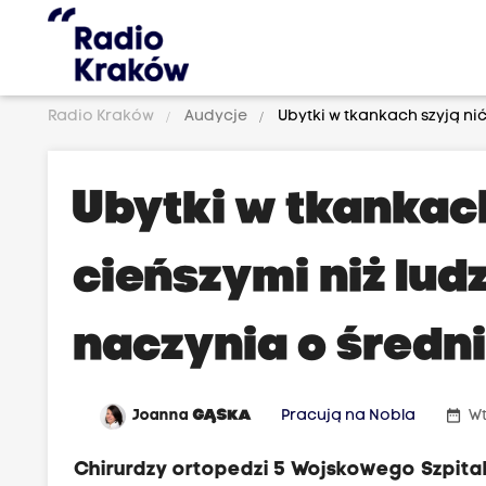
Radio Kraków
Audycje
Ubytki w tkankach szyją nić
Ubytki w tkankac
cieńszymi niż ludz
naczynia o średni
date_range
Joanna
GĄSKA
Pracują na Nobla
Wt
Chirurdzy ortopedzi 5 Wojskowego Szpita