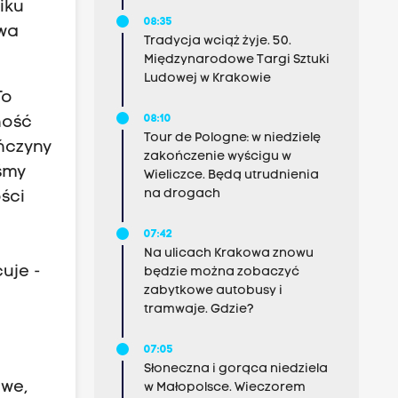
iku
08:35
wa
Tradycja wciąż żyje. 50.
Międzynarodowe Targi Sztuki
Ludowej w Krakowie
To
08:10
ność
Tour de Pologne: w niedzielę
ończyny
zakończenie wyścigu w
iśmy
Wieliczce. Będą utrudnienia
na drogach
ści
07:42
Na ulicach Krakowa znowu
uje -
będzie można zobaczyć
zabytkowe autobusy i
tramwaje. Gdzie?
07:05
Słoneczna i gorąca niedziela
iwe,
w Małopolsce. Wieczorem