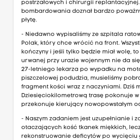
postrzałowych i chirurgii replantacyjnej.
bombardowania doznał bardzo poważny
płytę.
- Niedawno wypisaliśmy ze szpitala rat
Polak, który chce wrócić na front. Wszy
kończyny i jeśli tylko będzie miał wolę,
urwanej przy urazie wojennym nie da się
27-letniego lekarza po wypadku na moto
piszczelowej podudzia, musieliśmy pobr
fragment kości wraz z naczyniami. Dziś
Dziesięciokilometrową trasę pokonuje w 
przekonuje kierujący nowopowstałym od
- Naszym zadaniem jest uzupełnianie i z
otaczających kość tkanek miękkich, lec
rekonstruowanie deficytów po wycięciu 