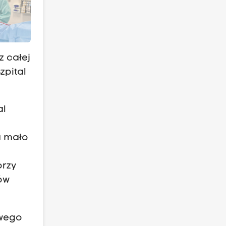
z całej
zpital
al
a mało
orzy
ów
owego