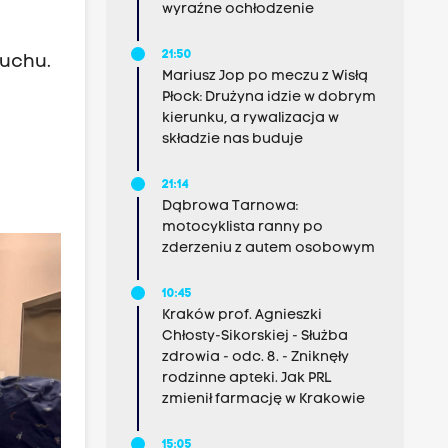
wyraźne ochłodzenie
21:50
Ruchu.
Mariusz Jop po meczu z Wisłą
Płock: Drużyna idzie w dobrym
kierunku, a rywalizacja w
składzie nas buduje
21:14
Dąbrowa Tarnowa:
motocyklista ranny po
zderzeniu z autem osobowym
10:45
Kraków prof. Agnieszki
Chłosty-Sikorskiej - Służba
zdrowia - odc. 8. - Zniknęły
rodzinne apteki. Jak PRL
zmienił farmację w Krakowie
15:05