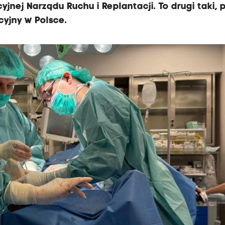
jnej Narządu Ruchu i Replantacji. To drugi taki, 
yjny w Polsce.