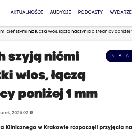
AKTUALNOŚCI
AUDYCJE
PODCASTY
WYDARZE
mi cieńszymi niż ludzki włos, łączą naczynia o średnicy poniżej
h szyją nićmi
A
A
A
ki włos, łączą
cy poniżej 1 mm
orek, 2025.02.18
la Klinicznego w Krakowie rozpoczęli przyjęcia n