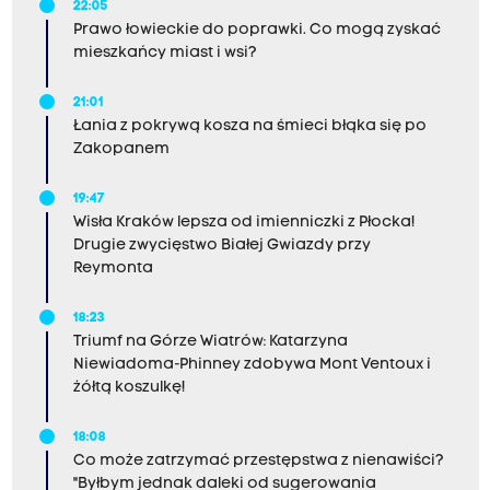
22:05
Prawo łowieckie do poprawki. Co mogą zyskać
mieszkańcy miast i wsi?
21:01
Łania z pokrywą kosza na śmieci błąka się po
Zakopanem
19:47
Wisła Kraków lepsza od imienniczki z Płocka!
Drugie zwycięstwo Białej Gwiazdy przy
Reymonta
18:23
Triumf na Górze Wiatrów: Katarzyna
Niewiadoma-Phinney zdobywa Mont Ventoux i
żółtą koszulkę!
18:08
Co może zatrzymać przestępstwa z nienawiści?
"Byłbym jednak daleki od sugerowania