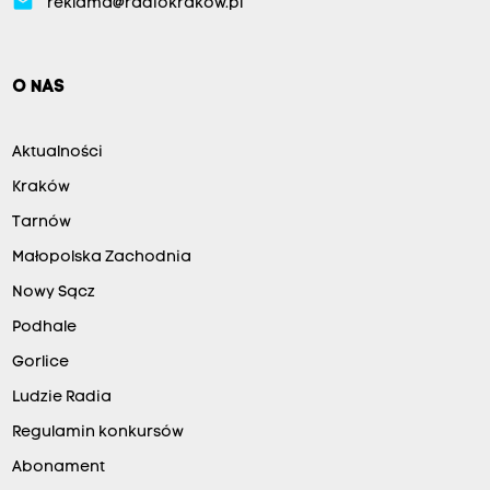
email
reklama@radiokrakow.pl
O NAS
Aktualności
Kraków
Tarnów
Małopolska Zachodnia
Nowy Sącz
Podhale
Gorlice
Ludzie Radia
Regulamin konkursów
Abonament