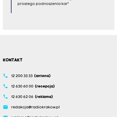
prostego podnoszenia kar"
KONTAKT
phone
12 200 33 33
(antena)
phone
12 630 60 00
(recepcja)
phone
12 630 62 06
(reklama)
email
redakcja@radiokrakow.pl