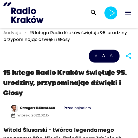
search
menu
Audycje
15 lutego Radio Kraków świętuje 95. urodziny,
przypominając dźwięki i Głosy
share
A
A
A
15 lutego Radio Kraków świętuje 95.
urodziny, przypominając dźwięki i
Głosy
Grzegorz
BERNASIK
Przed hejnałem
date_range
Wtorek, 2022.02.15
Witold Ślusarski - twórca legendarnego