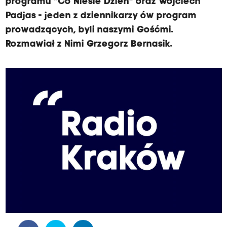
programu "Co Niesie Dzień" oraz Wojciech
Padjas - jeden z dziennikarzy ów program
prowadzących, byli naszymi Gośćmi.
Rozmawiał z Nimi Grzegorz Bernasik.