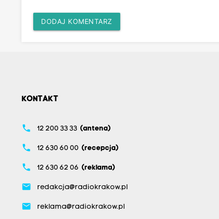
DODAJ KOMENTARZ
KONTAKT
phone
12 200 33 33
(antena)
phone
12 630 60 00
(recepcja)
phone
12 630 62 06
(reklama)
email
redakcja@radiokrakow.pl
email
reklama@radiokrakow.pl