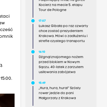
Pasjonujący finisz na górze
Kocierz na mecie 5. etapu
Tour de Pologne
staci
17:07
ław
Łukasz Gibała po raz czwarty
 cześć
chce zostać prezydentem
pomnik
Krakowa. Mówi o zadłużeniu i
strefie czystego transportu
16:10
Dźgnął znajomego nożem
przed blokiem w Nowym
ą.
Sączu. 40-latek z zarzutem
usiłowania zabójstwa
15:00.
15:49
„Hura, hura, hura!” Szósty
rower jedzie do pani
Małgorzaty z Krakowa