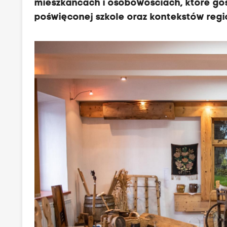
mieszkańcach i osobowościach, które gośc
poświęconej szkole oraz kontekstów regi