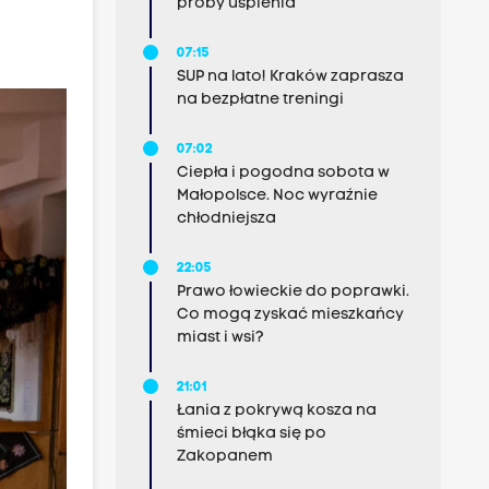
próby uśpienia
07:15
SUP na lato! Kraków zaprasza
na bezpłatne treningi
07:02
Ciepła i pogodna sobota w
Małopolsce. Noc wyraźnie
chłodniejsza
22:05
Prawo łowieckie do poprawki.
Co mogą zyskać mieszkańcy
miast i wsi?
21:01
Łania z pokrywą kosza na
śmieci błąka się po
Zakopanem