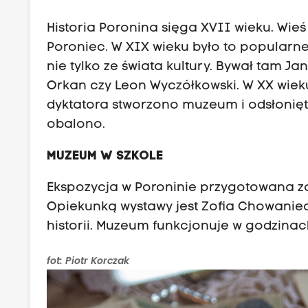
Historia Poronina sięga XVII wieku. Wi
Poroniec. W XIX wieku było to popularne
nie tylko ze świata kultury. Bywał tam Ja
Orkan czy Leon Wyczółkowski. W XX wieku
dyktatora stworzono muzeum i odsłonię
obalono.
MUZEUM W SZKOLE
Ekspozycja w Poroninie przygotowana zos
Opiekunką wystawy jest Zofia Chowanie
historii. Muzeum funkcjonuje w godzinach
fot: Piotr Korczak