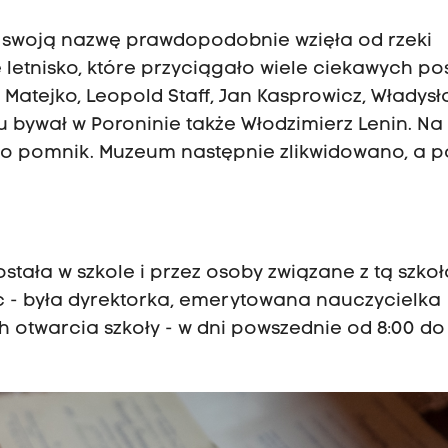
eś swoją nazwę prawdopodobnie wzięła od rzeki
 letnisko, które przyciągało wiele ciekawych po
n Matejko, Leopold Staff, Jan Kasprowicz, Władys
 bywał w Poroninie także Włodzimierz Lenin. Na
to pomnik. Muzeum następnie zlikwidowano, a 
tała w szkole i przez osoby związane z tą szkoł
c - była dyrektorka, emerytowana nauczycielka
 otwarcia szkoły - w dni powszednie od 8:00 do 