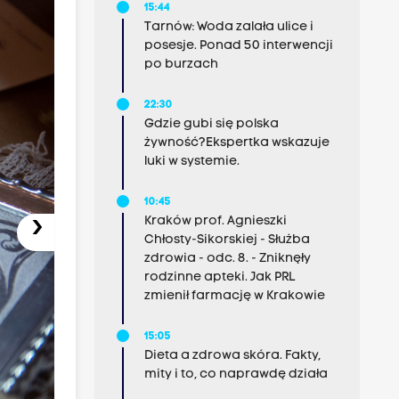
15:44
Tarnów: Woda zalała ulice i
posesje. Ponad 50 interwencji
po burzach
22:30
Gdzie gubi się polska
żywność?Ekspertka wskazuje
luki w systemie.
10:45
›
Kraków prof. Agnieszki
Chłosty-Sikorskiej - Służba
zdrowia - odc. 8. - Zniknęły
rodzinne apteki. Jak PRL
zmienił farmację w Krakowie
15:05
Dieta a zdrowa skóra. Fakty,
mity i to, co naprawdę działa