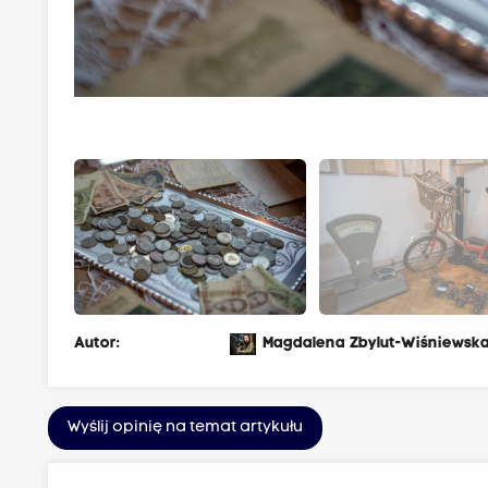
Autor:
Magdalena Zbylut-Wiśniewsk
Wyślij opinię na temat artykułu