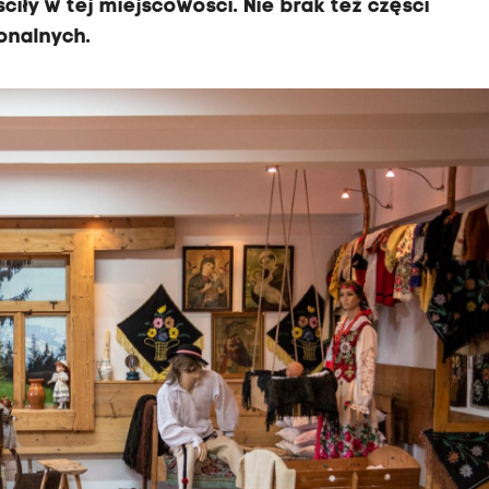
iły w tej miejscowości. Nie brak też części
onalnych.