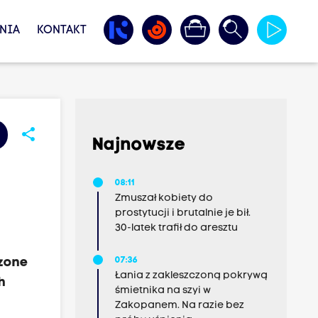
NIA
KONTAKT
share
Najnowsze
08:11
Zmuszał kobiety do
prostytucji i brutalnie je bił.
30-latek trafił do aresztu
rzone
07:36
Łania z zakleszczoną pokrywą
h
śmietnika na szyi w
Zakopanem. Na razie bez