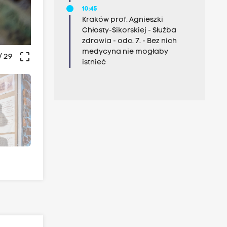
10:45
Kraków prof. Agnieszki
Chłosty-Sikorskiej - Służba
zdrowia - odc. 7. - Bez nich
medycyna nie mogłaby
crop_free
/ 29
istnieć