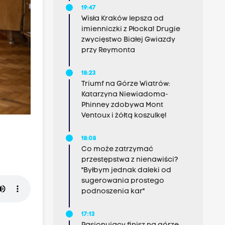
19:47
Wisła Kraków lepsza od
imienniczki z Płocka! Drugie
zwycięstwo Białej Gwiazdy
przy Reymonta
18:23
Triumf na Górze Wiatrów:
Katarzyna Niewiadoma-
Phinney zdobywa Mont
Ventoux i żółtą koszulkę!
18:08
Co może zatrzymać
przestępstwa z nienawiści?
"Byłbym jednak daleki od
sugerowania prostego
podnoszenia kar"
17:13