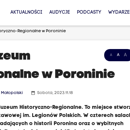
AKTUALNOŚCI
AUDYCJE
PODCASTY
WYDARZE
toryczno-Regionalne w Poroninie
uzeum
A
A
A
onalne w Poroninie
date_range
 Małopolski
Sobota, 2023.11.18
 Muzeum Historyczno-Regionalne. To miejsce stwo
awowej im. Legionów Polskich. W czterech salac
ających o historii Poronina oraz o wybitnych