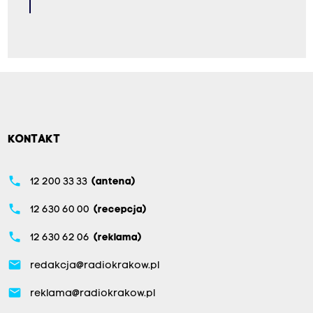
KONTAKT
phone
12 200 33 33
(antena)
phone
12 630 60 00
(recepcja)
phone
12 630 62 06
(reklama)
email
redakcja@radiokrakow.pl
email
reklama@radiokrakow.pl