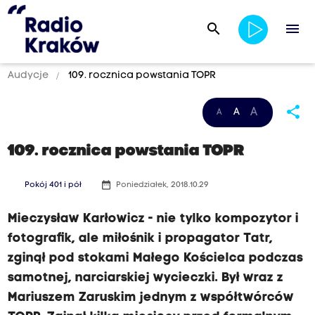
search
menu
Audycje
109. rocznica powstania TOPR
share
A
A
A
109. rocznica powstania TOPR
date_range
Pokój 401 i pół
Poniedziałek, 2018.10.29
Mieczysław Karłowicz - nie tylko kompozytor i
fotografik, ale miłośnik i propagator Tatr,
zginął pod stokami Małego Kościelca podczas
samotnej, narciarskiej wycieczki. Był wraz z
Mariuszem Zaruskim jednym z współtwórców