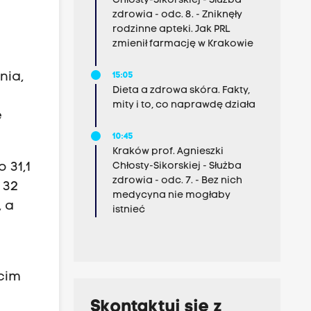
Chłosty-Sikorskiej - Służba
zdrowia - odc. 8. - Zniknęły
rodzinne apteki. Jak PRL
zmienił farmację w Krakowie
nia,
15:05
Dieta a zdrowa skóra. Fakty,
mity i to, co naprawdę działa
e
10:45
Kraków prof. Agnieszki
 31,1
Chłosty-Sikorskiej - Służba
zdrowia - odc. 7. - Bez nich
 32
medycyna nie mogłaby
, a
istnieć
ecim
Skontaktuj się z