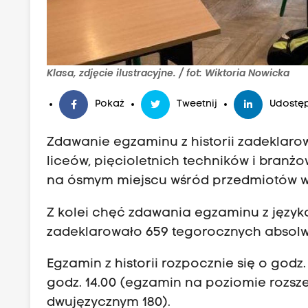
Klasa, zdjęcie ilustracyjne. / fot: Wiktoria Nowicka
Pokaż
Tweetnij
Udostęp
Zdawanie egzaminu z historii zadeklaro
liceów, pięcioletnich techników i branżowy
na ósmym miejscu wśród przedmiotów w
Z kolei chęć zdawania egzaminu z języ
zadeklarowało 659 tegorocznych absolw
Egzamin z historii rozpocznie się o godz
godz. 14.00 (egzamin na poziomie rozsz
dwujęzycznym 180).