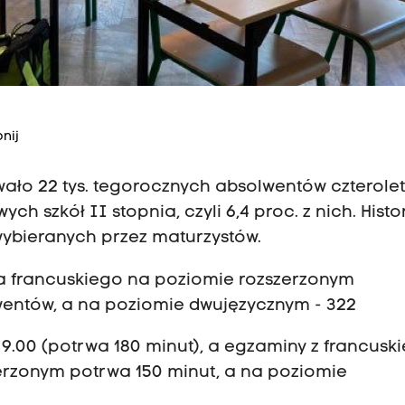
nij
wało 22 tys. tegorocznych absolwentów czterole
ch szkół II stopnia, czyli 6,4 proc. z nich. Histor
ybieranych przez maturzystów.
ka francuskiego na poziomie rozszerzonym
entów, a na poziomie dwujęzycznym - 322
. 9.00 (potrwa 180 minut), a egzaminy z francusk
erzonym potrwa 150 minut, a na poziomie