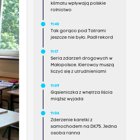
klimatu wpływają polskie
rolnictwo
11:40
Tak gorąco pod Tatrami
jeszcze nie było. Padł rekord
11:17
Seria zdarzeń drogowych w
Małopolsce. Kierowcy muszą
liczyć się z utrudnieniami
11:09
Gąsieniczka z wnętrza liścia
miąższ wyjada
11:06
Zderzenie karetki z
samochodem na DK75. Jedna
osoba ranna