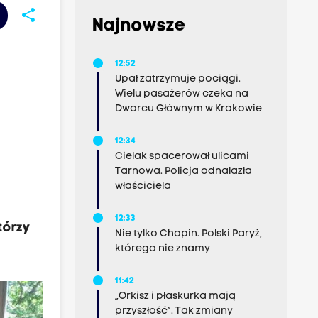
share
Najnowsze
12:52
Upał zatrzymuje pociągi.
Wielu pasażerów czeka na
Dworcu Głównym w Krakowie
12:34
Cielak spacerował ulicami
Tarnowa. Policja odnalazła
właściciela
12:33
tórzy
Nie tylko Chopin. Polski Paryż,
którego nie znamy
11:42
„Orkisz i płaskurka mają
przyszłość”. Tak zmiany