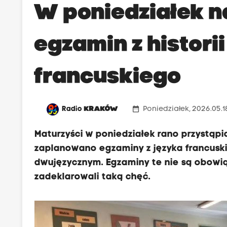
W poniedziałek n
egzamin z historii
francuskiego
date_range
Radio
KRAKÓW
Poniedziałek, 2026.05.1
Maturzyści w poniedziałek rano przystąpi
zaplanowano egzaminy z języka francusk
dwujęzycznym. Egzaminy te nie są obowiąz
zadeklarowali taką chęć.