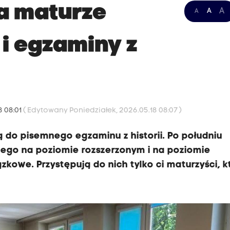
a maturze
A
A
A
 i egzaminy z
8 08:01
( Edytowany Poniedziałek, 2026.05.18 08:07 )
ą do pisemnego egzaminu z historii. Po południu
iego na poziomie rozszerzonym i na poziomie
kowe. Przystępują do nich tylko ci maturzyści, k