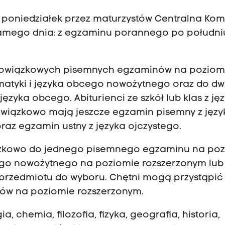
poniedziałek przez maturzystów Centralna Kom
mego dnia: z egzaminu porannego po południu
 obowiązkowych pisemnych egzaminów na poziom
matyki i języka obcego nowożytnego oraz do d
języka obcego. Abiturienci ze szkół lub klas z ję
wiązkowo mają jeszcze egzamin pisemny z języ
az egzamin ustny z języka ojczystego.
iązkowo do jednego pisemnego egzaminu na po
ego nowożytnego na poziomie rozszerzonym lub
. przedmiotu do wyboru. Chętni mogą przystąpić
ów na poziomie rozszerzonym.
 chemia, filozofia, fizyka, geografia, historia,