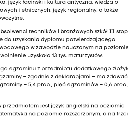
ka, język łaciński i kultura antyczna, wiedza o
owych i etnicznych, język regionalny, a także
owożytne.
solwenci techników i branżowych szkół II stop
ędne do uzyskania dyplomu potwierdzającego
zawodowego w zawodzie nauczanym na poziomi
wolnienie uzyskało 13 tys. maturzystów.
ego egzaminu z przedmiotu dodatkowego złożyło
gzaminy – zgodnie z deklaracjami – ma zdawać
 egzaminy – 5,4 proc., pięć egzaminów – 0,6 proc.
 przedmiotem jest język angielski na poziomie
atematyka na poziomie rozszerzonym, a na trz