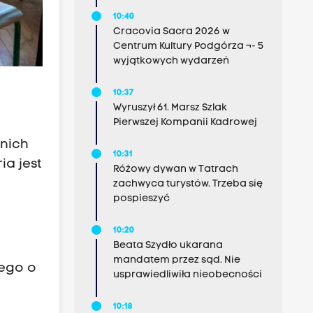
10:40
Cracovia Sacra 2026 w
Centrum Kultury Podgórza ¬- 5
wyjątkowych wydarzeń
10:37
Wyruszył 61. Marsz Szlak
Pierwszej Kompanii Kadrowej
tnich
10:31
ia jest
Różowy dywan w Tatrach
zachwyca turystów. Trzeba się
pospieszyć
10:20
Beata Szydło ukarana
mandatem przez sąd. Nie
iego o
usprawiedliwiła nieobecności
10:18