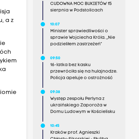
CUDOWNA MOC BUKIETÓW 15
sierpnia w Podstolicach
isja
, a z
10:07
Minister sprawiedliwości o
sprawie Wojciecha Króla. „Nie
ie
podzieliłem zastrzeżeń”
wóch
09:50
zykiem
16-latka bez kasku
ka
przewróciła się na hulajnodze.
Policja apeluje o ostrożność
ziomie
09:38
Występ zespołu Perlyna z
ukraińskiego Zaporoża w
Domu Ludowym w Kościelisku
10:45
Kraków prof. Agnieszki