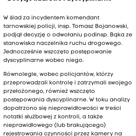
n
o
W ślad za incydentem komendant
w
tarnowskiej policji, insp. Tomasz Bojanowski,
e
podjął decyzję o odwołaniu podinsp. Bąka ze
j
stanowiska naczelnika ruchu drogowego.
j
Jednocześnie wszczęto postępowanie
e
dyscyplinarne wobec niego.
d
n
Równolegle, wobec policjantów, którzy
o
przeprowadzali kontrolę i zatrzymali swojego
s
przełożonego, również wszczęto
t
postępowania dyscyplinarne. W toku analizy
k
dopatrzono się nieprawidłowości w treści
i
notatki służbowej z kontroli, a także
–
nieprawidłowego (lub brakującego)
p
rejestrowania czynności przez kamery na