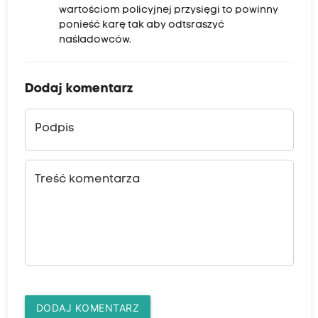
i
wartościom policyjnej przysięgi to powinny
k
ponieść karę tak aby odtsraszyć
naśladowców.
n
ą
ć
Dodaj komentarz
k
o
Podpis
n
f
Treść komentarza
l
i
k
t
u
i
n
DODAJ KOMENTARZ