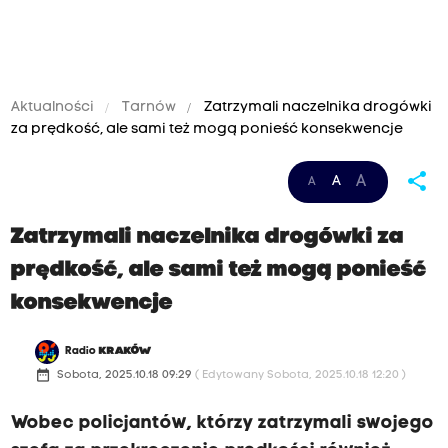
Aktualności
Tarnów
Zatrzymali naczelnika drogówki
za prędkość, ale sami też mogą ponieść konsekwencje
C
share
A
A
A
o
w
Zatrzymali naczelnika drogówki za
a
prędkość, ale sami też mogą ponieść
r
konsekwencje
t
e
Radio
KRAKÓW
p
date_range
Sobota, 2025.10.18 09:29
( Edytowany Sobota, 2025.10.18 12:20 )
o
Wobec policjantów, którzy zatrzymali swojego
d