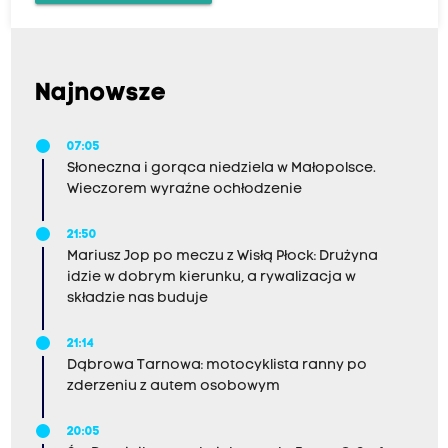
t
e
r
e
Najnowsze
s
ó
07:05
Słoneczna i gorąca niedziela w Małopolsce.
w
Wieczorem wyraźne ochłodzenie
i
z
21:50
a
Mariusz Jop po meczu z Wisłą Płock: Drużyna
idzie w dobrym kierunku, a rywalizacja w
p
składzie nas buduje
e
w
21:14
Dąbrowa Tarnowa: motocyklista ranny po
n
zderzeniu z autem osobowym
i
ć
20:05