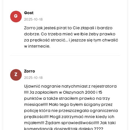
o
n
Gost
G
a
2025-10-18
r
Zorro jak jesteś pirat to Cie złapali i bardzo
i
dobrze. Co trzeba mieć we łbie żeby prawko
za prędkość stracić... i jeszcze się tym chwalić
u
w internecie.
s
z
e
Zorro
K
Z
2025-10-18
o
Ujawnić nagranie natychmiast z rejestratora
m
!!!! Ja zapłaciłem w Olszynach 2000 i 15
e
punktów a także straciłem prawko na trzy
miesiące!!!! Mało tego byłem ścigany przez
n
policję która nie przeszczegala ograniczenia
d
prędkości!!! Mogli zatrzymać mnie kiedy ich
y
mijałem!!! Żądam sprawiedliwości!!!! Jak taki
komendancik doszedł tak daleko ????