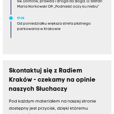
o
Św. Dominik, prawda i droga do Boga. O. Stefan
Maria Norkowski OP: „Podnieść oczy ku niebu”
b
i
19:38
e
Od poniedziałku większa strefa płatnego
parkowania w Krakowie
k
t
y
w
i
z
Skontaktuj się z Radiem
m
Kraków - czekamy na opinie
.
naszych Słuchaczy
Pod każdym materiałem na naszej stronie
dostępny jest przycisk, dzięki któremu