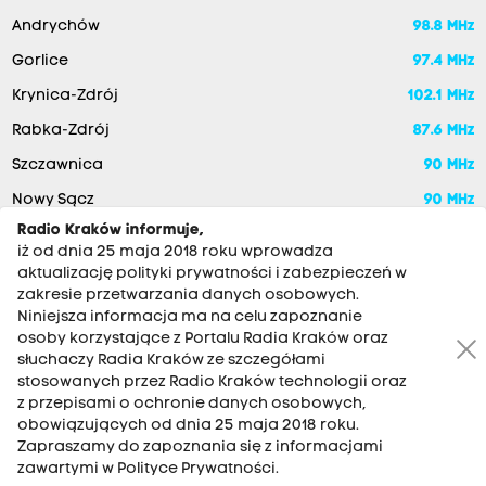
Andrychów
98.8 MHz
Gorlice
97.4 MHz
Krynica-Zdrój
102.1 MHz
Rabka-Zdrój
87.6 MHz
Szczawnica
90 MHz
Nowy Sącz
90 MHz
Radio Kraków informuje,
iż od dnia 25 maja 2018 roku wprowadza
aktualizację polityki prywatności i zabezpieczeń w
zakresie przetwarzania danych osobowych.
Niniejsza informacja ma na celu zapoznanie
osoby korzystające z Portalu Radia Kraków oraz
słuchaczy Radia Kraków ze szczegółami
stosowanych przez Radio Kraków technologii oraz
RADIO KRAKÓW SA. Aleja Juliusza Słowackiego 22, 30-007
z przepisami o ochronie danych osobowych,
Kraków
obowiązujących od dnia 25 maja 2018 roku.
Antena: 12 200 33 33
Zapraszamy do zapoznania się z informacjami
zawartymi w Polityce Prywatności.