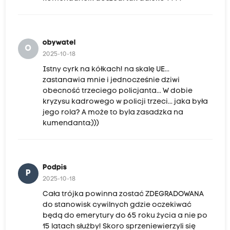
w
N
o
obywatel
w
O
2025-10-18
y
Istny cyrk na kółkach! na skalę UE...
m
zastanawia mnie i jednocześnie dziwi
S
obecność trzeciego policjanta... W dobie
kryzysu kadrowego w policji trzeci... jaka była
ą
jego rola? A może to byla zasadzka na
c
kumendanta:)))
z
u
,
Podpis
P
b
2025-10-18
y
Cała trójka powinna zostać ZDEGRADOWANA
u
do stanowisk cywilnych gdzie oczekiwać
będą do emerytury do 65 roku życia a nie po
n
15 latach służby! Skoro sprzeniewierzyli się