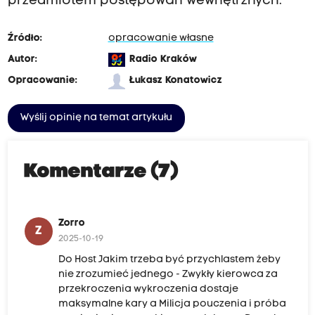
przedmiotem postępowań wewnętrznych.
a
n
Źródło:
opracowanie własne
e
Autor:
Radio Kraków
z
Opracowanie:
Łukasz Konatowicz
n
a
Wyślij opinię na temat artykułu
d
i
n
Komentarze (7)
s
p
.
Zorro
Z
B
2025-10-19
ą
Do Host Jakim trzeba być przychlastem żeby
nie zrozumieć jednego - Zwykły kierowca za
k
przekroczenia wykroczenia dostaje
i
maksymalne kary a Milicja pouczenia i próba