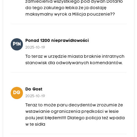
e
zamiecienia wszystkiego pod dywan Dotarło
do tego zakutego łebka że ja dostaję
m
maksymalny wyrok a Milicja pouczenie??
p
r
z
Ponad 1200 nieprawidłowości
e
P1N
2025-10-19
j
To teraz w urzędzie miasta braknie intratnych
ę
stanowisk dla odwoływanych komendantów.
l
i
f
Do Gost
DG
u
2025-10-19
n
Teraz to może paru decydentów zrozumie że
wstawianie ograniczenia prędkości w lesie
k
polu jest błędem!!!! Dlatego policja też wpada
c
w te sidła
j