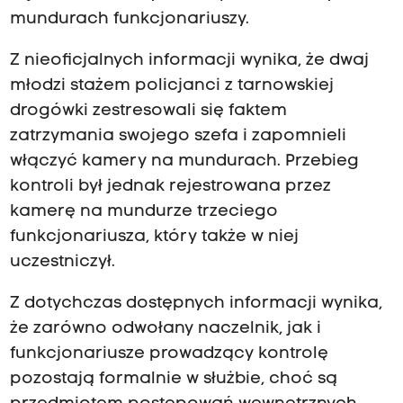
o
mundurach funkcjonariuszy.
s
t
Z nieoficjalnych informacji wynika, że dwaj
ę
młodzi stażem policjanci z tarnowskiej
p
drogówki zestresowali się faktem
o
zatrzymania swojego szefa i zapomnieli
w
włączyć kamery na mundurach. Przebieg
a
kontroli był jednak rejestrowana przez
n
kamerę na mundurze trzeciego
i
funkcjonariusza, który także w niej
e
uczestniczył.
z
Z dotychczas dostępnych informacji wynika,
w
że zarówno odwołany naczelnik, jak i
i
funkcjonariusze prowadzący kontrolę
ą
pozostają formalnie w służbie, choć są
z