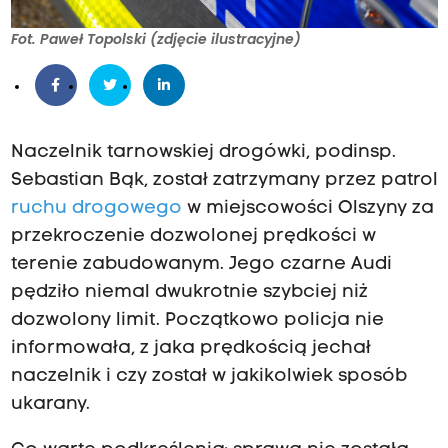
n
i
Fot. Paweł Topolski (zdjęcie ilustracyjne)
e
z
o
s
Naczelnik tarnowskiej drogówki, podinsp.
t
Sebastian Bąk, został zatrzymany przez patrol
a
ruchu drogowego
w miejscowości Olszyny za
ł
przekroczenie dozwolonej prędkości w
a
terenie zabudowanym. Jego czarne Audi
z
pędziło niemal dwukrotnie szybciej niż
a
dozwolony limit.
Początkowo policja nie
ł
informowała, z jaka prędkością jechał
a
naczelnik i czy został w jakikolwiek sposób
t
ukarany.
w