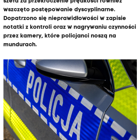
szefa za przekroczenie prędkości również
k
wszczęto postępowanie dyscyplinarne.
r
Dopatrzono się nieprawidłowości w zapisie
e
notatki z kontroli oraz w nagrywaniu czynności
ś
przez kamery, które policjanci noszą na
l
mundurach.
e
n
i
a
:
s
p
r
a
w
a