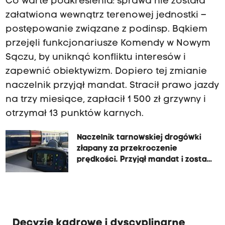
Co warte podkreślenia: sprawa nie została
i
załatwiona wewnątrz terenowej jednostki –
o
postępowanie związane z podinsp. Bąkiem
n
przejęli funkcjonariusze Komendy w Nowym
a
Sączu, by uniknąć konfliktu interesów i
w
zapewnić obiektywizm. Dopiero tej zmianie
e
naczelnik przyjął mandat. Stracił prawo jazdy
w
na trzy miesiące, zapłacił 1 500 zł grzywny i
n
otrzymał 13 punktów karnych.
ą
t
Naczelnik tarnowskiej drogówki
r
złapany za przekroczenie
z
prędkości. Przyjął mandat i został
odwołany
t
e
r
e
Decyzje kadrowe i dyscyplinarne