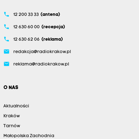
phone
12 200 33 33
(antena)
phone
12 630 60 00
(recepcja)
phone
12 630 62 06
(reklama)
email
redakcja@radiokrakow.pl
email
reklama@radiokrakow.pl
O NAS
Aktualności
Kraków
Tarnów
Małopolska Zachodnia