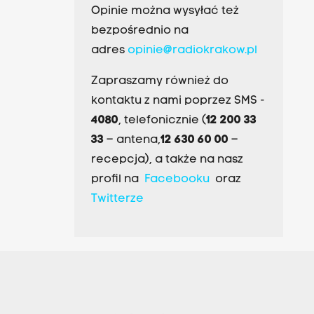
Opinie można wysyłać też
bezpośrednio na
adres
opinie@radiokrakow.pl
Zapraszamy również do
kontaktu z nami poprzez SMS -
4080
, telefonicznie (
12 200 33
33
– antena,
12 630 60 00
–
recepcja), a także na nasz
profil na
Facebooku
oraz
Twitterze