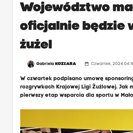
Województwo mał
oficjalnie będzie
żużel
date_range
Gabriela
KOZIARA
Czwartek, 2024.04.1
W czwartek podpisano umowę sponsoringo
rozgrywkach Krajowej Ligi Żużlowej. Jak
pierwszy etap wsparcia dla sportu w Mał