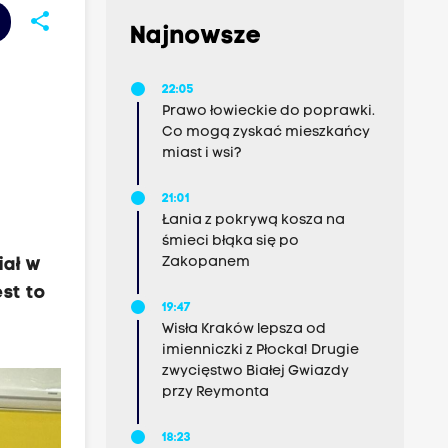
share
Najnowsze
22:05
Prawo łowieckie do poprawki.
Co mogą zyskać mieszkańcy
miast i wsi?
21:01
Łania z pokrywą kosza na
śmieci błąka się po
Zakopanem
iał w
st to
19:47
Wisła Kraków lepsza od
imienniczki z Płocka! Drugie
zwycięstwo Białej Gwiazdy
przy Reymonta
18:23