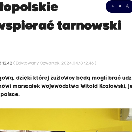
opolskie
A
A
A
 wspierać tarnowski
8 12:42
( Edytowany Czwartek, 2024.04.18 12:46 )
wą, dzięki której żużlowcy będą mogli brać udz
 mówi marszałek województwa Witold Kozłowski, je
opolsce.