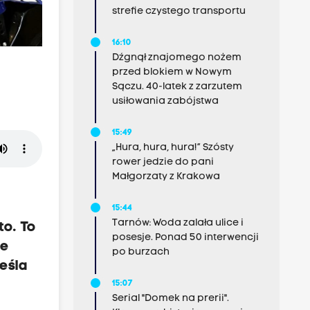
strefie czystego transportu
16:10
Dźgnął znajomego nożem
przed blokiem w Nowym
Sączu. 40-latek z zarzutem
usiłowania zabójstwa
15:49
„Hura, hura, hura!” Szósty
rower jedzie do pani
Małgorzaty z Krakowa
15:44
Tarnów: Woda zalała ulice i
to. To
posesje. Ponad 50 interwencji
że
po burzach
eśla
15:07
Serial "Domek na prerii".