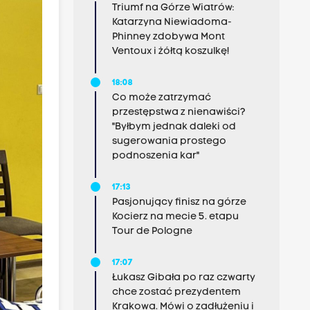
Triumf na Górze Wiatrów:
Katarzyna Niewiadoma-
Phinney zdobywa Mont
Ventoux i żółtą koszulkę!
18:08
Co może zatrzymać
przestępstwa z nienawiści?
"Byłbym jednak daleki od
sugerowania prostego
podnoszenia kar"
17:13
Pasjonujący finisz na górze
Kocierz na mecie 5. etapu
Tour de Pologne
17:07
Łukasz Gibała po raz czwarty
chce zostać prezydentem
Krakowa. Mówi o zadłużeniu i