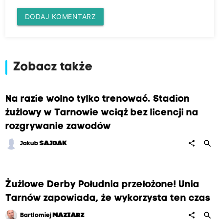
DODAJ KOMENTARZ
Zobacz także
Na razie wolno tylko trenować. Stadion
żużlowy w Tarnowie wciąż bez licencji na
rozgrywanie zawodów
search
share
Jakub
SAJDAK
Żużlowe Derby Południa przełożone! Unia
Tarnów zapowiada, że wykorzysta ten czas
search
share
Bartłomiej
MAZIARZ