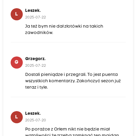
Leszek.
L
2025-07-22
Ja też bym nie dał złotówki na takich
zawodników.
Grzegorz.
G
2025-07-22
Dostali pieniądze i przegrali. To jest puenta
wszystkich komentarzy. Zakończyć sezon już
teraz i tyle.
Leszek.
L
2025-07-20
Po porażce z Orłem nikt nie będzie miał
wątpliwości że trzeba zamknąć ten majdan.