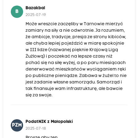
Bazakbal
B
2025-07-19
Może wreszcie zaczęliby w Tarnowie mierzyć
zamiary na siły a nie odwrotnie. Ja rozumiem,
że ambicje, tradycje, presja ze strony kibiców,
ale chyba lepiej pojeździć w miarę spokojnie
w III lidze (nazwanej pięknie Krajową Ligą
Żużlową) i poczekać na lepsze czasy niż
pchać się na siłę wyżej, a po paru miesiącach
denerwować mieszkańców wyciąganiem ręki
po publiczne pieniądze. Zabawa w żużel to nie
jest zadanie własne samorządu. Samorząd i
tak finansuje wam infrastrukturę, ale bawcie
się za swoje.
PodatNIK z Małopolski
PZM
2025-07-18
Proszę aby ten