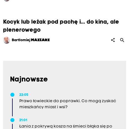
Kocyk lub leżak pod pachę i... do kina, ale
plenerowego
search
share
Bartłomiej
MAZIARZ
Najnowsze
22:05
Prawo łowieckie do poprawki. Co mogą zyskać
mieszkańcy miast i wsi?
21:01
Łania z pokrywą kosza na śmieci błąka się po