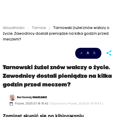
Aktualności
Tarnów
Tarnowski żużel znów walczy o
życie. Zawodnicy dostali pieniądze na kilka godzin przed
meczem?
share
A
A
A
Tarnowski żużel znów walczy o życie.
Zawodnicy dostali pieniądze na kilka
godzin przed meczem?
Bartłomiej
MAZIARZ
date_range
Piątek, 2025.07.18 15:42
( Edytowany Piątek, 2025.07.18 15:53 )
Zamiast skupić się na kibicowaniu