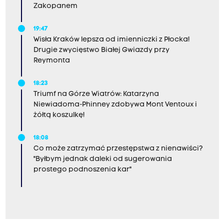
Zakopanem
19:47
Wisła Kraków lepsza od imienniczki z Płocka!
Drugie zwycięstwo Białej Gwiazdy przy
Reymonta
18:23
Triumf na Górze Wiatrów: Katarzyna
Niewiadoma-Phinney zdobywa Mont Ventoux i
żółtą koszulkę!
18:08
Co może zatrzymać przestępstwa z nienawiści?
"Byłbym jednak daleki od sugerowania
prostego podnoszenia kar"