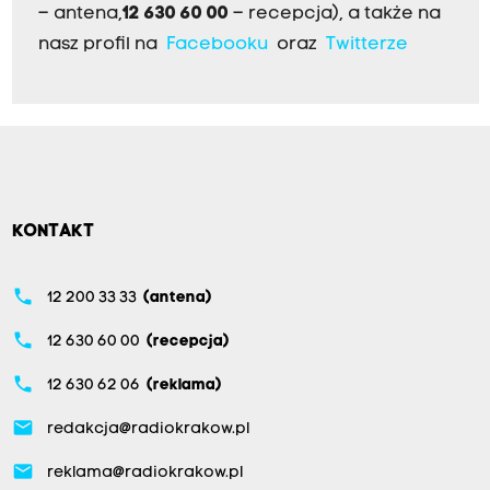
– antena,
12 630 60 00
– recepcja), a także na
nasz profil na
Facebooku
oraz
Twitterze
KONTAKT
phone
12 200 33 33
(antena)
phone
12 630 60 00
(recepcja)
phone
12 630 62 06
(reklama)
email
redakcja@radiokrakow.pl
email
reklama@radiokrakow.pl