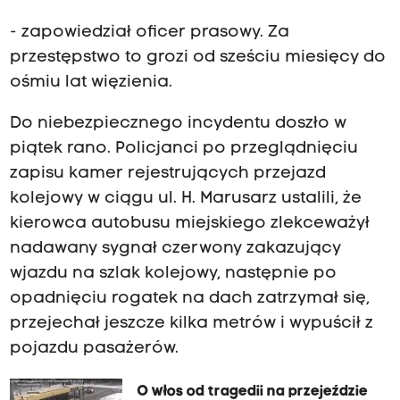
- zapowiedział oficer prasowy. Za
przestępstwo to grozi od sześciu miesięcy do
ośmiu lat więzienia.
Do niebezpiecznego incydentu doszło w
piątek rano. Policjanci po przeglądnięciu
zapisu kamer rejestrujących przejazd
kolejowy w ciągu ul. H. Marusarz ustalili, że
kierowca autobusu miejskiego zlekceważył
nadawany sygnał czerwony zakazujący
wjazdu na szlak kolejowy, następnie po
opadnięciu rogatek na dach zatrzymał się,
przejechał jeszcze kilka metrów i wypuścił z
pojazdu pasażerów.
O włos od tragedii na przejeździe