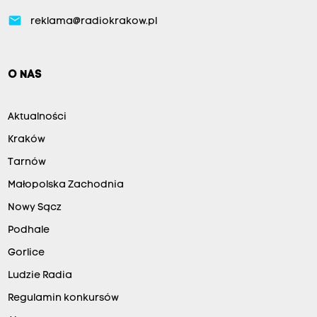
email
reklama@radiokrakow.pl
O NAS
Aktualności
Kraków
Tarnów
Małopolska Zachodnia
Nowy Sącz
Podhale
Gorlice
Ludzie Radia
Regulamin konkursów