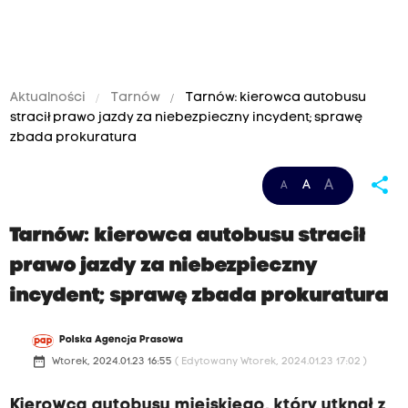
Aktualności
Tarnów
Tarnów: kierowca autobusu
stracił prawo jazdy za niebezpieczny incydent; sprawę
zbada prokuratura
share
A
A
A
Tarnów: kierowca autobusu stracił
prawo jazdy za niebezpieczny
incydent; sprawę zbada prokuratura
Polska Agencja Prasowa
date_range
Wtorek, 2024.01.23 16:55
( Edytowany Wtorek, 2024.01.23 17:02 )
Kierowca autobusu miejskiego, który utknął z