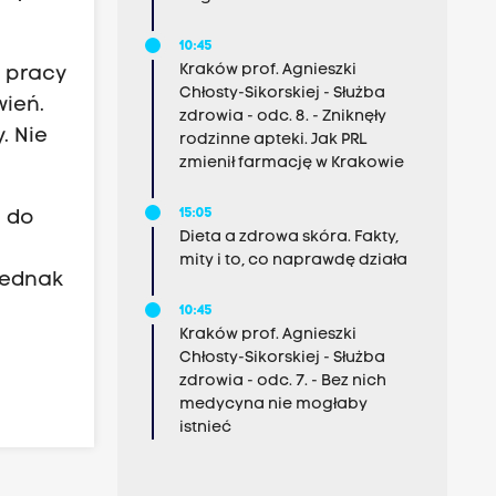
10:45
Kraków prof. Agnieszki
w pracy
Chłosty-Sikorskiej - Służba
wień.
zdrowia - odc. 8. - Zniknęły
. Nie
rodzinne apteki. Jak PRL
zmienił farmację w Krakowie
15:05
i do
Dieta a zdrowa skóra. Fakty,
mity i to, co naprawdę działa
jednak
10:45
Kraków prof. Agnieszki
Chłosty-Sikorskiej - Służba
zdrowia - odc. 7. - Bez nich
medycyna nie mogłaby
istnieć