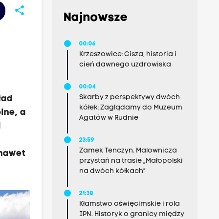
share
Najnowsze
00:06
Krzeszowice: Cisza, historia i
cień dawnego uzdrowiska
00:04
Skarby z perspektywy dwóch
ład
kółek: Zaglądamy do Muzeum
lne, a
Agatów w Rudnie
l
23:59
Zamek Tenczyn. Malownicza
 nawet
przystań na trasie „Małopolski
na dwóch kółkach”
21:38
Kłamstwo oświęcimskie i rola
IPN. Historyk o granicy między