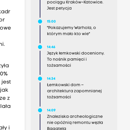
pociągu Kraków–Katowice.
Jest petycja
kadr
or
15:00
dowe
"Pokazujemy Warhola, o
którym mało kto wie"
i.
14:46
Język łemkowski doceniony.
To nośnik pamięci i
zyła
tożsamości
90%
14:34
jest
Łemkowski dom –
jak
architektura zapomnianej
tożsamości
ze z
lała
14:09
Znaleziska archeologiczne
nie opóźnią remontu węzła
ły i
Bagatela