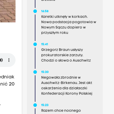
16:58
Karetki utknęły w korkach.
Nowa podstacja pogotowia w
Nowym Sączu dopiero w
przyszłym roku
15:41
Grzegorz Braun usłyszy
prokuratorskie zarzuty.
Chodzi o słowa o Auschwitz
15:30
edniak
Negowała zbrodnie w
Auschwitz-Birkenau. Jest akt
nić 20
oskarżenia dla działaczki
Konfederacji Korony Polskiej
y
15:23
Razem chce nocnego