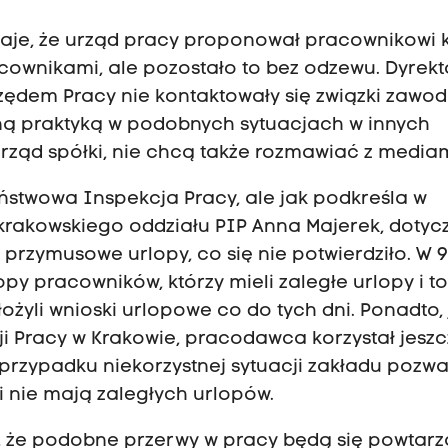
aje, że urząd pracy proponował pracownikowi 
ownikami, ale pozostało to bez odzewu. Dyrekt
zędem Pracy nie kontaktowały się związki zawo
ną praktyką w podobnych sytuacjach w innych
rząd spółki, nie chcą także rozmawiać z mediam
ństwowa Inspekcja Pracy, ale jak podkreśla w
rakowskiego oddziału PIP Anna Majerek, dotyc
 przymusowe urlopy, co się nie potwierdziło. W 
 pracowników, którzy mieli zaległe urlopy i to 
ożyli wnioski urlopowe co do tych dni. Ponadto, 
i Pracy w Krakowie, pracodawca korzystał jeszc
 przypadku niekorzystnej sytuacji zakładu pozwa
 nie mają zaległych urlopów.
 że podobne przerwy w pracy będą się powtarza