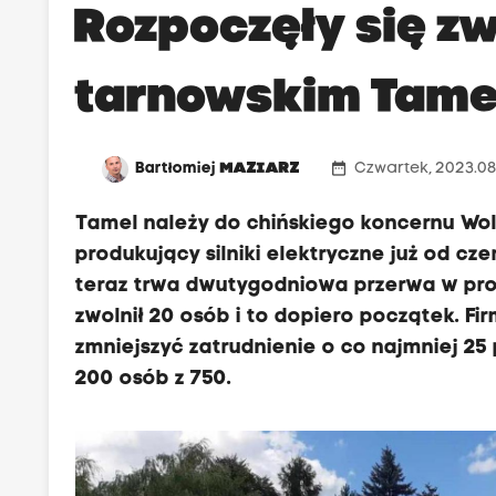
Rozpoczęły się zw
tarnowskim Tame
date_range
Bartłomiej
MAZIARZ
Czwartek, 2023.08
Tamel należy do chińskiego koncernu Wol
produkujący silniki elektryczne już od c
teraz trwa dwutygodniowa przerwa w prod
zwolnił 20 osób i to dopiero początek. F
zmniejszyć zatrudnienie o co najmniej 25
200 osób z 750.