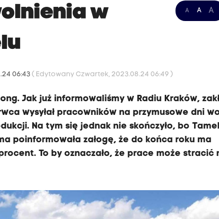
olnienia w
A
A
A
lu
.24 06:43
( Edytowany Czwartek, 2023.08.24 06:49 )
ong. Jak już informowaliśmy w Radiu Kraków, zak
zerwca wysyłał pracowników na przymusowe dni wo
ukcji. Na tym się jednak nie skończyło, bo Tame
irma poinformowała załogę, że do końca roku ma
 procent. To by oznaczało, że prace może stracić