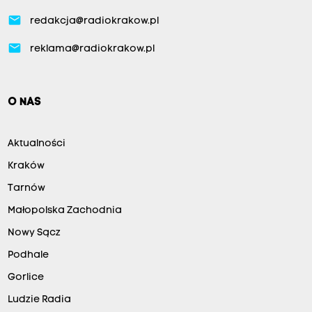
email
redakcja@radiokrakow.pl
email
reklama@radiokrakow.pl
O NAS
Aktualności
Kraków
Tarnów
Małopolska Zachodnia
Nowy Sącz
Podhale
Gorlice
Ludzie Radia