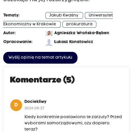
Tematy:
Jakub Kwaśny
Uniwersytet
Ekonomiczny w Krakowie
prokuratura
Autor:
Agnieszka Wrońska-Bęben
Opracowanie:
Łukasz Konatowicz
Wyślij opinię na temat artykułu
Komentarze (5)
Dociekliwy
D
2024-08-27
Kiedy konkretnie postawiono te zarzuty? Przed
wyborami samorządowymi, czy dopiero
teraz?