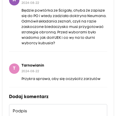
M
2024-08-22
Będzie powtórka ze Ścigały, chyba że zapisze
się do PO i wtedy zadziała doktryna Neumana.
Odmówił składania zeznań, czyli na razie
zaskoczone biedaczysko musi przygotować
strategię obronną. Przed wyborami było
wiadomo jak doił UEK i co wy na to durni
wyborcy kubusia?
Tarnowianin
T
2024-08-22
Przykra sprawa, oby się oczyścił z zarzutów
Dodaj komentarz
Podpis