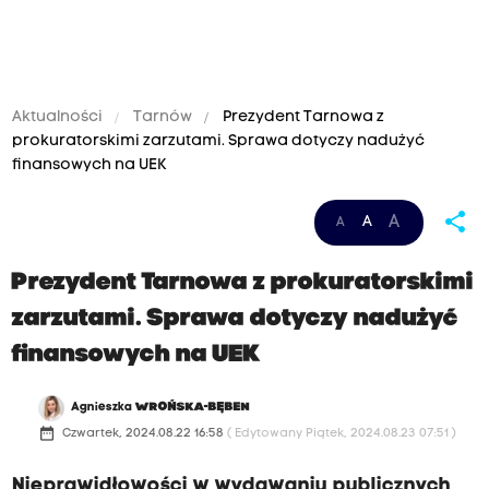
Aktualności
Tarnów
Prezydent Tarnowa z
prokuratorskimi zarzutami. Sprawa dotyczy nadużyć
finansowych na UEK
share
A
A
A
Prezydent Tarnowa z prokuratorskimi
zarzutami. Sprawa dotyczy nadużyć
finansowych na UEK
Agnieszka
WROŃSKA-BĘBEN
date_range
Czwartek, 2024.08.22 16:58
( Edytowany Piątek, 2024.08.23 07:51 )
Nieprawidłowości w wydawaniu publicznych