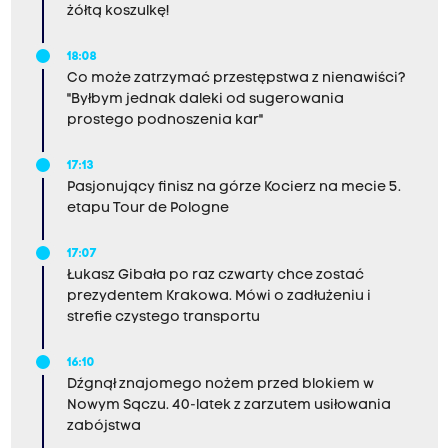
żółtą koszulkę!
18:08
Co może zatrzymać przestępstwa z nienawiści?
"Byłbym jednak daleki od sugerowania
prostego podnoszenia kar"
17:13
Pasjonujący finisz na górze Kocierz na mecie 5.
etapu Tour de Pologne
17:07
Łukasz Gibała po raz czwarty chce zostać
prezydentem Krakowa. Mówi o zadłużeniu i
strefie czystego transportu
16:10
Dźgnął znajomego nożem przed blokiem w
Nowym Sączu. 40-latek z zarzutem usiłowania
zabójstwa