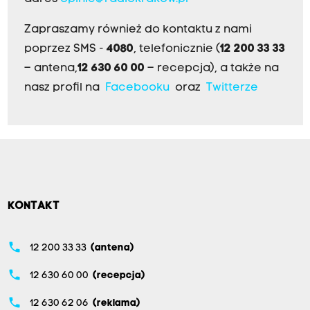
Zapraszamy również do kontaktu z nami
poprzez SMS -
4080
, telefonicznie (
12 200 33 33
– antena,
12 630 60 00
– recepcja), a także na
nasz profil na
Facebooku
oraz
Twitterze
KONTAKT
phone
12 200 33 33
(antena)
phone
12 630 60 00
(recepcja)
phone
12 630 62 06
(reklama)