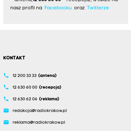
nasz profil na
Facebooku
oraz
Twitterze
KONTAKT
phone
12 200 33 33
(antena)
phone
12 630 60 00
(recepcja)
phone
12 630 62 06
(reklama)
email
redakcja@radiokrakow.pl
email
reklama@radiokrakow.pl