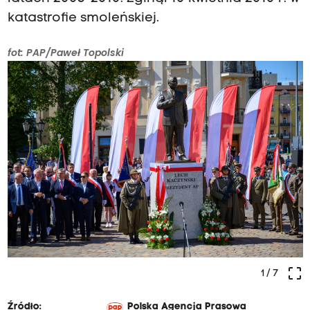
katastrofie smoleńskiej.
fot: PAP/Paweł Topolski
crop_free
1
/ 7
Źródło:
Polska Agencja Prasowa