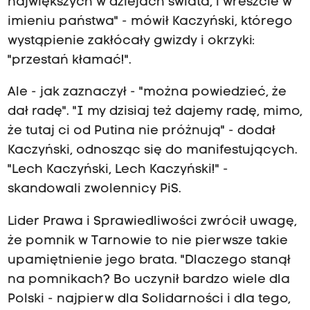
największych w dziejach świata, i wreszcie w
imieniu państwa" - mówił Kaczyński, którego
wystąpienie zakłócały gwizdy i okrzyki:
"przestań kłamać!".
Ale - jak zaznaczył - "można powiedzieć, że
dał radę". "I my dzisiaj też dajemy radę, mimo,
że tutaj ci od Putina nie próżnują" - dodał
Kaczyński, odnosząc się do manifestujących.
"Lech Kaczyński, Lech Kaczyński!" -
skandowali zwolennicy PiS.
Lider Prawa i Sprawiedliwości zwrócił uwagę,
że pomnik w Tarnowie to nie pierwsze takie
upamiętnienie jego brata. "Dlaczego stanął
na pomnikach? Bo uczynił bardzo wiele dla
Polski - najpierw dla Solidarności i dla tego,