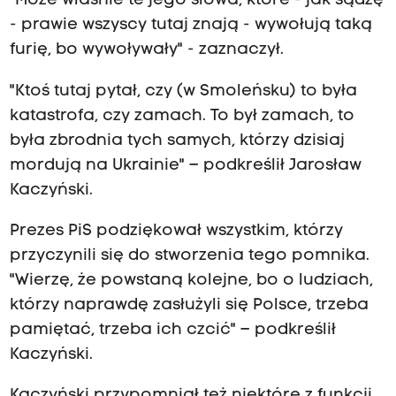
"Może właśnie te jego słowa, które - jak sądzę
- prawie wszyscy tutaj znają - wywołują taką
furię, bo wywoływały" - zaznaczył.
"Ktoś tutaj pytał, czy (w Smoleńsku) to była
katastrofa, czy zamach. To był zamach, to
była zbrodnia tych samych, którzy dzisiaj
mordują na Ukrainie" – podkreślił Jarosław
Kaczyński.
Prezes PiS podziękował wszystkim, którzy
przyczynili się do stworzenia tego pomnika.
"Wierzę, że powstaną kolejne, bo o ludziach,
którzy naprawdę zasłużyli się Polsce, trzeba
pamiętać, trzeba ich czcić" – podkreślił
Kaczyński.
Kaczyński przypomniał też niektóre z funkcji