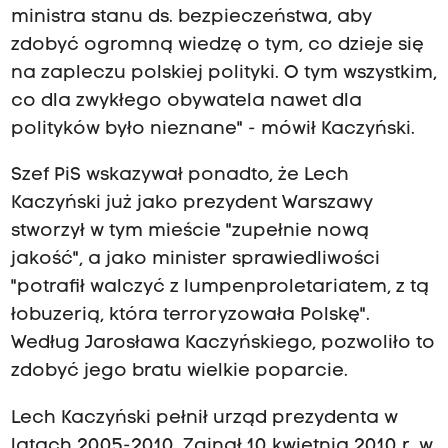
ministra stanu ds. bezpieczeństwa, aby
zdobyć ogromną wiedzę o tym, co dzieje się
na zapleczu polskiej polityki. O tym wszystkim,
co dla zwykłego obywatela nawet dla
polityków było nieznane" - mówił Kaczyński.
Szef PiS wskazywał ponadto, że Lech
Kaczyński już jako prezydent Warszawy
stworzył w tym mieście "zupełnie nową
jakość", a jako minister sprawiedliwości
"potrafił walczyć z lumpenproletariatem, z tą
łobuzerią, która terroryzowała Polskę".
Według Jarosława Kaczyńskiego, pozwoliło to
zdobyć jego bratu wielkie poparcie.
Lech Kaczyński pełnił urząd prezydenta w
latach 2005-2010. Zginął 10 kwietnia 2010 r. w