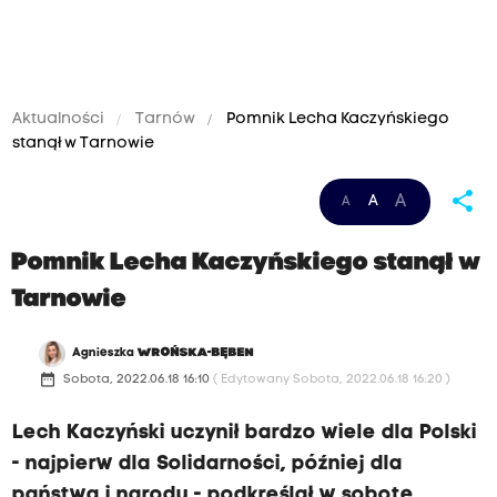
Aktualności
Tarnów
Pomnik Lecha Kaczyńskiego
stanął w Tarnowie
share
A
A
A
Pomnik Lecha Kaczyńskiego stanął w
Tarnowie
Agnieszka
WROŃSKA-BĘBEN
date_range
Sobota, 2022.06.18 16:10
( Edytowany Sobota, 2022.06.18 16:20 )
Lech Kaczyński uczynił bardzo wiele dla Polski
- najpierw dla Solidarności, później dla
państwa i narodu - podkreślał w sobotę