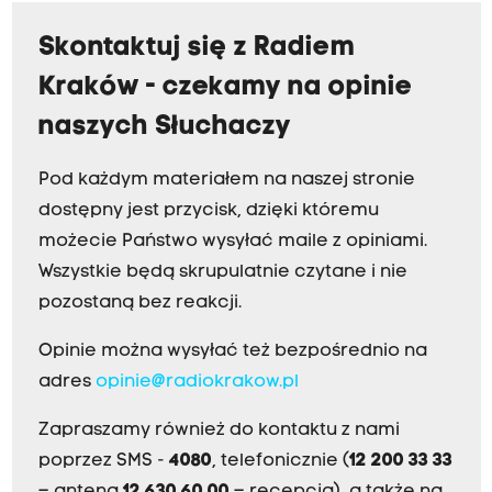
Skontaktuj się z Radiem
Kraków - czekamy na opinie
naszych Słuchaczy
Pod każdym materiałem na naszej stronie
dostępny jest przycisk, dzięki któremu
możecie Państwo wysyłać maile z opiniami.
Wszystkie będą skrupulatnie czytane i nie
pozostaną bez reakcji.
Opinie można wysyłać też bezpośrednio na
adres
opinie@radiokrakow.pl
Zapraszamy również do kontaktu z nami
poprzez SMS -
4080
, telefonicznie (
12 200 33 33
– antena,
12 630 60 00
– recepcja), a także na