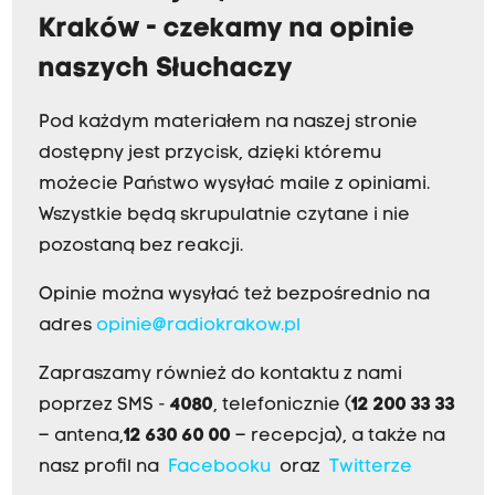
Kraków - czekamy na opinie
naszych Słuchaczy
Pod każdym materiałem na naszej stronie
dostępny jest przycisk, dzięki któremu
możecie Państwo wysyłać maile z opiniami.
Wszystkie będą skrupulatnie czytane i nie
pozostaną bez reakcji.
Opinie można wysyłać też bezpośrednio na
adres
opinie@radiokrakow.pl
Zapraszamy również do kontaktu z nami
poprzez SMS -
4080
, telefonicznie (
12 200 33 33
– antena,
12 630 60 00
– recepcja), a także na
nasz profil na
Facebooku
oraz
Twitterze