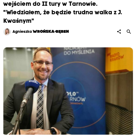
wejściem do II tury w Tarnowie.
"Wiedziałem, że będzie trudna walka z J.
Kwaśnym"
search
share
Agnieszka
WROŃSKA-BĘBEN