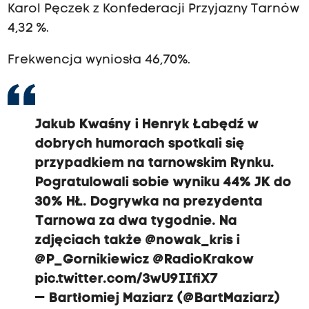
Karol Pęczek z Konfederacji Przyjazny Tarnów
4,32 %.
Frekwencja wyniosła 46,70%.
Jakub Kwaśny i Henryk Łabędź w
dobrych humorach spotkali się
przypadkiem na tarnowskim Rynku.
Pogratulowali sobie wyniku 44% JK do
30% HŁ. Dogrywka na prezydenta
Tarnowa za dwa tygodnie. Na
zdjęciach także
@nowak_kris
i
@P_Gornikiewicz
@RadioKrakow
pic.twitter.com/3wU9IIfiX7
— Bartłomiej Maziarz (@BartMaziarz)