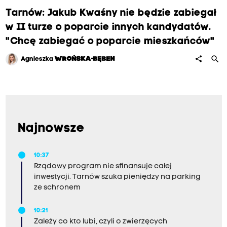
Tarnów: Jakub Kwaśny nie będzie zabiegał
w II turze o poparcie innych kandydatów.
"Chcę zabiegać o poparcie mieszkańców"
search
share
Agnieszka
WROŃSKA-BĘBEN
Najnowsze
10:37
Rządowy program nie sfinansuje całej
inwestycji. Tarnów szuka pieniędzy na parking
ze schronem
10:21
Zależy co kto lubi, czyli o zwierzęcych