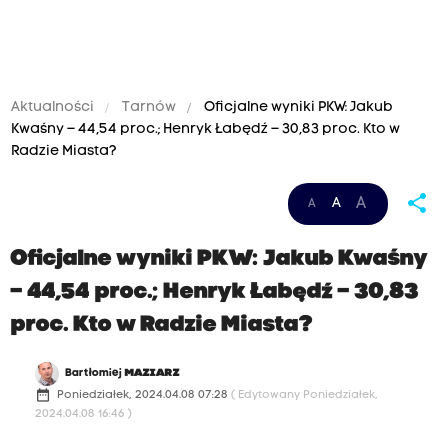
Aktualności
Tarnów
Oficjalne wyniki PKW: Jakub
Kwaśny – 44,54 proc.; Henryk Łabędź – 30,83 proc. Kto w
Radzie Miasta?
share
A
A
A
Oficjalne wyniki PKW: Jakub Kwaśny
– 44,54 proc.; Henryk Łabędź – 30,83
proc. Kto w Radzie Miasta?
Bartłomiej
MAZIARZ
date_range
Poniedziałek, 2024.04.08 07:28
( Edytowany Poniedziałek,
2024.04.08 16:46 )