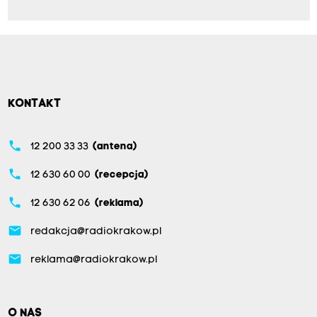
KONTAKT
phone
12 200 33 33
(antena)
phone
12 630 60 00
(recepcja)
phone
12 630 62 06
(reklama)
email
redakcja@radiokrakow.pl
email
reklama@radiokrakow.pl
O NAS