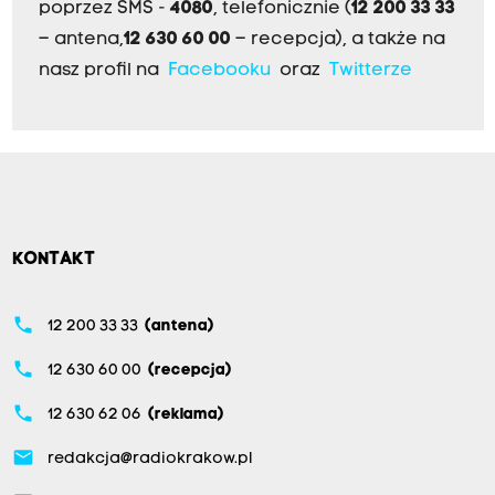
poprzez SMS -
4080
, telefonicznie (
12 200 33 33
– antena,
12 630 60 00
– recepcja), a także na
nasz profil na
Facebooku
oraz
Twitterze
KONTAKT
phone
12 200 33 33
(antena)
phone
12 630 60 00
(recepcja)
phone
12 630 62 06
(reklama)
email
redakcja@radiokrakow.pl