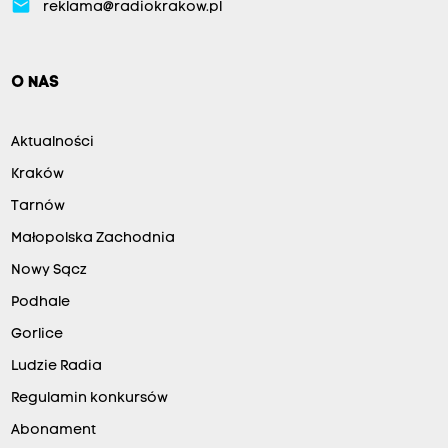
email
reklama@radiokrakow.pl
O NAS
Aktualności
Kraków
Tarnów
Małopolska Zachodnia
Nowy Sącz
Podhale
Gorlice
Ludzie Radia
Regulamin konkursów
Abonament