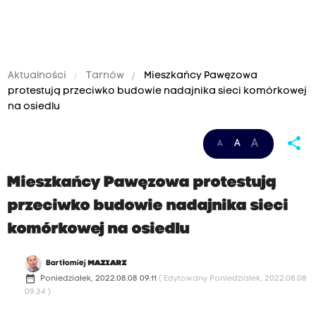
Aktualności
Tarnów
Mieszkańcy Pawęzowa
protestują przeciwko budowie nadajnika sieci komórkowej
na osiedlu
share
A
A
A
Mieszkańcy Pawęzowa protestują
przeciwko budowie nadajnika sieci
komórkowej na osiedlu
Bartłomiej
MAZIARZ
date_range
Poniedziałek, 2022.08.08 09:11
( Edytowany Poniedziałek, 2022.08.08
09:34 )