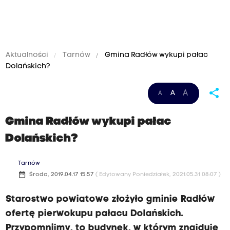
Aktualności
Tarnów
Gmina Radłów wykupi pałac
Dolańskich?
share
A
A
A
Gmina Radłów wykupi pałac
Dolańskich?
Tarnów
date_range
Środa, 2019.04.17 15:57
( Edytowany Poniedziałek, 2021.05.31 08:07 )
Starostwo powiatowe złożyło gminie Radłów
ofertę pierwokupu pałacu Dolańskich.
Przypomnijmy, to budynek, w którym znajduje