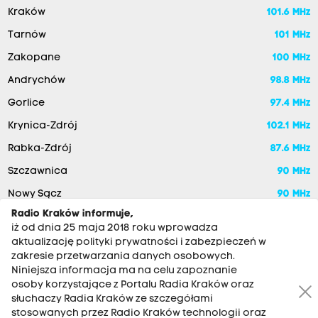
Kraków
101.6 MHz
Tarnów
101 MHz
Zakopane
100 MHz
Andrychów
98.8 MHz
Gorlice
97.4 MHz
Krynica-Zdrój
102.1 MHz
Rabka-Zdrój
87.6 MHz
Szczawnica
90 MHz
Nowy Sącz
90 MHz
Radio Kraków informuje,
iż od dnia 25 maja 2018 roku wprowadza
aktualizację polityki prywatności i zabezpieczeń w
zakresie przetwarzania danych osobowych.
Niniejsza informacja ma na celu zapoznanie
osoby korzystające z Portalu Radia Kraków oraz
słuchaczy Radia Kraków ze szczegółami
stosowanych przez Radio Kraków technologii oraz