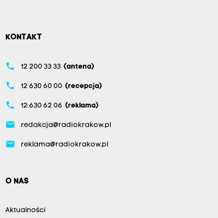
KONTAKT
phone
12 200 33 33
(antena)
phone
12 630 60 00
(recepcja)
phone
12 630 62 06
(reklama)
email
redakcja@radiokrakow.pl
email
reklama@radiokrakow.pl
O NAS
Aktualności