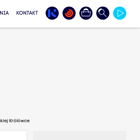
NIA
KONTAKT
kiej Królówce