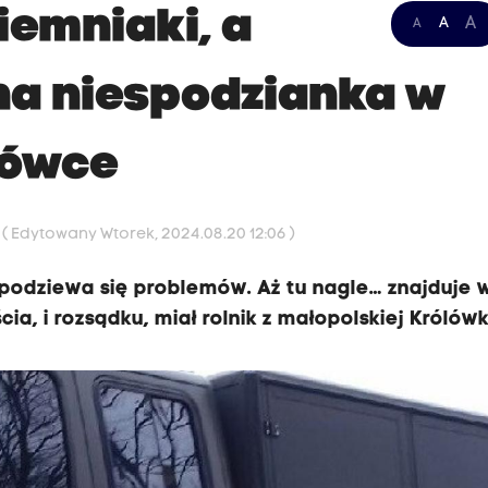
iemniaki, a
A
A
A
rna niespodzianka w
lówce
7
( Edytowany Wtorek, 2024.08.20 12:06 )
 spodziewa się problemów. Aż tu nagle… znajduje 
ia, i rozsądku, miał rolnik z małopolskiej Królówk