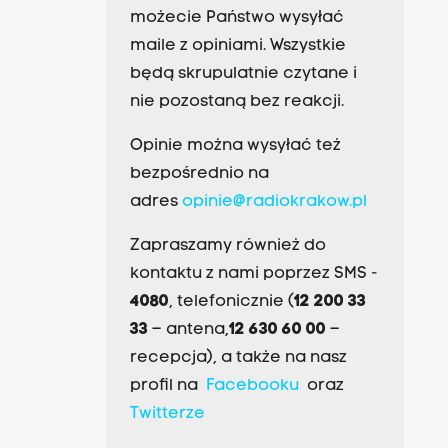
możecie Państwo wysyłać
maile z opiniami. Wszystkie
będą skrupulatnie czytane i
nie pozostaną bez reakcji.
Opinie można wysyłać też
bezpośrednio na
adres
opinie@radiokrakow.pl
Zapraszamy również do
kontaktu z nami poprzez SMS -
4080
, telefonicznie (
12 200 33
33
– antena,
12 630 60 00
–
recepcja), a także na nasz
profil na
Facebooku
oraz
Twitterze