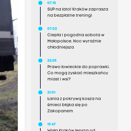
07:15
SUP na lato! Kraków zaprasza
na bezpłatne treningi
07:02
Ciepła i pogodna sobota w
Małopolsce. Noc wyraźnie
chłodniejsza
22:05
Prawo łowieckie do poprawki.
Co mogą zyskać mieszkańcy
miast i wsi?
21:01
Łania z pokrywą kosza na
śmieci błąka się po
Zakopanem
19:47
Wisła Kraków lepsza od