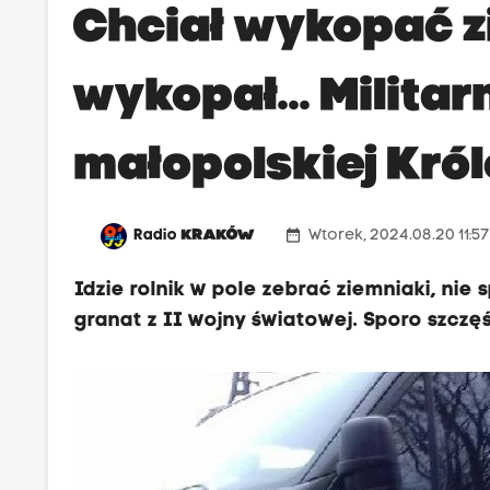
Chciał wykopać z
wykopał... Milita
małopolskiej Kró
date_range
Radio
KRAKÓW
Wtorek, 2024.08.20 11:5
Idzie rolnik w pole zebrać ziemniaki, nie
granat z II wojny światowej. Sporo szczęśc