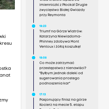
imienniczki z Płocka! Drugie
zwycięstwo Białej Gwiazdy
przy Reymonta
18:23
Triumf na Górze Wiatrów:
wki
Katarzyna Niewiadoma-
Phinney zdobywa Mont
okresu
Ventoux i żółtą koszulkę!
18:08
Co może zatrzymać
ostka
przestępstwa z nienawiści?
"Byłbym jednak daleki od
ranat
sugerowania prostego
podnoszenia kar"
17:13
czmy
Pasjonujący finisz na górze
Kocierz na mecie 5. etapu