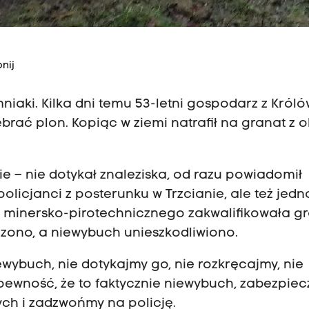
nij
mniaki. Kilka dni temu 53-letni gospodarz z Króló
brać plon. Kopiąc w ziemi natrafił na granat z 
 – nie dotykał znaleziska, od razu powiadomił
 policjanci z posterunku w Trzcianie, ale też jedn
 minersko-pirotechnicznego zakwalifikowała g
zono, a niewybuch unieszkodliwiono.
ewybuch, nie dotykajmy go, nie rozkręcajmy, nie
pewność, że to faktycznie niewybuch, zabezpie
ch i zadzwońmy na policję.