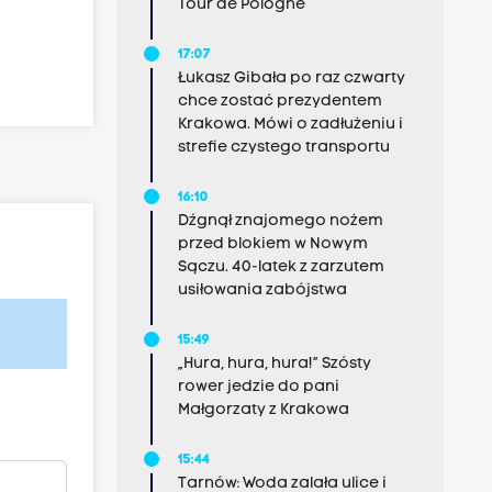
Tour de Pologne
17:07
Łukasz Gibała po raz czwarty
chce zostać prezydentem
Krakowa. Mówi o zadłużeniu i
strefie czystego transportu
16:10
Dźgnął znajomego nożem
przed blokiem w Nowym
Sączu. 40-latek z zarzutem
usiłowania zabójstwa
15:49
„Hura, hura, hura!” Szósty
rower jedzie do pani
Małgorzaty z Krakowa
15:44
Tarnów: Woda zalała ulice i