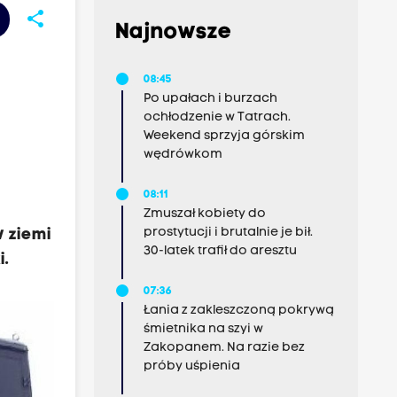
share
Najnowsze
08:45
Po upałach i burzach
ochłodzenie w Tatrach.
Weekend sprzyja górskim
wędrówkom
08:11
Zmuszał kobiety do
prostytucji i brutalnie je bił.
w ziemi
30-latek trafił do aresztu
i.
07:36
Łania z zakleszczoną pokrywą
śmietnika na szyi w
Zakopanem. Na razie bez
próby uśpienia