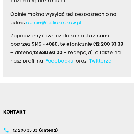
pozostaną bez reakcji.
Opinie można wysyłać też bezpośrednio na
adres
opinie@radiokrakow.pl
Zapraszamy również do kontaktu z nami
poprzez SMS -
4080
, telefonicznie (
12 200 33 33
– antena,
12 630 60 00
– recepcja), a także na
nasz profil na
Facebooku
oraz
Twitterze
KONTAKT
phone
12 200 33 33
(antena)