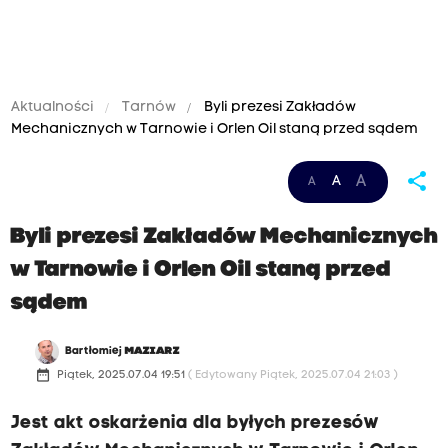
Aktualności
Tarnów
Byli prezesi Zakładów
Mechanicznych w Tarnowie i Orlen Oil staną przed sądem
share
A
A
A
Byli prezesi Zakładów Mechanicznych
w Tarnowie i Orlen Oil staną przed
sądem
Bartłomiej
MAZIARZ
date_range
Piątek, 2025.07.04 19:51
( Edytowany Piątek, 2025.07.04 21:03 )
Jest akt oskarżenia dla byłych prezesów