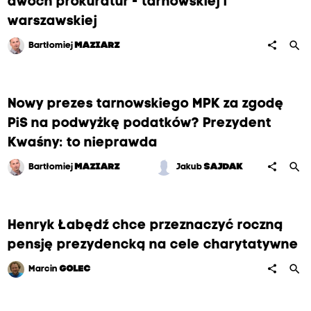
dwóch prokuratur - tarnowskiej i
warszawskiej
search
share
Bartłomiej
MAZIARZ
Nowy prezes tarnowskiego MPK za zgodę
PiS na podwyżkę podatków? Prezydent
Kwaśny: to nieprawda
search
share
Bartłomiej
MAZIARZ
Jakub
SAJDAK
Henryk Łabędź chce przeznaczyć roczną
pensję prezydencką na cele charytatywne
search
share
Marcin
GOLEC