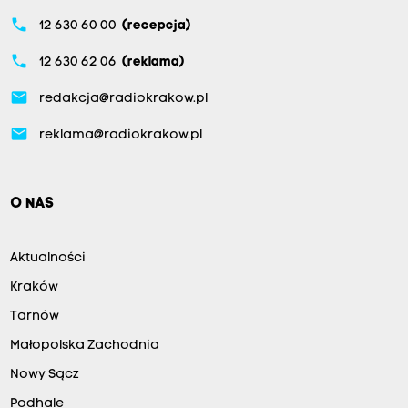
phone
12 630 60 00
(recepcja)
phone
12 630 62 06
(reklama)
email
redakcja@radiokrakow.pl
email
reklama@radiokrakow.pl
O NAS
Aktualności
Kraków
Tarnów
Małopolska Zachodnia
Nowy Sącz
Podhale