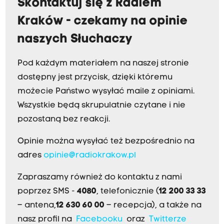
Skontaktuj się z Radiem
Kraków - czekamy na opinie
naszych Słuchaczy
Pod każdym materiałem na naszej stronie
dostępny jest przycisk, dzięki któremu
możecie Państwo wysyłać maile z opiniami.
Wszystkie będą skrupulatnie czytane i nie
pozostaną bez reakcji.
Opinie można wysyłać też bezpośrednio na
adres
opinie@radiokrakow.pl
Zapraszamy również do kontaktu z nami
poprzez SMS -
4080
, telefonicznie (
12 200 33 33
– antena,
12 630 60 00
– recepcja), a także na
nasz profil na
Facebooku
oraz
Twitterze