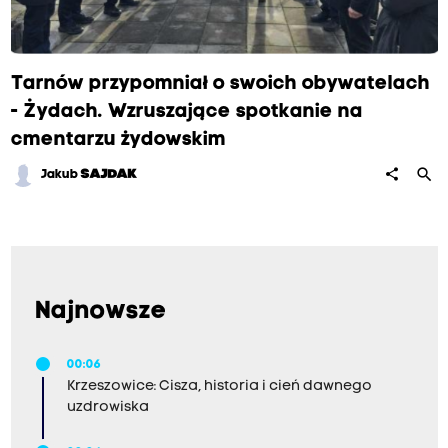
Tarnów przypomniał o swoich obywatelach
- Żydach. Wzruszające spotkanie na
cmentarzu żydowskim
search
share
Jakub
SAJDAK
Najnowsze
00:06
Krzeszowice: Cisza, historia i cień dawnego
uzdrowiska