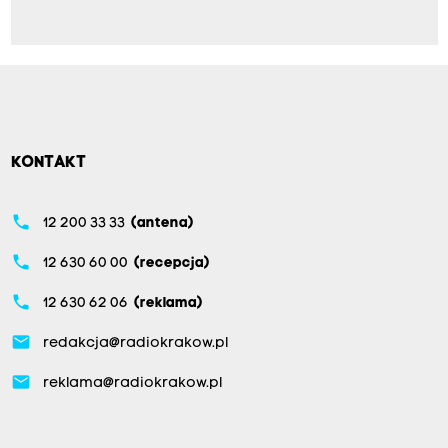
KONTAKT
phone
12 200 33 33
(antena)
phone
12 630 60 00
(recepcja)
phone
12 630 62 06
(reklama)
email
redakcja@radiokrakow.pl
email
reklama@radiokrakow.pl