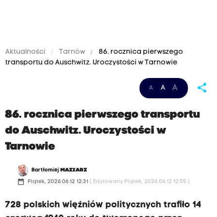
Aktualności
Tarnów
86. rocznica pierwszego
transportu do Auschwitz. Uroczystości w Tarnowie
share
A
A
A
86. rocznica pierwszego transportu
do Auschwitz. Uroczystości w
Tarnowie
Bartłomiej
MAZIARZ
date_range
Piątek, 2026.06.12 12:31
( Edytowany Piątek, 2026.06.12 12:55 )
728 polskich więźniów politycznych trafiło 14