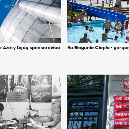
e Azoty będą sponsorować
Na Biegunie Ciepła - gorąc