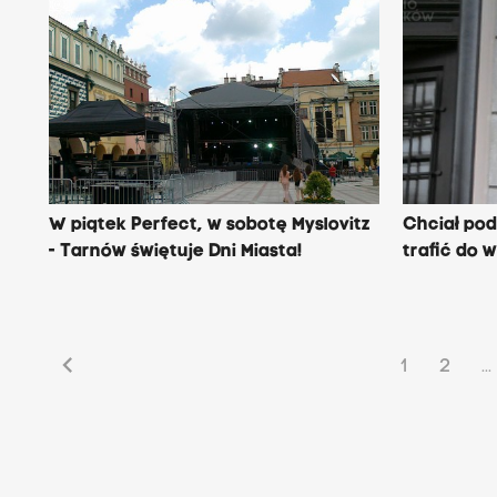
W piątek Perfect, w sobotę Myslovitz
Chciał po
- Tarnów świętuje Dni Miasta!
trafić do w
chevron_left
1
2
...