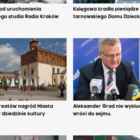
t od uruchomienia
Księgowa kradła pieniądze
ego studia Radia Kraków
tarnowskiego Domu Dziec
reatów nagród Miasta
Aleksander Grad nie wyklu
dziedzinie kultury
wróci do sejmu.