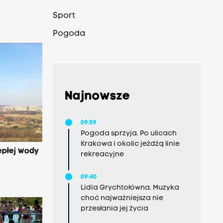
Sport
Pogoda
Najnowsze
09:59
Pogoda sprzyja. Po ulicach
Krakowa i okolic jeżdżą linie
epłej wody
rekreacyjne
09:40
Lidia Grychtołówna. Muzyka
choć najważniejsza nie
przesłania jej życia