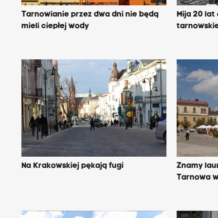
Tarnowianie przez dwa dni nie będą
Mija 20 la
mieli ciepłej wody
tarnowski
Na Krakowskiej pękają fugi
Znamy lau
Tarnowa w 