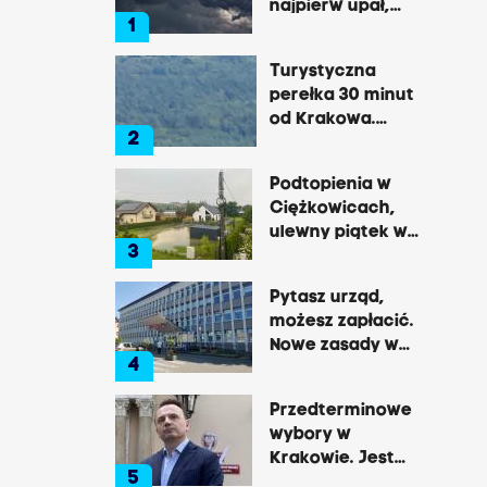
najpierw upał,
1
później
gwałtowne burze
Turystyczna
perełka 30 minut
od Krakowa.
2
Pałac, zamek,
klasztor i brama
Podtopienia w
do lasu
Ciężkowicach,
ulewny piątek w
3
Tarnowie
Pytasz urząd,
możesz zapłacić.
Nowe zasady w
4
Brzesku
Przedterminowe
wybory w
Krakowie. Jest
5
decyzja Łukasza