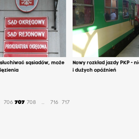
dsłuchiwać sąsiadów, może
Nowy rozkład jazdy PKP - n
ięzienia
i dużych opóźnień
706
707
708
716
717
...