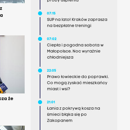
próby uśpienia
 z
07:15
ka
SUP na lato! Kraków zaprasza
na bezpłatne treningi
07:02
Ciepła i pogodna sobota w
Małopolsce. Noc wyraźnie
chłodniejsza
22:05
Prawo łowieckie do poprawki.
Co mogą zyskać mieszkańcy
miast i wsi?
cza że
21:01
Łania z pokrywą kosza na
śmieci błąka się po
Zakopanem