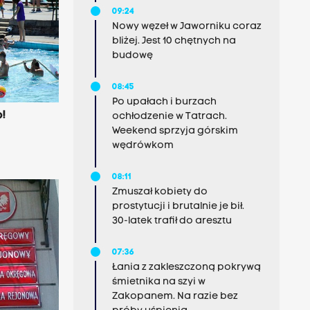
09:24
Nowy węzeł w Jaworniku coraz
bliżej. Jest 10 chętnych na
budowę
08:45
Po upałach i burzach
o!
ochłodzenie w Tatrach.
Weekend sprzyja górskim
wędrówkom
08:11
Zmuszał kobiety do
prostytucji i brutalnie je bił.
30-latek trafił do aresztu
07:36
Łania z zakleszczoną pokrywą
śmietnika na szyi w
Zakopanem. Na razie bez