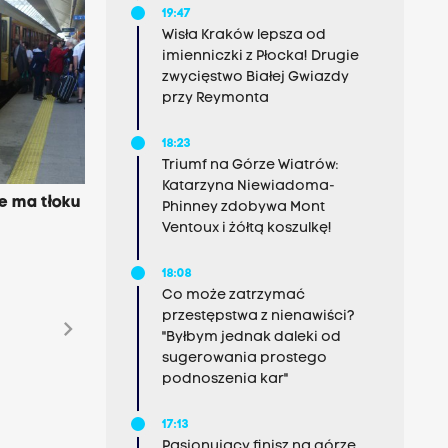
19:47
Wisła Kraków lepsza od
imienniczki z Płocka! Drugie
zwycięstwo Białej Gwiazdy
przy Reymonta
18:23
Triumf na Górze Wiatrów:
Katarzyna Niewiadoma-
ie ma tłoku
Phinney zdobywa Mont
Ventoux i żółtą koszulkę!
18:08
Co może zatrzymać
przestępstwa z nienawiści?
chevron_right
"Byłbym jednak daleki od
sugerowania prostego
podnoszenia kar"
17:13
Pasjonujący finisz na górze