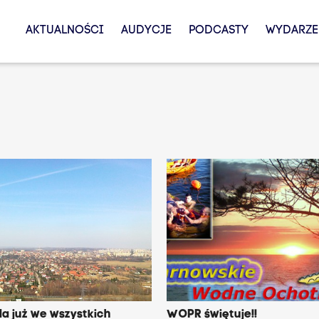
AKTUALNOŚCI
AUDYCJE
PODCASTY
WYDARZE
a już we wszystkich
WOPR świętuje!!