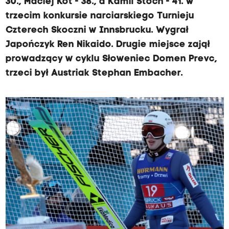
30., Maciej Kot - 38., a Kamil Stoch - 41. w
trzecim konkursie narciarskiego Turnieju
Czterech Skoczni w Innsbrucku. Wygrał
Japończyk Ren Nikaido. Drugie miejsce zajął
prowadzący w cyklu Słoweniec Domen Prevc,
trzeci był Austriak Stephan Embacher.