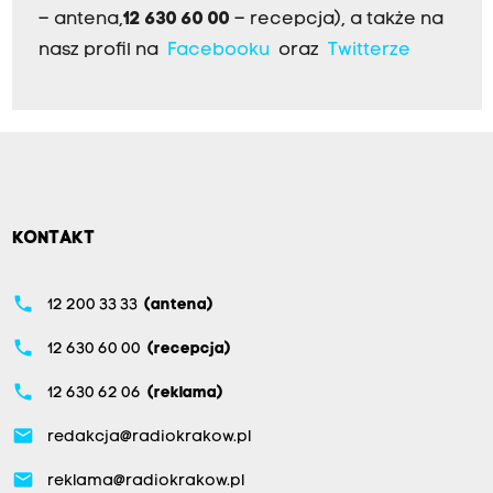
– antena,
12 630 60 00
– recepcja), a także na
nasz profil na
Facebooku
oraz
Twitterze
KONTAKT
phone
12 200 33 33
(antena)
phone
12 630 60 00
(recepcja)
phone
12 630 62 06
(reklama)
email
redakcja@radiokrakow.pl
email
reklama@radiokrakow.pl