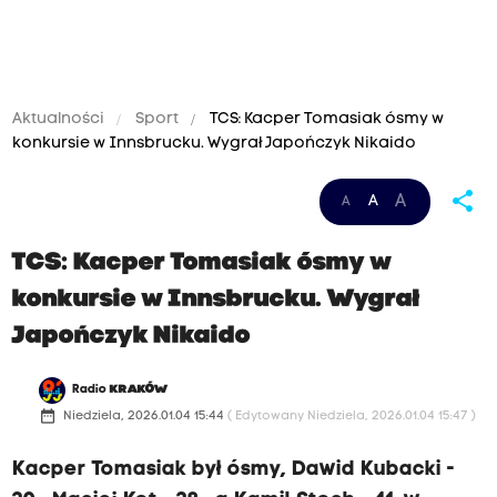
Aktualności
Sport
TCS: Kacper Tomasiak ósmy w
konkursie w Innsbrucku. Wygrał Japończyk Nikaido
share
A
A
A
TCS: Kacper Tomasiak ósmy w
konkursie w Innsbrucku. Wygrał
Japończyk Nikaido
Radio
KRAKÓW
date_range
Niedziela, 2026.01.04 15:44
( Edytowany Niedziela, 2026.01.04 15:47 )
Kacper Tomasiak był ósmy, Dawid Kubacki -