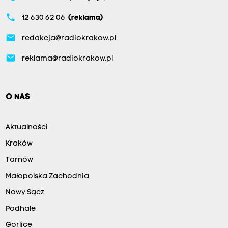
phone
12 630 62 06
(reklama)
email
redakcja@radiokrakow.pl
email
reklama@radiokrakow.pl
O NAS
Aktualności
Kraków
Tarnów
Małopolska Zachodnia
Nowy Sącz
Podhale
Gorlice