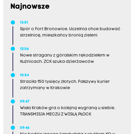
Najnowsze
13:51
Spór o Fort Bronowice. Uczelnia chce budować
strzelnicę, mieszkańcy bronią zieleni
12:06
Nowe stragany z góralskim rękodziełem w
Kuźnicach. ZCK szuka dzierżawców
10:54
Straciła 150 tysięcy złotych. Fałszywy kurier
zatrzymany w Krakowie
09:47
Wisła Kraków gra o kolejną wygraną u siebie.
TRANSMISJA MECZU Z WISŁĄ PŁOCK
09:46