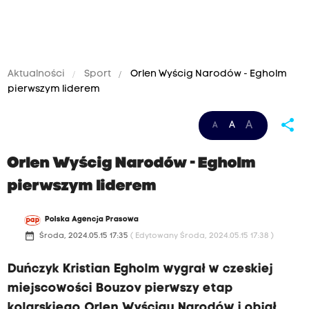
Aktualności
Sport
Orlen Wyścig Narodów - Egholm
pierwszym liderem
share
A
A
A
Orlen Wyścig Narodów - Egholm
pierwszym liderem
Polska Agencja Prasowa
date_range
Środa, 2024.05.15 17:35
( Edytowany Środa, 2024.05.15 17:38 )
Duńczyk Kristian Egholm wygrał w czeskiej
miejscowości Bouzov pierwszy etap
kolarskiego Orlen Wyścigu Narodów i objął