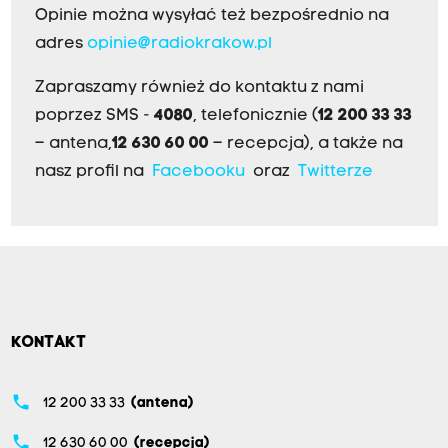
Opinie można wysyłać też bezpośrednio na
adres
opinie@radiokrakow.pl
Zapraszamy również do kontaktu z nami
poprzez SMS -
4080
, telefonicznie (
12 200 33 33
– antena,
12 630 60 00
– recepcja), a także na
nasz profil na
Facebooku
oraz
Twitterze
KONTAKT
phone
12 200 33 33
(antena)
phone
12 630 60 00
(recepcja)