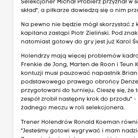
Selekcjoner Michał Probierz przyznał w 
skład", a piłkarze dowiedzą się o nim p
Na pewno nie będzie mógł skorzystać z
kapitana zastąpi Piotr Zieliński. Pod zn
natomiast gotowy do gry jest już Karol Św
Holendrzy mają więcej problemów kadrow
Frenkie de Jong, Marten de Roon i Teun
kontuzji musi pauzować napastnik Brian
podstawowego prawego obrońcy Denzela 
przygotowani do turnieju. Cieszę się, że 
zespół zrobił następny krok do przodu" - 
żadnego meczu w roli selekcjonera.
Trener Holendrów Ronald Koeman również
"Jesteśmy gotowi wygrywać i mam nadziej