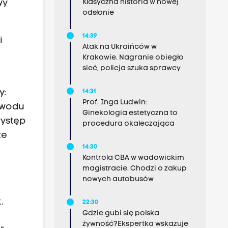
Klasyczna historia w nowej
wy
odsłonie
14:39
i
Atak na Ukraińców w
Krakowie. Nagranie obiegło
sieć, policja szuka sprawcy
y:
14:31
Prof. Inga Ludwin:
owodu
Ginekologia estetyczna to
występ
procedura okaleczająca
ze
14:30
Kontrola CBA w wadowickim
magistracie. Chodzi o zakup
nowych autobusów
.
22:30
Gdzie gubi się polska
żywność?Ekspertka wskazuje