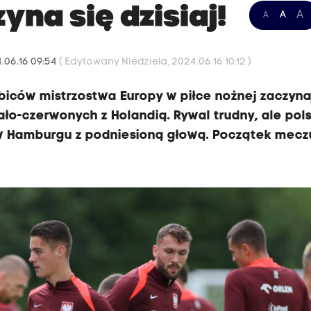
yna się dzisiaj!
A
A
A
4.06.16 09:54
( Edytowany Niedziela, 2024.06.16 10:12 )
kibiców mistrzostwa Europy w piłce nożnej zaczyna
ło-czerwonych z Holandią. Rywal trudny, ale pol
 w Hamburgu z podniesioną głową. Początek mecz