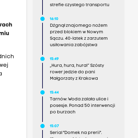
strefie czystego transportu
16:10
twach
Dźgnął znajomego nożem
przed blokiem w Nowym
śmiu
Sączu. 40-latek z zarzutem
usiłowania zabójstwa
dnich
15:49
wej
„Hura, hura, hura!” Szósty
rower jedzie do pani
a
Małgorzaty z Krakowa
15:44
Tarnów: Woda zalała ulice i
posesje. Ponad 50 interwencji
po burzach
15:07
Serial "Domek na prerii".