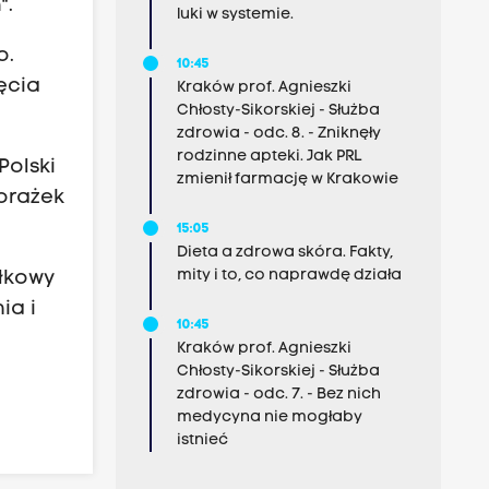
".
luki w systemie.
o.
10:45
ęcia
Kraków prof. Agnieszki
Chłosty-Sikorskiej - Służba
zdrowia - odc. 8. - Zniknęły
rodzinne apteki. Jak PRL
Polski
zmienił farmację w Krakowie
porażek
15:05
Dieta a zdrowa skóra. Fakty,
mity i to, co naprawdę działa
ałkowy
ia i
10:45
Kraków prof. Agnieszki
Chłosty-Sikorskiej - Służba
zdrowia - odc. 7. - Bez nich
medycyna nie mogłaby
istnieć