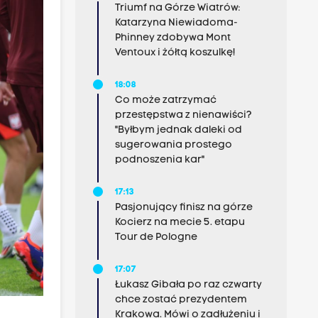
Triumf na Górze Wiatrów:
Katarzyna Niewiadoma-
Phinney zdobywa Mont
Ventoux i żółtą koszulkę!
18:08
Co może zatrzymać
przestępstwa z nienawiści?
"Byłbym jednak daleki od
sugerowania prostego
podnoszenia kar"
17:13
Pasjonujący finisz na górze
Kocierz na mecie 5. etapu
Tour de Pologne
17:07
Łukasz Gibała po raz czwarty
chce zostać prezydentem
Krakowa. Mówi o zadłużeniu i