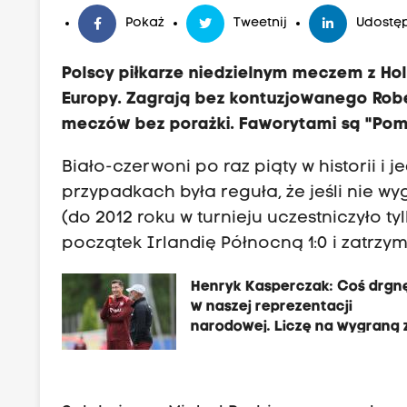
Pokaż
Tweetnij
Udostęp
Polscy piłkarze niedzielnym meczem z H
Europy. Zagrają bez kontuzjowanego Rob
meczów bez porażki. Faworytami są "Pom
Biało-czerwoni po raz piąty w historii i
przypadkach była reguła, że jeśli nie w
(do 2012 roku w turnieju uczestniczyło t
początek Irlandię Północną 1:0 i zatrzym
Henryk Kasperczak: Coś drgn
w naszej reprezentacji
narodowej. Liczę na wygraną 
Holandią i Austrią