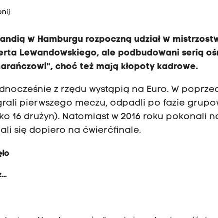
nij
olandią w Hamburgu rozpoczną udział w mistrzos
erta Lewandowskiego, ale podbudowani serią o
arańczowi", choć też mają kłopoty kadrowe.
 jednocześnie z rzędu wystąpią na Euro. W poprze
ygrali pierwszego meczu, odpadli po fazie grupo
ylko 16 drużyn). Natomiast w 2016 roku pokonali n
ali się dopiero na ćwierćfinale.
ęło
z