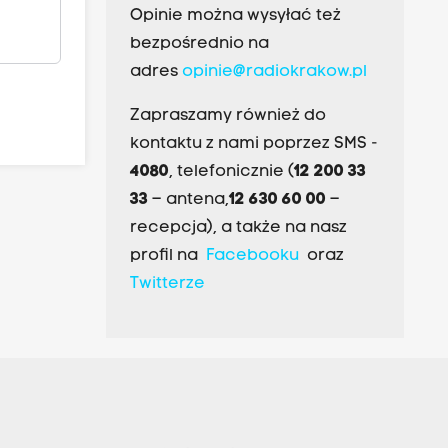
Opinie można wysyłać też
bezpośrednio na
adres
opinie@radiokrakow.pl
Zapraszamy również do
kontaktu z nami poprzez SMS -
4080
, telefonicznie (
12 200 33
33
– antena,
12 630 60 00
–
recepcja), a także na nasz
profil na
Facebooku
oraz
Twitterze