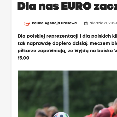
Dla nas EURO zacz
date_range
Polska Agencja Prasowa
Niedziela, 202
Dla polskiej reprezentacji i dla polskich 
tak naprawdę dopiero dzisiaj: meczem bia
piłkarze zapewniają, że wyjdą na boisko
15.00