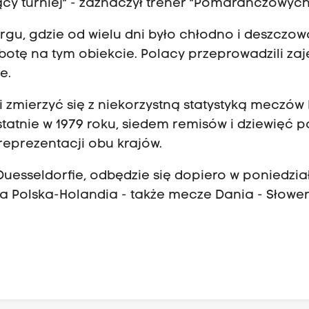
cy turniej" - zaznaczył trener "Pomarańczowych
gu, gdzie od wielu dni było chłodno i deszczow
botę na tym obiekcie. Polacy przeprowadzili zaj
e.
 zmierzyć się z niekorzystną statystyką meczów 
statnie w 1979 roku, siedem remisów i dziewięć 
reprezentacji obu krajów.
 Duesseldorfie, odbędzie się dopiero w poniedzi
ia Polska-Holandia - także mecze Dania - Słowen