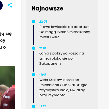
share
Najnowsze
22:05
Prawo łowieckie do poprawki.
Co mogą zyskać mieszkańcy
ją się
miast i wsi?
scy
u o
21:01
Łania z pokrywą kosza na
śmieci błąka się po
Zakopanem
19:47
Wisła Kraków lepsza od
imienniczki z Płocka! Drugie
zwycięstwo Białej Gwiazdy
przy Reymonta
18:23