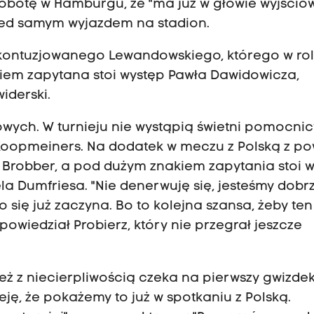
sobotę w Hamburgu, że "ma już w głowie wyjścio
rzed samym wyjazdem na stadion.
 kontuzjowanego Lewandowskiego, którego w rol
akiem zapytana stoi występ Pawła Dawidowicza,
iderski.
ych. W turnieju nie wystąpią świetni pomocnic
 Koopmeiners. Na dodatek w meczu z Polską z p
 Brobber, a pod dużym znakiem zapytania stoi 
Dumfriesa. "Nie denerwuję się, jesteśmy dobr
to się już zaczyna. Bo to kolejna szansa, żeby ten
powiedział Probierz, który nie przegrał jeszcze
 z niecierpliwością czeka na pierwszy gwizdek
ę, że pokażemy to już w spotkaniu z Polską.