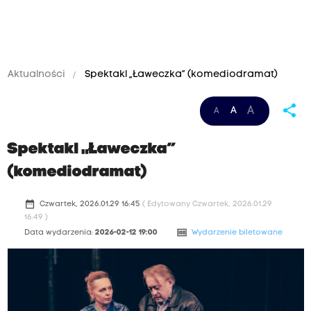
Aktualności
Spektakl „Ławeczka” (komediodramat)
share
A
A
A
Spektakl „Ławeczka”
(komediodramat)
date_range
Czwartek, 2026.01.29 16:45
( Edytowany Czwartek, 2026.01.29
16:49 )
money
Data wydarzenia:
2026-02-12 19:00
Wydarzenie biletowane