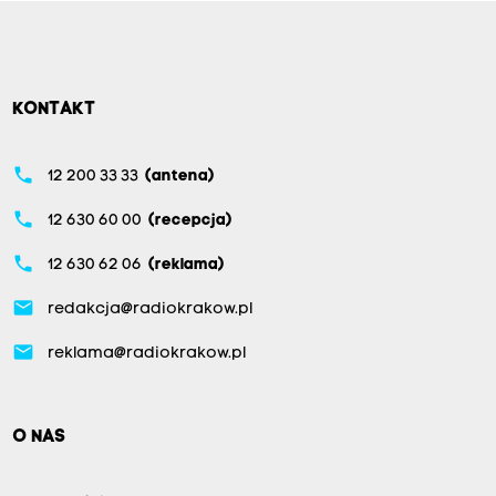
KONTAKT
phone
12 200 33 33
(antena)
phone
12 630 60 00
(recepcja)
phone
12 630 62 06
(reklama)
email
redakcja@radiokrakow.pl
email
reklama@radiokrakow.pl
O NAS